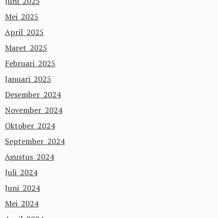
Juni 2025
Mei 2025
April 2025
Maret 2025
Februari 2025
Januari 2025
Desember 2024
November 2024
Oktober 2024
September 2024
Agustus 2024
Juli 2024
Juni 2024
Mei 2024