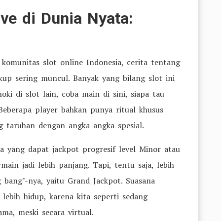
ve di Dunia Nyata:
komunitas slot online Indonesia, cerita tentang
up sering muncul. Banyak yang bilang slot ini
ki di slot lain, coba main di sini, siapa tau
eberapa player bahkan punya ritual khusus
g taruhan dengan angka-angka spesial.
 yang dapat jackpot progresif level Minor atau
ain jadi lebih panjang. Tapi, tentu saja, lebih
bang"-nya, yaitu Grand Jackpot. Suasana
 lebih hidup, karena kita seperti sedang
ma, meski secara virtual.