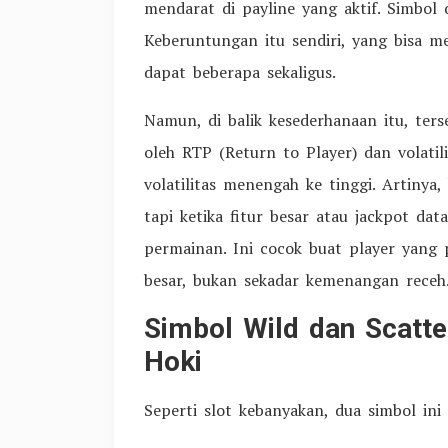
mendarat di payline yang aktif. Simbol 
Keberuntungan itu sendiri, yang bisa 
dapat beberapa sekaligus.
Namun, di balik kesederhanaan itu, ter
oleh RTP (Return to Player) dan volatili
volatilitas menengah ke tinggi. Artinya
tapi ketika fitur besar atau jackpot da
permainan. Ini cocok buat player yang
besar, bukan sekadar kemenangan receh
Simbol Wild dan Scatt
Hoki
Seperti slot kebanyakan, dua simbol ini