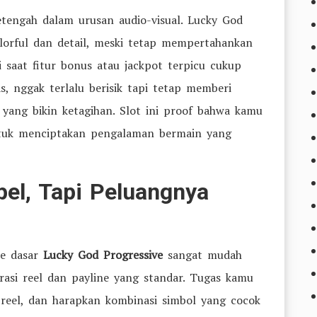
tengah dalam urusan audio-visual. Lucky God
olorful dan detail, meski tetap mempertahankan
i saat fitur bonus atau jackpot terpicu cukup
, nggak terlalu berisik tapi tetap memberi
" yang bikin ketagihan. Slot ini proof bahwa kamu
untuk menciptakan pengalaman bermain yang
el, Tapi Peluangnya
me dasar
Lucky God Progressive
sangat mudah
rasi reel dan payline yang standar. Tugas kamu
r reel, dan harapkan kombinasi simbol yang cocok