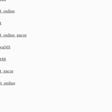
ot online
t
ot online gacor
wa303
ot88
ot gacor
ot online