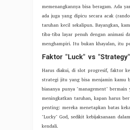
memenangkannya bisa beragam. Ada yang
ada juga yang dipicu secara acak (ran
taruhan kecil sekalipun. Bayangkan, ka
tiba-tiba layar penuh dengan animasi d
menghampiri. Itu bukan khayalan, itu p
Faktor "Luck" vs "Strategy"
Harus diakui, di slot progresif, faktor
strategi jitu yang bisa menjamin kamu
biasanya punya "management" bermain y
meningkatkan taruhan, kapan harus ber
penting: mereka menetapkan batas kek
"Lucky" God, sedikit kebijaksanaan dala
kendali.