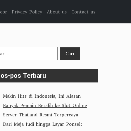
cor
Privacy Policy
About us
Contact us
i
tuk:
os-pos Terbaru
Makin Hits di Indonesia, Ini Alasan
Banyak Pemain Beralih ke Slot Online
Server Thailand Resmi Terpercaya
Dari Meja Judi hingga Layar Ponsel: