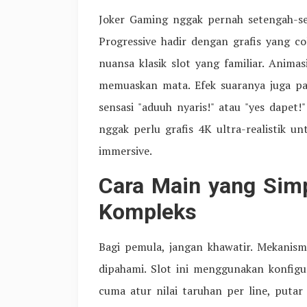
Joker Gaming nggak pernah setengah-se
Progressive hadir dengan grafis yang c
nuansa klasik slot yang familiar. Animas
memuaskan mata. Efek suaranya juga pas
sensasi "aduuh nyaris!" atau "yes dapet!
nggak perlu grafis 4K ultra-realistik 
immersive.
Cara Main yang Simp
Kompleks
Bagi pemula, jangan khawatir. Mekanis
dipahami. Slot ini menggunakan konfigu
cuma atur nilai taruhan per line, puta