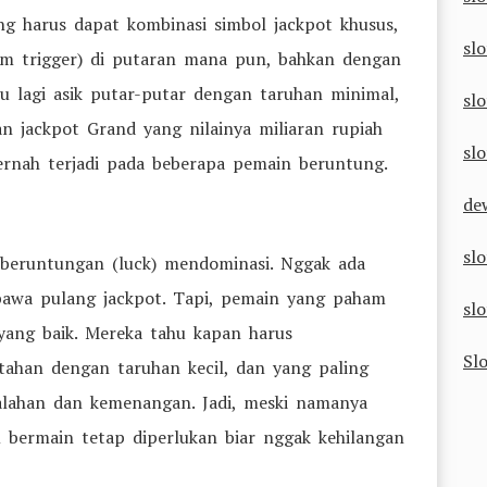
 harus dapat kombinasi simbol jackpot khusus,
sl
dom trigger) di putaran mana pun, bahkan dengan
mu lagi asik putar-putar dengan taruhan minimal,
slo
an jackpot Grand yang nilainya miliaran rupiah
sl
ernah terjadi pada beberapa pemain beruntung.
de
sl
 keberuntungan (luck) mendominasi. Nggak ada
 bawa pulang jackpot. Tapi, pemain yang paham
sl
ang baik. Mereka tahu kapan harus
Sl
tahan dengan taruhan kecil, dan yang paling
alahan dan kemenangan. Jadi, meski namanya
m bermain tetap diperlukan biar nggak kehilangan