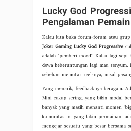
Lucky God Progressi
Pengalaman Pemain
Kalau kita buka forum-forum atau grup 
Joker Gaming Lucky God Progressive
cuk
adalah "pemberi mood". Kalau lagi sepi ho
dewa keberuntungan lagi mau senyum. B
sebelum memutar reel-nya, misal pasan
Yang menarik, feedbacknya beragam. Ada
Mini cukup sering, yang bikin modal berm
banyak yang masih menanti momen "big 
komunitas ini yang bikin permainan jadi
mengejar sesuatu yang besar bersama-sa