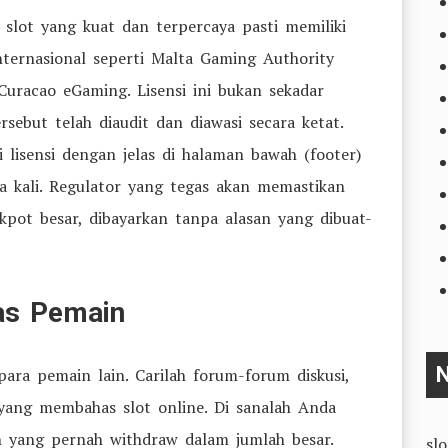
s slot yang kuat dan terpercaya pasti memiliki
nternasional seperti Malta Gaming Authority
uracao eGaming. Lisensi ini bukan sekadar
rsebut telah diaudit dan diawasi secara ketat.
 lisensi dengan jelas di halaman bawah (footer)
ua kali. Regulator yang tegas akan memastikan
pot besar, dibayarkan tanpa alasan yang dibuat-
tas Pemain
ara pemain lain. Carilah forum-forum diskusi,
yang membahas slot online. Di sanalah Anda
n yang pernah withdraw dalam jumlah besar.
sl