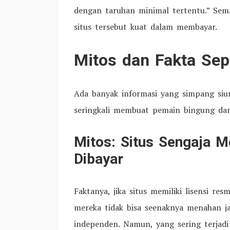
dengan taruhan minimal tertentu.” Sem
situs tersebut kuat dalam membayar.
Mitos dan Fakta Sep
Ada banyak informasi yang simpang siur
seringkali membuat pemain bingung dan 
Mitos: Situs Sengaja 
Dibayar
Faktanya, jika situs memiliki lisensi r
mereka tidak bisa seenaknya menahan ja
independen. Namun, yang sering terjad