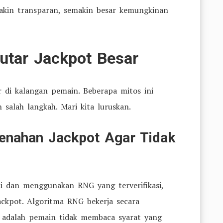
akin transparan, semakin besar kemungkinan
utar Jackpot Besar
 di kalangan pemain. Beberapa mitos ini
salah langkah. Mari kita luruskan.
Menahan Jackpot Agar Tidak
esmi dan menggunakan RNG yang terverifikasi,
ckpot. Algoritma RNG bekerja secara
i adalah pemain tidak membaca syarat yang