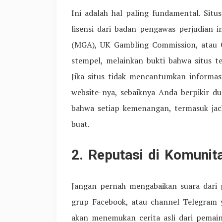
Ini adalah hal paling fundamental. Situ
lisensi dari badan pengawas perjudian i
(MGA), UK Gambling Commission, atau C
stempel, melainkan bukti bahwa situs te
Jika situs tidak mencantumkan informasi
website-nya, sebaiknya Anda berpikir d
bahwa setiap kemenangan, termasuk jack
buat.
2. Reputasi di Komuni
Jangan pernah mengabaikan suara dari p
grup Facebook, atau channel Telegram 
akan menemukan cerita asli dari pemai