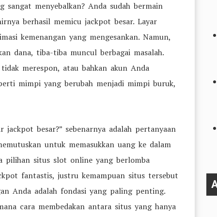
 sangat menyebalkan? Anda sudah bermain
rnya berhasil memicu jackpot besar. Layar
nimasi kemenangan yang mengesankan. Namun,
an dana, tiba-tiba muncul berbagai masalah.
ce tidak merespon, atau bahkan akun Anda
perti mimpi yang berubah menjadi mimpi buruk,
ar jackpot besar?” sebenarnya adalah pertanyaan
 memutuskan untuk memasukkan uang ke dalam
pilihan situs slot online yang berlomba
ckpot fantastis, justru kemampuan situs tersebut
A
n Anda adalah fondasi yang paling penting.
imana cara membedakan antara situs yang hanya