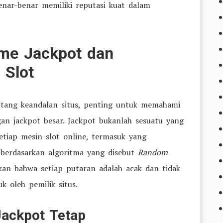
nar-benar memiliki reputasi kuat dalam
e Jackpot dan
 Slot
ntang keandalan situs, penting untuk memahami
an jackpot besar. Jackpot bukanlah sesuatu yang
Setiap mesin slot online, termasuk yang
 berdasarkan algoritma yang disebut
Random
n bahwa setiap putaran adalah acak dan tidak
k oleh pemilik situs.
Jackpot Tetap