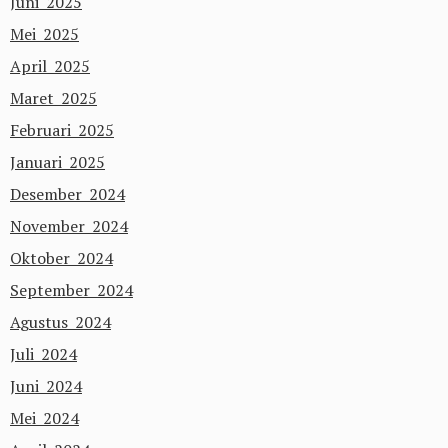
Juni 2025
Mei 2025
April 2025
Maret 2025
Februari 2025
Januari 2025
Desember 2024
November 2024
Oktober 2024
September 2024
Agustus 2024
Juli 2024
Juni 2024
Mei 2024