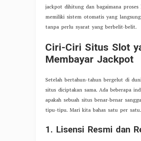
jackpot dihitung dan bagaimana proses 
memiliki sistem otomatis yang langsun
tanpa perlu syarat yang berbelit-belit.
Ciri-Ciri Situs Slot 
Membayar Jackpot
Setelah bertahun-tahun bergelut di dun
situs diciptakan sama. Ada beberapa in
apakah sebuah situs benar-benar sangg
tipu-tipu. Mari kita bahas satu per satu.
1. Lisensi Resmi dan R