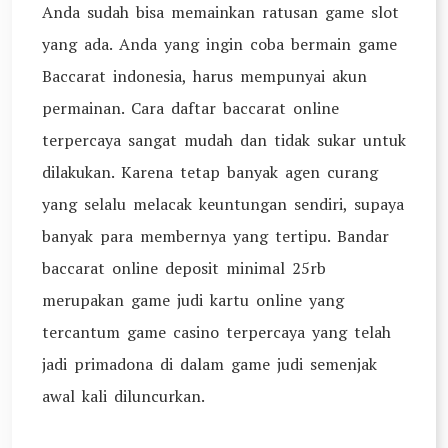
Anda sudah bisa memainkan ratusan game slot
yang ada. Anda yang ingin coba bermain game
Baccarat indonesia, harus mempunyai akun
permainan. Cara daftar baccarat online
terpercaya sangat mudah dan tidak sukar untuk
dilakukan. Karena tetap banyak agen curang
yang selalu melacak keuntungan sendiri, supaya
banyak para membernya yang tertipu. Bandar
baccarat online deposit minimal 25rb
merupakan game judi kartu online yang
tercantum game casino terpercaya yang telah
jadi primadona di dalam game judi semenjak
awal kali diluncurkan.