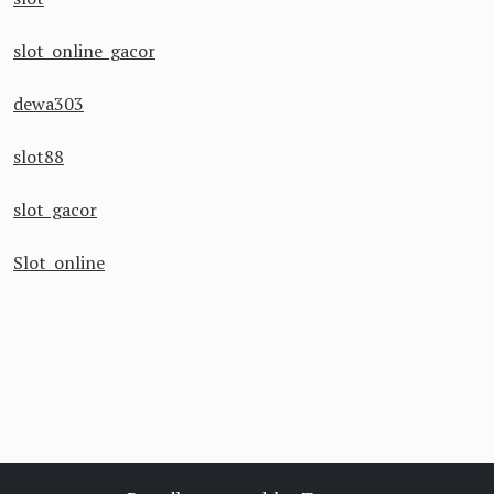
slot online gacor
dewa303
slot88
slot gacor
Slot online