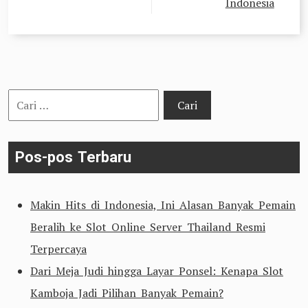
Indonesia
Cari
untuk:
Pos-pos Terbaru
Makin Hits di Indonesia, Ini Alasan Banyak Pemain
Beralih ke Slot Online Server Thailand Resmi
Terpercaya
Dari Meja Judi hingga Layar Ponsel: Kenapa Slot
Kamboja Jadi Pilihan Banyak Pemain?