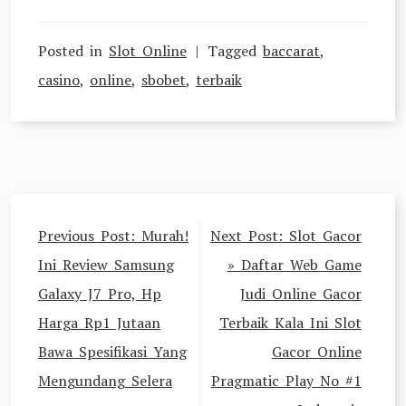
Posted in
Slot Online
Tagged
baccarat
,
casino
,
online
,
sbobet
,
terbaik
Navigasi
Previous Post:
Murah!
Next Post:
Slot Gacor
pos
Ini Review Samsung
» Daftar Web Game
Galaxy J7 Pro, Hp
Judi Online Gacor
Harga Rp1 Jutaan
Terbaik Kala Ini Slot
Bawa Spesifikasi Yang
Gacor Online
Mengundang Selera
Pragmatic Play No #1