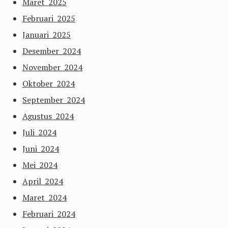
Maret 2025
Februari 2025
Januari 2025
Desember 2024
November 2024
Oktober 2024
September 2024
Agustus 2024
Juli 2024
Juni 2024
Mei 2024
April 2024
Maret 2024
Februari 2024