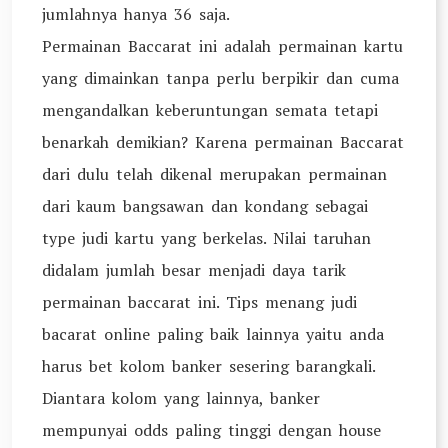
jumlahnya hanya 36 saja.
Permainan Baccarat ini adalah permainan kartu
yang dimainkan tanpa perlu berpikir dan cuma
mengandalkan keberuntungan semata tetapi
benarkah demikian? Karena permainan Baccarat
dari dulu telah dikenal merupakan permainan
dari kaum bangsawan dan kondang sebagai
type judi kartu yang berkelas. Nilai taruhan
didalam jumlah besar menjadi daya tarik
permainan baccarat ini. Tips menang judi
bacarat online paling baik lainnya yaitu anda
harus bet kolom banker sesering barangkali.
Diantara kolom yang lainnya, banker
mempunyai odds paling tinggi dengan house