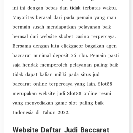
ini ini dengan bebas dan tidak terbatas waktu.
Mayoritas berasal dari pada pemain yang mau
bermain susah mendapatkan pelayanan baik
berasal dari website sbobet casino terpercaya.
Bersama dengan kita clickgacor bagaikan agen
baccarat minimal deposit 25 ribu. Pemain pasti
saja hendak memperoleh pelayanan paling baik
tidak dapat kalian miliki pada situs judi
baccarat online terpercaya yang lain. Slot88
merupakan website judi Slot88 online resmi
yang menyediakan game slot paling baik
Indonesia di Tahun 2022.
Website Daftar Judi Baccarat