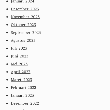
Januari 2024
Desember 2023
November 2023
Oktober 2023
September 2023
Agustus 2023
Juli 2023
Juni 2023
Mei 2023
April 2023
Maret 2023
Februari 2023
Januari 2023
Desember 2022