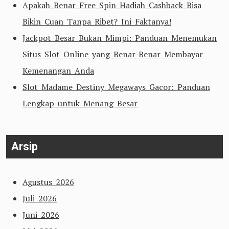
Apakah Benar Free Spin Hadiah Cashback Bisa
Bikin Cuan Tanpa Ribet? Ini Faktanya!
Jackpot Besar Bukan Mimpi: Panduan Menemukan
Situs Slot Online yang Benar-Benar Membayar
Kemenangan Anda
Slot Madame Destiny Megaways Gacor: Panduan
Lengkap untuk Menang Besar
Arsip
Agustus 2026
Juli 2026
Juni 2026