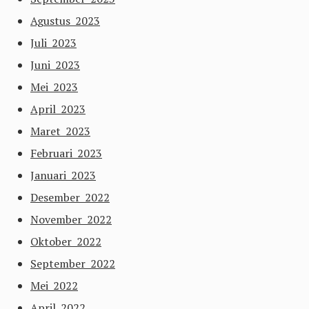
Agustus 2023
Juli 2023
Juni 2023
Mei 2023
April 2023
Maret 2023
Februari 2023
Januari 2023
Desember 2022
November 2022
Oktober 2022
September 2022
Mei 2022
April 2022