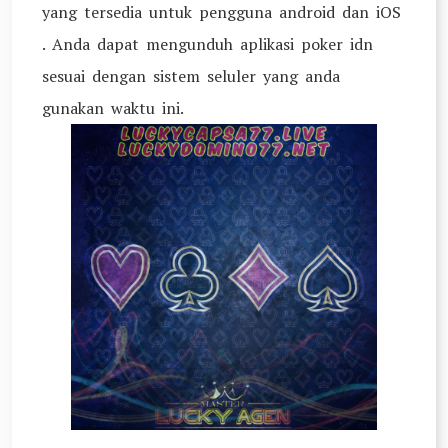
yang tersedia untuk pengguna android dan iOS
. Anda dapat mengunduh aplikasi poker idn
sesuai dengan sistem seluler yang anda
gunakan waktu ini.