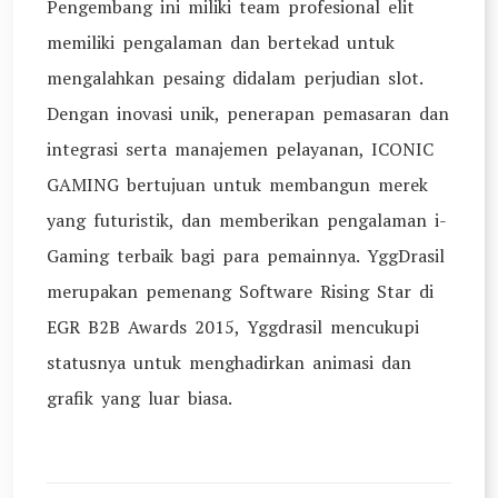
Pengembang ini miliki team profesional elit
memiliki pengalaman dan bertekad untuk
mengalahkan pesaing didalam perjudian slot.
Dengan inovasi unik, penerapan pemasaran dan
integrasi serta manajemen pelayanan, ICONIC
GAMING bertujuan untuk membangun merek
yang futuristik, dan memberikan pengalaman i-
Gaming terbaik bagi para pemainnya. YggDrasil
merupakan pemenang Software Rising Star di
EGR B2B Awards 2015, Yggdrasil mencukupi
statusnya untuk menghadirkan animasi dan
grafik yang luar biasa.