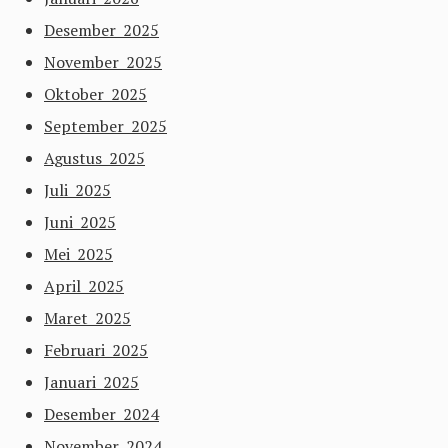
Desember 2025
November 2025
Oktober 2025
September 2025
Agustus 2025
Juli 2025
Juni 2025
Mei 2025
April 2025
Maret 2025
Februari 2025
Januari 2025
Desember 2024
November 2024