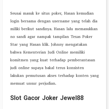
Seusai masuk ke situs poker, Hasan kemudian
login bersama dengan username yang telah dia
miliki berikut sandinya. Hasan lalu memasukkan
no sandi agar nampak tampilan Texas Poker
Star yang Hasan klik. Johnny mengatakan
bahwa Kementerian Judi Online memiliki
komitmen yang kuat terhadap pemberantasan
judi online supaya bakal terus konsisten
lakukan pemutusan akses terhadap konten yang
memuat unsur perjudian.
Slot Gacor Joker Jewel88