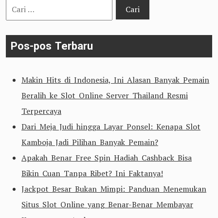
Cari
untuk:
Pos-pos Terbaru
Makin Hits di Indonesia, Ini Alasan Banyak Pemain
Beralih ke Slot Online Server Thailand Resmi
Terpercaya
Dari Meja Judi hingga Layar Ponsel: Kenapa Slot
Kamboja Jadi Pilihan Banyak Pemain?
Apakah Benar Free Spin Hadiah Cashback Bisa
Bikin Cuan Tanpa Ribet? Ini Faktanya!
Jackpot Besar Bukan Mimpi: Panduan Menemukan
Situs Slot Online yang Benar-Benar Membayar