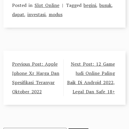
Posted in
Slot Online
Tagged
begini
,
busuk
,
dapat
,
investasi
,
modus
Navigasi
Previous Post:
Apple
Next Post:
12 Game
pos
Iphone Xr Harga Dan
Judi Online Paling
Spesifikasi Teranyar
Baik Di Android 2022,
Oktober 2022
Legal Dan Safe 18+