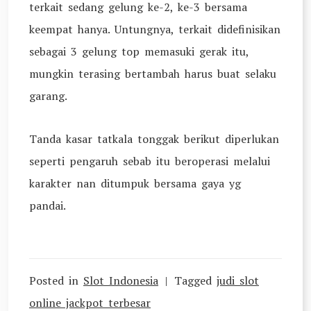
terkait sedang gelung ke-2, ke-3 bersama
keempat hanya. Untungnya, terkait didefinisikan
sebagai 3 gelung top memasuki gerak itu,
mungkin terasing bertambah harus buat selaku
garang.
Tanda kasar tatkala tonggak berikut diperlukan
seperti pengaruh sebab itu beroperasi melalui
karakter nan ditumpuk bersama gaya yg
pandai.
Posted in
Slot Indonesia
Tagged
judi slot
online jackpot terbesar