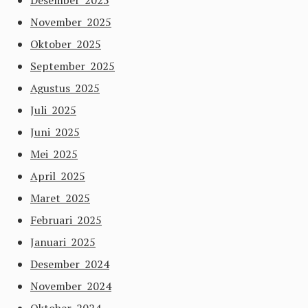
Desember 2025
November 2025
Oktober 2025
September 2025
Agustus 2025
Juli 2025
Juni 2025
Mei 2025
April 2025
Maret 2025
Februari 2025
Januari 2025
Desember 2024
November 2024