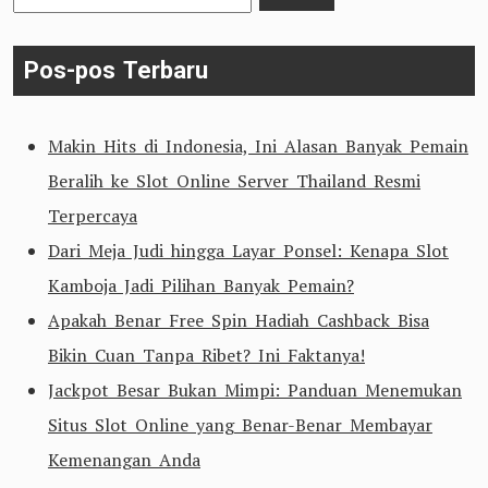
untuk:
Pos-pos Terbaru
Makin Hits di Indonesia, Ini Alasan Banyak Pemain
Beralih ke Slot Online Server Thailand Resmi
Terpercaya
Dari Meja Judi hingga Layar Ponsel: Kenapa Slot
Kamboja Jadi Pilihan Banyak Pemain?
Apakah Benar Free Spin Hadiah Cashback Bisa
Bikin Cuan Tanpa Ribet? Ini Faktanya!
Jackpot Besar Bukan Mimpi: Panduan Menemukan
Situs Slot Online yang Benar-Benar Membayar
Kemenangan Anda