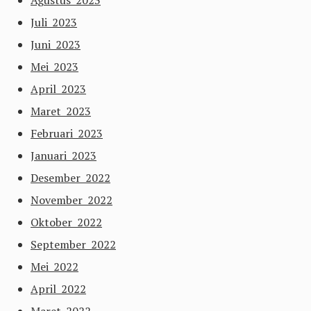
Agustus 2023
Juli 2023
Juni 2023
Mei 2023
April 2023
Maret 2023
Februari 2023
Januari 2023
Desember 2022
November 2022
Oktober 2022
September 2022
Mei 2022
April 2022