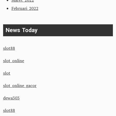
Maret 2022
Februari 2022
News Today
slot88
slot online
slot
slot online gacor
dewa303
slot88