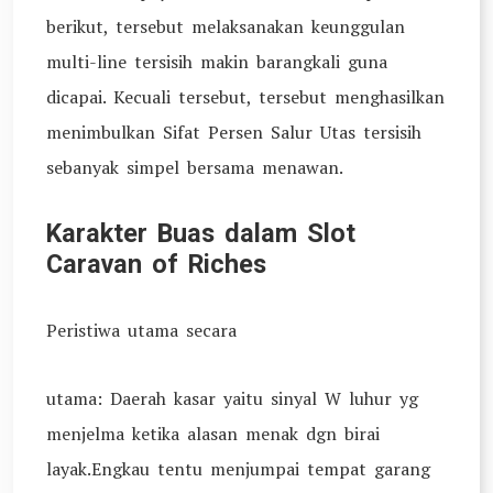
berikut, tersebut melaksanakan keunggulan
multi-line tersisih makin barangkali guna
dicapai. Kecuali tersebut, tersebut menghasilkan
menimbulkan Sifat Persen Salur Utas tersisih
sebanyak simpel bersama menawan.
Karakter Buas dalam Slot
Caravan of Riches
Peristiwa utama secara
utama: Daerah kasar yaitu sinyal W luhur yg
menjelma ketika alasan menak dgn birai
layak.Engkau tentu menjumpai tempat garang