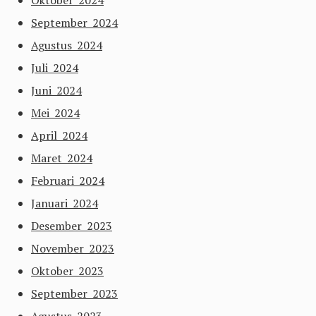
Oktober 2024
September 2024
Agustus 2024
Juli 2024
Juni 2024
Mei 2024
April 2024
Maret 2024
Februari 2024
Januari 2024
Desember 2023
November 2023
Oktober 2023
September 2023