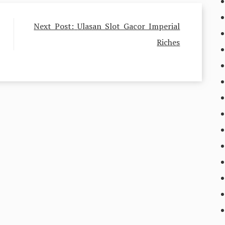
Next Post:
Ulasan Slot Gacor Imperial
Riches