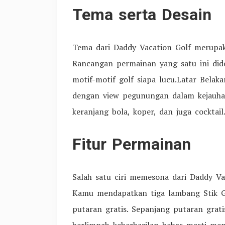
Tema serta Desain
Tema dari Daddy Vacation Golf merupaka
Rancangan permainan yang satu ini did
motif-motif golf siapa lucu.Latar Belak
dengan view pegunungan dalam kejauhan
keranjang bola, koper, dan juga cocktail
Fitur Permainan
Salah satu ciri memesona dari Daddy Vac
Kamu mendapatkan tiga lambang Stik Go
putaran gratis. Sepanjang putaran grat