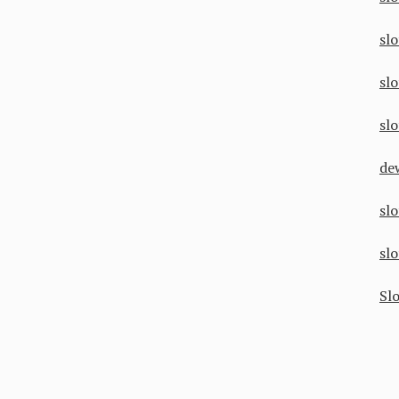
sl
slo
sl
de
sl
sl
Sl