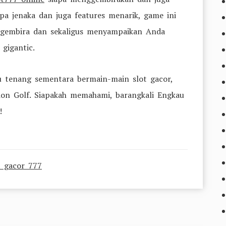
pa jenaka dan juga features menarik, game ini
rgembira dan sekaligus menyampaikan Anda
gigantic.
 tenang sementara bermain-main slot gacor,
ion Golf. Siapakah memahami, barangkali Engkau
!
t gacor 777