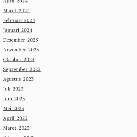
April 2024
Maret 2024
Februari 2024
Januari 2024
Desember 2023
November 2023
Oktober 2023
September 2023
Agustus 2023
Juli 2023
Juni 2023
Mei 2023
April 2023
Maret 2023