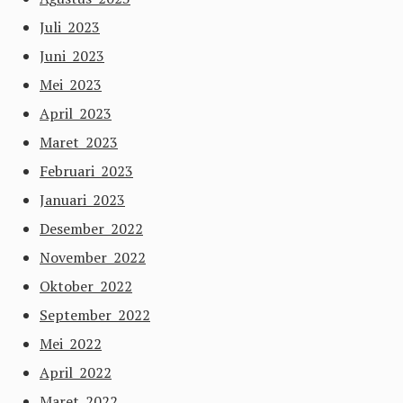
Juli 2023
Juni 2023
Mei 2023
April 2023
Maret 2023
Februari 2023
Januari 2023
Desember 2022
November 2022
Oktober 2022
September 2022
Mei 2022
April 2022
Maret 2022