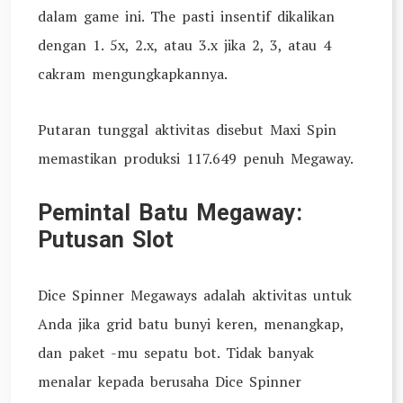
dalam game ini. The pasti insentif dikalikan
dengan 1. 5x, 2.x, atau 3.x jika 2, 3, atau 4
cakram mengungkapkannya.
Putaran tunggal aktivitas disebut Maxi Spin
memastikan produksi 117.649 penuh Megaway.
Pemintal Batu Megaway:
Putusan Slot
Dice Spinner Megaways adalah aktivitas untuk
Anda jika grid batu bunyi keren, menangkap,
dan paket -mu sepatu bot. Tidak banyak
menalar kepada berusaha Dice Spinner