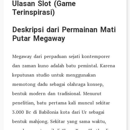
Ulasan Slot (Game
Terinspirasi)
Deskripsi dari Permainan Mati
Putar Megaway
Megaway dari perpaduan sejati kontemporer
dan zaman kuno adalah batu pemintal. Karena
keputusan studio untuk menggunakan
memotong dadu sebagai olahraga konsep,
bentuk modern dan tradisional. Menurut
penelitian, batu pertama kali muncul sekitar
3.000 Bc di Babilonia kota dari Ur sebagai
bentuk mahjong. Sekitar yang sama waktu,