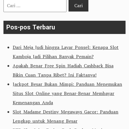
Cari
untuk:
Pos-pos Terbaru
Dari Meja Judi hingga Layar Ponsel: Kenapa Slot
Kamboja Jadi Pilihan Banyak Pemain?
Apakah Benar Free Spin Hadiah Cashback Bisa
Bikin Cuan Tanpa Ribet? Ini Faktanya!
Jackpot Besar Bukan Mimpi: Panduan Menemukan
Situs Slot Online yang Benar-Benar Membayar
Kemenangan Anda
Slot Madame Destiny Megaways Gacor: Panduan
Lengkap untuk Menang Besar