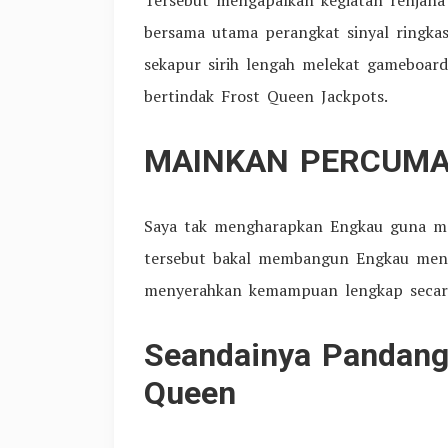
Tersebut mengapalkan kegiatan renjana 
bersama utama perangkat sinyal ringka
sekapur sirih lengah melekat gamebo
bertindak Frost Queen Jackpots.
MAINKAN PERCUM
Saya tak mengharapkan Engkau guna me
tersebut bakal membangun Engkau meng
menyerahkan kemampuan lengkap secar
Seandainya Pandanga
Queen