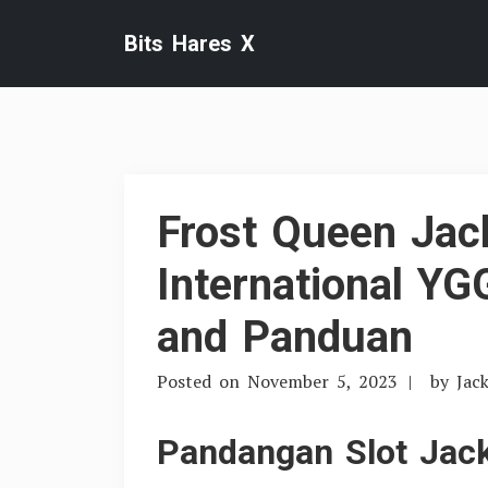
Skip
Bits Hares X
to
content
Frost Queen Jac
International Y
and Panduan
Posted on
November 5, 2023
by
Jac
Pandangan Slot Jac