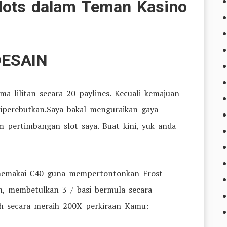
Slots dalam Teman Kasino
DESAIN
a lilitan secara 20 paylines. Kecuali kemajuan
 diperebutkan.Saya bakal menguraikan gaya
m pertimbangan slot saya. Buat kini, yuk anda
 memakai €40 guna mempertontonkan Frost
n, membetulkan 3 / basi bermula secara
h secara meraih 200X perkiraan Kamu: