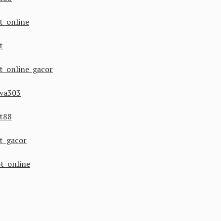
ot online
t
ot online gacor
wa303
ot88
ot gacor
ot online