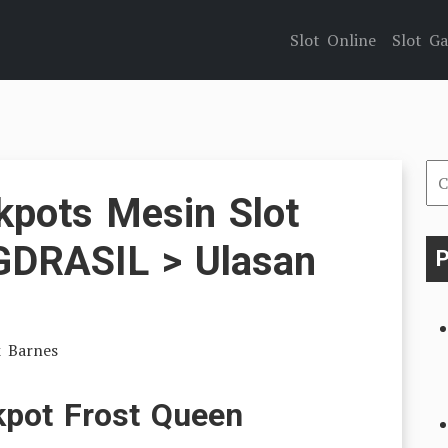
Slot Online
Slot Ga
Car
kpots Mesin Slot
un
GGDRASIL > Ulasan
P
k Barnes
kpot Frost Queen