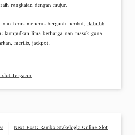
aih rangkaian dengan mujur.
s nan terus-menerus berganti berikut,
data hk
pa: kumpulkan lima berharga nan masuk guna
an, merilis, jackpot.
k slot tergacor
es
Next Post:
Rambo Stakelogic Online Slot