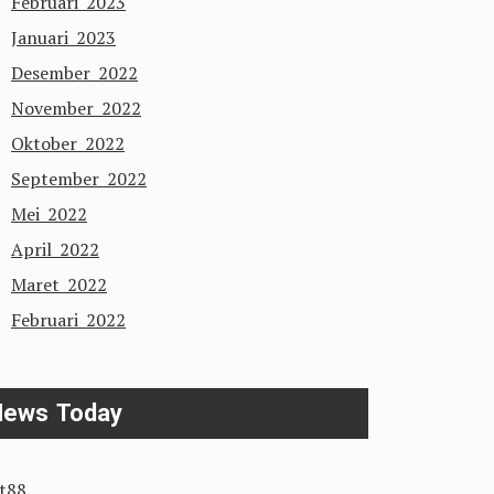
Februari 2023
Januari 2023
Desember 2022
November 2022
Oktober 2022
September 2022
Mei 2022
April 2022
Maret 2022
Februari 2022
News Today
ot88