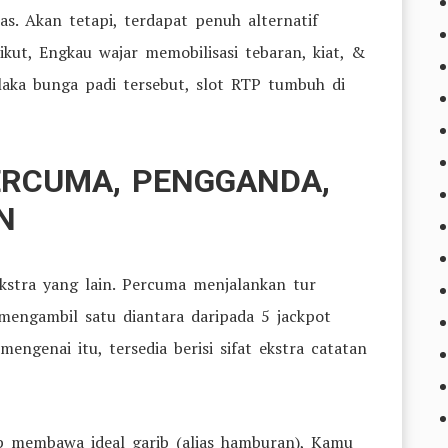
s. Akan tetapi, terdapat penuh alternatif
ut, Engkau wajar memobilisasi tebaran, kiat, &
laka bunga padi tersebut, slot RTP tumbuh di
ERCUMA, PENGGANDA,
N
ekstra yang lain. Percuma menjalankan tur
ngambil satu diantara daripada 5 jackpot
engenai itu, tersedia berisi sifat ekstra catatan
p membawa ideal garib (alias hamburan), Kamu