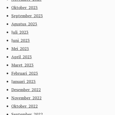
Oktober 2023
September 2023
Agustus 2023
Juli 2023
Juni 2023
Mei 2023
April 2023
Maret 2023
Februari 2023
Januari 2023
Desember 2022
November 2022
Oktober 2022
September 2022