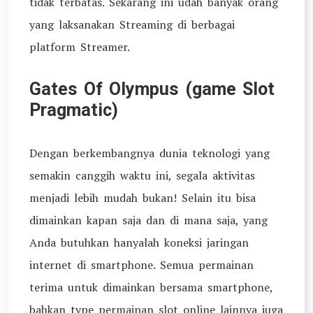
tidak terbatas. Sekarang ini udah banyak orang
yang laksanakan Streaming di berbagai
platform Streamer.
Gates Of Olympus (game Slot
Pragmatic)
Dengan berkembangnya dunia teknologi yang
semakin canggih waktu ini, segala aktivitas
menjadi lebih mudah bukan! Selain itu bisa
dimainkan kapan saja dan di mana saja, yang
Anda butuhkan hanyalah koneksi jaringan
internet di smartphone. Semua permainan
terima untuk dimainkan bersama smartphone,
bahkan type permainan slot online lainnya juga