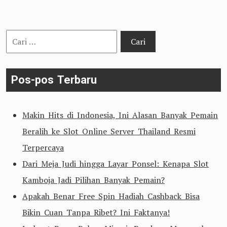
Cari
untuk:
Pos-pos Terbaru
Makin Hits di Indonesia, Ini Alasan Banyak Pemain
Beralih ke Slot Online Server Thailand Resmi
Terpercaya
Dari Meja Judi hingga Layar Ponsel: Kenapa Slot
Kamboja Jadi Pilihan Banyak Pemain?
Apakah Benar Free Spin Hadiah Cashback Bisa
Bikin Cuan Tanpa Ribet? Ini Faktanya!