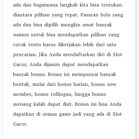
ada dan bagaimana langkah kita bisa tentukan
diantara pilihan yang tepat. Pasaran bola yang
ada dan bisa dipilih mungkin amat banyak
namun untuk bisa mendapatkan pilihan yang
cocok tentu harus dikerjakan lebih dari satu
pencarian. Jika Anda mendaftarkan diri di Slot
Gacor, Anda dijamin dapat mendapatkan
banyak bonus. Bonus ini mempunyai banyak
bentuk, mulai dari bonus harian, bonus new
member, bonus rollingan, hingga bonus
menang kalah dapat duit. Bonus ini bisa Anda
dapatkan di semua game judi yang ada di Slot
Gacor.