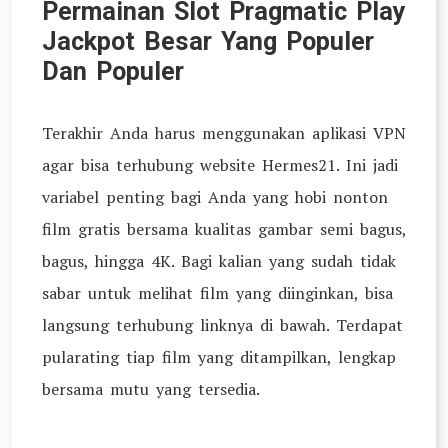
Permainan Slot Pragmatic Play
Jackpot Besar Yang Populer
Dan Populer
Terakhir Anda harus menggunakan aplikasi VPN
agar bisa terhubung website Hermes21. Ini jadi
variabel penting bagi Anda yang hobi nonton
film gratis bersama kualitas gambar semi bagus,
bagus, hingga 4K. Bagi kalian yang sudah tidak
sabar untuk melihat film yang diinginkan, bisa
langsung terhubung linknya di bawah. Terdapat
pularating tiap film yang ditampilkan, lengkap
bersama mutu yang tersedia.