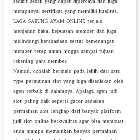
sedikit sekali yang dapat dipercaya dan juga
mempunyai sertifikat yang memiliki kualitas.
LAGA SABUNG AYAM ONLINE terlalu
menjamin bakal kepuasan member dan juga
melindungi kerahasiaan sertar kemenangan
member tetap aman hingga sampai tujuan
rekening para member.
Namun, cobalah bermain pada lebih dari satu
type permainan slot yang juga disediakan oleh
agen terbaik di dalamnya. Apalagi, agen judi
slot paling baik seperti gacor sediakan
permainan slot lengkap dari banyak platform
judi slot online berkwalitas agar bisa membuat
anda mampu memainkan banyak permainan