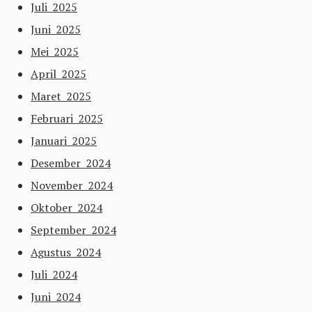
Juli 2025
Juni 2025
Mei 2025
April 2025
Maret 2025
Februari 2025
Januari 2025
Desember 2024
November 2024
Oktober 2024
September 2024
Agustus 2024
Juli 2024
Juni 2024