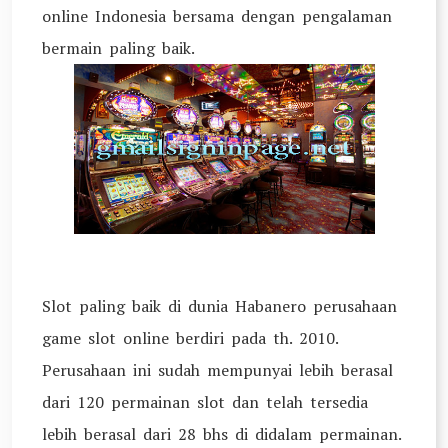
online Indonesia bersama dengan pengalaman
bermain paling baik.
Slot paling baik di dunia Habanero perusahaan
game slot online berdiri pada th. 2010.
Perusahaan ini sudah mempunyai lebih berasal
dari 120 permainan slot dan telah tersedia
lebih berasal dari 28 bhs di didalam permainan.