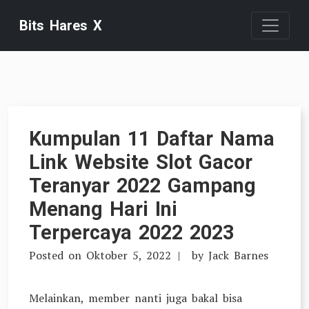
Skip
Bits Hares X
to
content
Kumpulan 11 Daftar Nama
Link Website Slot Gacor
Teranyar 2022 Gampang
Menang Hari Ini
Terpercaya 2022 2023
Posted on
Oktober 5, 2022
by
Jack Barnes
Melainkan, member nanti juga bakal bisa