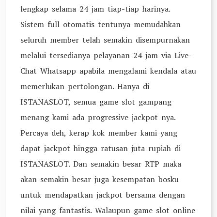
lengkap selama 24 jam tiap-tiap harinya.
Sistem full otomatis tentunya memudahkan
seluruh member telah semakin disempurnakan
melalui tersedianya pelayanan 24 jam via Live-
Chat Whatsapp apabila mengalami kendala atau
memerlukan pertolongan. Hanya di
ISTANASLOT, semua game slot gampang
menang kami ada progressive jackpot nya.
Percaya deh, kerap kok member kami yang
dapat jackpot hingga ratusan juta rupiah di
ISTANASLOT. Dan semakin besar RTP maka
akan semakin besar juga kesempatan bosku
untuk mendapatkan jackpot bersama dengan
nilai yang fantastis. Walaupun game slot online