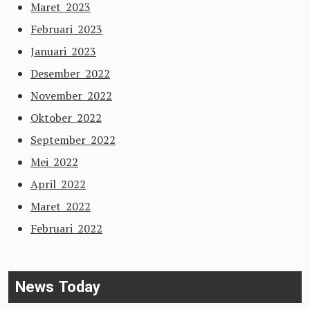
Maret 2023
Februari 2023
Januari 2023
Desember 2022
November 2022
Oktober 2022
September 2022
Mei 2022
April 2022
Maret 2022
Februari 2022
News Today