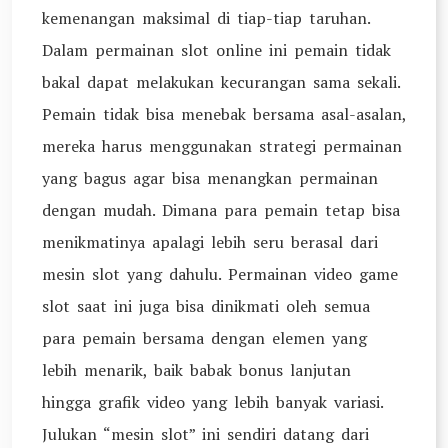
kemenangan maksimal di tiap-tiap taruhan.
Dalam permainan slot online ini pemain tidak
bakal dapat melakukan kecurangan sama sekali.
Pemain tidak bisa menebak bersama asal-asalan,
mereka harus menggunakan strategi permainan
yang bagus agar bisa menangkan permainan
dengan mudah. Dimana para pemain tetap bisa
menikmatinya apalagi lebih seru berasal dari
mesin slot yang dahulu. Permainan video game
slot saat ini juga bisa dinikmati oleh semua
para pemain bersama dengan elemen yang
lebih menarik, baik babak bonus lanjutan
hingga grafik video yang lebih banyak variasi.
Julukan “mesin slot” ini sendiri datang dari