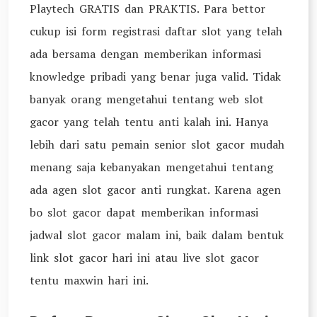
Playtech GRATIS dan PRAKTIS. Para bettor
cukup isi form registrasi daftar slot yang telah
ada bersama dengan memberikan informasi
knowledge pribadi yang benar juga valid. Tidak
banyak orang mengetahui tentang web slot
gacor yang telah tentu anti kalah ini. Hanya
lebih dari satu pemain senior slot gacor mudah
menang saja kebanyakan mengetahui tentang
ada agen slot gacor anti rungkat. Karena agen
bo slot gacor dapat memberikan informasi
jadwal slot gacor malam ini, baik dalam bentuk
link slot gacor hari ini atau live slot gacor
tentu maxwin hari ini.