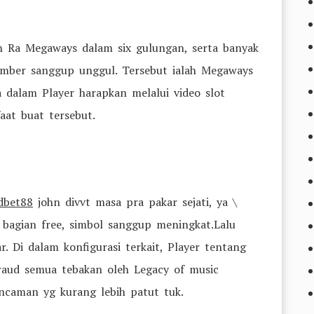
 Ra Megaways dalam six gulungan, serta banyak
mber sanggup unggul. Tersebut ialah Megaways
dalam Player harapkan melalui video slot
at buat tersebut.
dbet88
john divvt masa pra pakar sejati, ya \
bagian free, simbol sanggup meningkat.Lalu
r. Di dalam konfigurasi terkait, Player tentang
aud semua tebakan oleh Legacy of music
ancaman yg kurang lebih patut tuk.