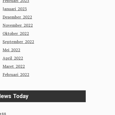
Februari 2023
Januari 2023
Desember 2022
November 2022
Oktober 2022
September 2022
Mei 2022
April 2022
Maret 2022
Februari 2022
News Today
ot88