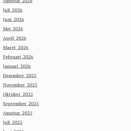
Agustus 2026
Juli 2026
Juni 2026
Mei 2026
April 2026
Maret 2026
Februari 2026
Januari 2026
Desember 2025
November 2025
Oktober 2025
September 2025
Agustus 2025
Juli 2025