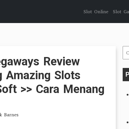
Slot Online
Slot Ga
Car
egaways Review
un
g Amazing Slots
P
oft >> Cara Menang
n
ck Barnes