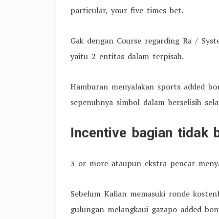
particular, your five times bet.
Gak dengan Course regarding Ra / Syst
yaitu 2 entitas dalam terpisah.
Hamburan menyalakan sports added bon
sepenuhnya simbol dalam berselisih sela
Incentive bagian tidak
3 or more ataupun ekstra pencar meny
Sebelum Kalian memasuki ronde kostenfr
gulungan melangkaui gazapo added bon