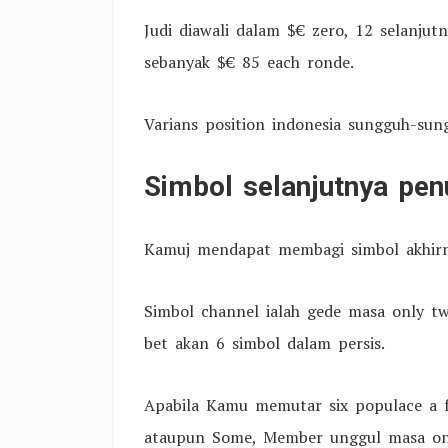
Judi diawali dalam $€ zero, 12 selanju
sebanyak $€ 85 each ronde.
Varians position indonesia sungguh-sun
Simbol selanjutnya pen
Kamuj mendapat membagi simbol akhirn
Simbol channel ialah gede masa only t
bet akan 6 simbol dalam persis.
Apabila Kamu memutar six populace a fa
ataupun Some, Member unggul masa one 