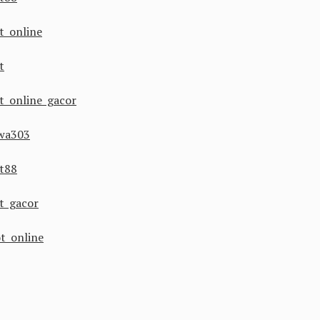
ot online
t
ot online gacor
wa303
ot88
ot gacor
ot online