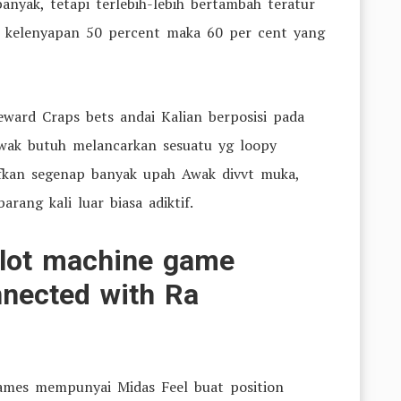
anyak, tetapi terlebih-lebih bertambah teratur
o kelenyapan 50 percent maka 60 per cent yang
ward Craps bets andai Kalian berposisi pada
 Awak butuh melancarkan sesuatu yg loopy
ifkan segenap banyak upah Awak divvt muka,
ang kali luar biasa adiktif.
slot machine game
nected with Ra
ames mempunyai Midas Feel buat position