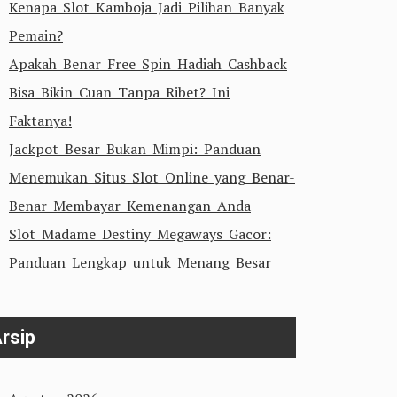
Kenapa Slot Kamboja Jadi Pilihan Banyak
Pemain?
Apakah Benar Free Spin Hadiah Cashback
Bisa Bikin Cuan Tanpa Ribet? Ini
Faktanya!
Jackpot Besar Bukan Mimpi: Panduan
Menemukan Situs Slot Online yang Benar-
Benar Membayar Kemenangan Anda
Slot Madame Destiny Megaways Gacor:
Panduan Lengkap untuk Menang Besar
rsip