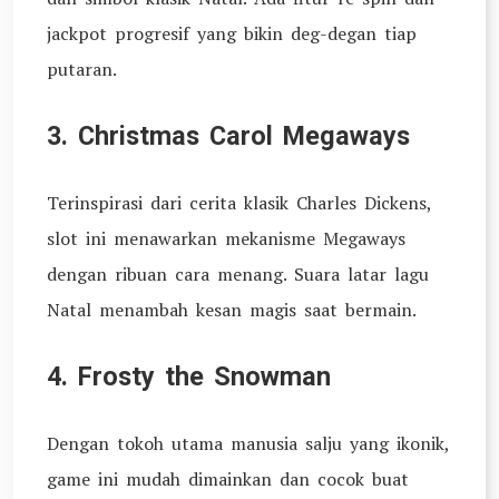
jackpot progresif yang bikin deg-degan tiap
putaran.
3. Christmas Carol Megaways
Terinspirasi dari cerita klasik Charles Dickens,
slot ini menawarkan mekanisme Megaways
dengan ribuan cara menang. Suara latar lagu
Natal menambah kesan magis saat bermain.
4. Frosty the Snowman
Dengan tokoh utama manusia salju yang ikonik,
game ini mudah dimainkan dan cocok buat