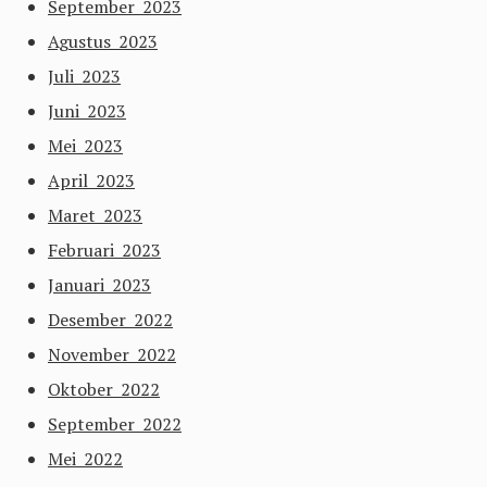
September 2023
Agustus 2023
Juli 2023
Juni 2023
Mei 2023
April 2023
Maret 2023
Februari 2023
Januari 2023
Desember 2022
November 2022
Oktober 2022
September 2022
Mei 2022