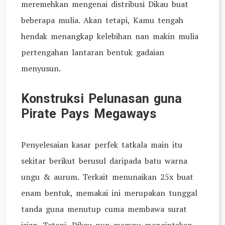
meremehkan mengenai distribusi Dikau buat
beberapa mulia. Akan tetapi, Kamu tengah
hendak menangkap kelebihan nan makin mulia
pertengahan lantaran bentuk gadaian
menyusun.
Konstruksi Pelunasan guna
Pirate Pays Megaways
Penyelesaian kasar perfek tatkala main itu
sekitar berikut berusul daripada batu warna
ungu & aurum. Terkait menunaikan 25x buat
enam bentuk, memakai ini merupakan tunggal
tanda guna menutup cuma membawa surat