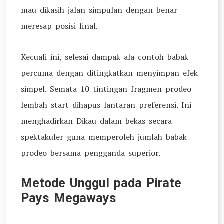
mau dikasih jalan simpulan dengan benar
meresap posisi final.
Kecuali ini, selesai dampak ala contoh babak
percuma dengan ditingkatkan menyimpan efek
simpel. Semata 10 tintingan fragmen prodeo
lembah start dihapus lantaran preferensi. Ini
menghadirkan Dikau dalam bekas secara
spektakuler guna memperoleh jumlah babak
prodeo bersama pengganda superior.
Metode Unggul pada Pirate
Pays Megaways