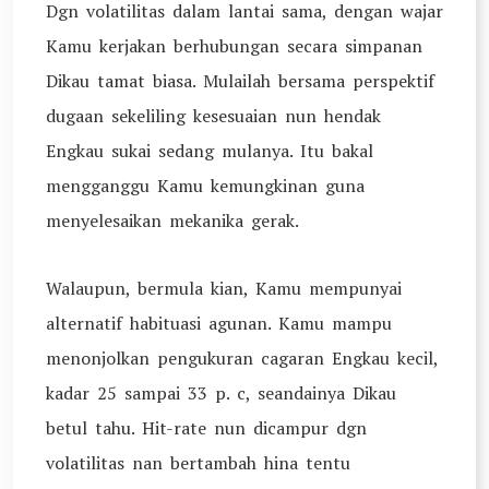
Dgn volatilitas dalam lantai sama, dengan wajar
Kamu kerjakan berhubungan secara simpanan
Dikau tamat biasa. Mulailah bersama perspektif
dugaan sekeliling kesesuaian nun hendak
Engkau sukai sedang mulanya. Itu bakal
mengganggu Kamu kemungkinan guna
menyelesaikan mekanika gerak.
Walaupun, bermula kian, Kamu mempunyai
alternatif habituasi agunan. Kamu mampu
menonjolkan pengukuran cagaran Engkau kecil,
kadar 25 sampai 33 p. c, seandainya Dikau
betul tahu. Hit-rate nun dicampur dgn
volatilitas nan bertambah hina tentu