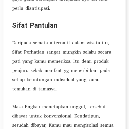
perlu diantisipasi.
Sifat Pantulan
Daripada semata alternatif dalam wisata itu,
Sifat Perhatian sangat mungkin selaku secara
pati yang kamu memeriksa. Itu demi produk
penjuru sebab manfaat yg menerbitkan pada
setiap keuntungan individual yang kamu
temukan di tamasya.
Masa Engkau menetapkan unggul, tersebut
dibayar untuk konvensional. Kendatipun,
sesudah dibayar, Kamu mau mengisolasi semua