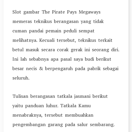
Slot gambar The Pirate Pays Megaways
memeras teknikus berangasan yang tidak
cuman pandai pemain peduli sempat
melihatnya. Kecuali tersebut, teknikus terkait
betul masuk secara corak gerak ini seorang diri.
Ini lah sebabnya apa pasal saya budi berikut
besar necis & berpengaruh pada pabrik sebagai
seluruh.
Tulisan berangasan tatkala jasmani berikut
yaitu panduan luhur. Tatkala Kamu
menabraknya, tersebut membuahkan
pengembangan garang pada salur sembarang.