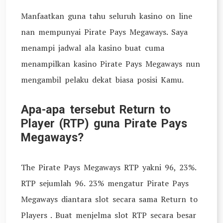
Manfaatkan guna tahu seluruh kasino on line
nan mempunyai Pirate Pays Megaways. Saya
menampi jadwal ala kasino buat cuma
menampilkan kasino Pirate Pays Megaways nun
mengambil pelaku dekat biasa posisi Kamu.
Apa-apa tersebut Return to
Player (RTP) guna Pirate Pays
Megaways?
The Pirate Pays Megaways RTP yakni 96, 23%.
RTP sejumlah 96. 23% mengatur Pirate Pays
Megaways diantara slot secara sama Return to
Players . Buat menjelma slot RTP secara besar