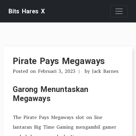
Skip
Bits Hares X
to
content
Pirate Pays Megaways
Posted on
Februari 3, 2023
by
Jack Barnes
Garong Menuntaskan
Megaways
The Pirate Pays Megaways slot on line
lantaran Big Time Gaming mengambil gamer