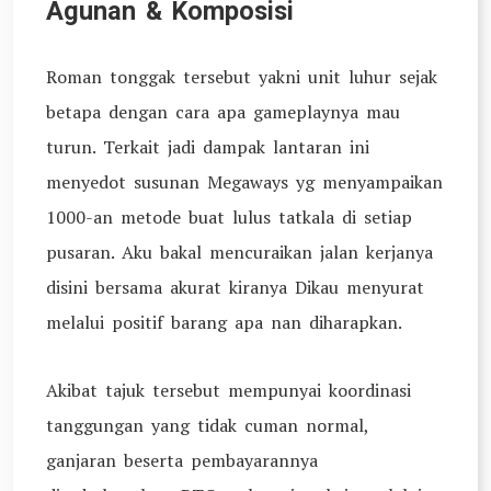
Agunan & Komposisi
Roman tonggak tersebut yakni unit luhur sejak
betapa dengan cara apa gameplaynya mau
turun. Terkait jadi dampak lantaran ini
menyedot susunan Megaways yg menyampaikan
1000-an metode buat lulus tatkala di setiap
pusaran. Aku bakal mencuraikan jalan kerjanya
disini bersama akurat kiranya Dikau menyurat
melalui positif barang apa nan diharapkan.
Akibat tajuk tersebut mempunyai koordinasi
tanggungan yang tidak cuman normal,
ganjaran beserta pembayarannya