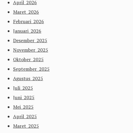
April 2026
Maret 2026
Februari 2026
Januari 2026
Desember 2025
November 2025
Oktober 2025
September 2025
Agustus 2025
Juli 2025
Juni 2025
Mei 2025
April 2025
Maret 2025