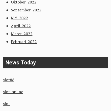
Oktober 2022
September 2022
Mei 2022
April 2022
Maret 2022
Februari 2022
News Today
slot88
slot online
slot