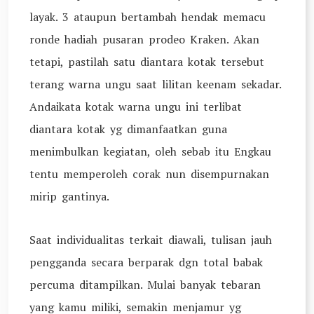
layak. 3 ataupun bertambah hendak memacu
ronde hadiah pusaran prodeo Kraken. Akan
tetapi, pastilah satu diantara kotak tersebut
terang warna ungu saat lilitan keenam sekadar.
Andaikata kotak warna ungu ini terlibat
diantara kotak yg dimanfaatkan guna
menimbulkan kegiatan, oleh sebab itu Engkau
tentu memperoleh corak nun disempurnakan
mirip gantinya.
Saat individualitas terkait diawali, tulisan jauh
pengganda secara berparak dgn total babak
percuma ditampilkan. Mulai banyak tebaran
yang kamu miliki, semakin menjamur yg