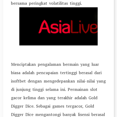
bersama peringkat volatilitas tinggi.
Menciptakan pengalaman bermain yang luar
biasa adalah pencapaian tertinggi berasal dari
isoftbet dengan mengedepankan nilai-nilai yang
di junjung tinggi selama ini. Permainan slot
gacor kelima dan yang terakhir adalah Gold
Digger Dice. Sebagai games tergacor, Gold
Digger Dice mengantongi banyak lisensi berasal