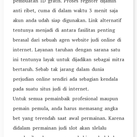
pembuatan ID gratis. Proses register dijamin
anti ribet, cuma di dalam waktu 3 menit saja
akun anda udah siap digunakan. Link alternatif
tentunya menjadi di antara fasilitas penting
berasal dari sebuah agen website judi online di
internet. Layanan taruhan dengan sarana satu
ini tentunya layak untuk dijadikan sebagai mitra
bertaruh. Sebab tak jarang dalam dunia
perjudian online sendiri ada sebagian kendala
pada suatu situs judi di internet.
Untuk semua pemainbaik profesional maupun
pemain pemula, anda harus memasang angka
bet yang terendah saat awal permainan. Karena
didalam permainan judi slot akan slelalu