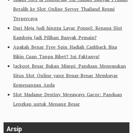
Beralih ke Slot Online Server Thailand Resmi
Terpercaya
Dari Meja Judi hingga Layar Ponsel: Kenapa Slot
Kamboja Jadi Pilihan Banyak Pemain?
Apakah Benar Free Spin Hadiah Cashback Bisa
Bikin Cuan Tanpa Ribet? Ini Faktanya!
Jackpot Besar Bukan Mimpi: Panduan Menemukan
Situs Slot Online yang Benar-Benar Membayar
Kemenangan Anda
Slot Madame Destiny Megaways Gacor: Panduan
Lengkap untuk Menang Besar
Arsip