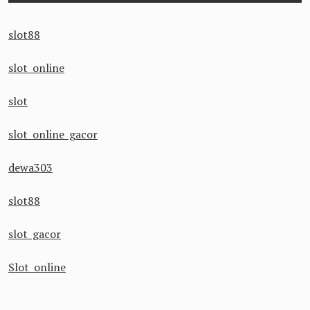
slot88
slot online
slot
slot online gacor
dewa303
slot88
slot gacor
Slot online