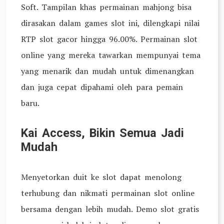
Soft. Tampilan khas permainan mahjong bisa
dirasakan dalam games slot ini, dilengkapi nilai
RTP slot gacor hingga 96.00%. Permainan slot
online yang mereka tawarkan mempunyai tema
yang menarik dan mudah untuk dimenangkan
dan juga cepat dipahami oleh para pemain
baru.
Kai Access, Bikin Semua Jadi
Mudah
Menyetorkan duit ke slot dapat menolong
terhubung dan nikmati permainan slot online
bersama dengan lebih mudah. Demo slot gratis