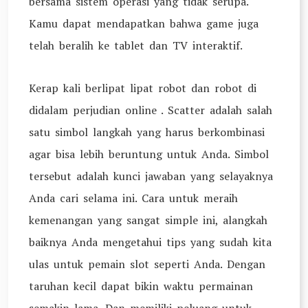
bersama sistem operasi yang tidak serupa.
Kamu dapat mendapatkan bahwa game juga
telah beralih ke tablet dan TV interaktif.
Kerap kali berlipat lipat robot dan robot di
didalam perjudian online . Scatter adalah salah
satu simbol langkah yang harus berkombinasi
agar bisa lebih beruntung untuk Anda. Simbol
tersebut adalah kunci jawaban yang selayaknya
Anda cari selama ini. Cara untuk meraih
kemenangan yang sangat simple ini, alangkah
baiknya Anda mengetahui tips yang sudah kita
ulas untuk pemain slot seperti Anda. Dengan
taruhan kecil dapat bikin waktu permainan
semakin lama. Dan memiliki peluang untuk