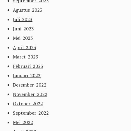
September 2023
Agustus 2023
Juli 2023
Juni 2023
Mei 2023
April 2023
Maret 2023
Februari 2023
Januari 2023
Desember 2022
November 2022
Oktober 2022
September 2022
Mei 2022