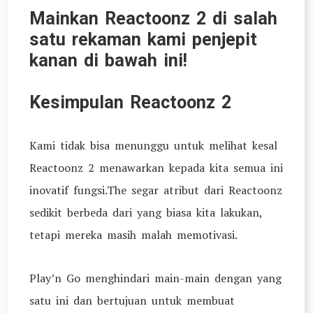
Mainkan Reactoonz 2 di salah
satu rekaman kami penjepit
kanan di bawah ini!
Kesimpulan Reactoonz 2
Kami tidak bisa menunggu untuk melihat kesal
Reactoonz 2 menawarkan kepada kita semua ini
inovatif fungsi.The segar atribut dari Reactoonz
sedikit berbeda dari yang biasa kita lakukan,
tetapi mereka masih malah memotivasi.
Play’n Go menghindari main-main dengan yang
satu ini dan bertujuan untuk membuat