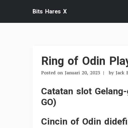
Skip
Bits Hares X
to
content
Ring of Odin Pla
Posted on
Januari 20, 2023
by
Jack 
Catatan slot Gelang-
GO)
Cincin of Odin didefi