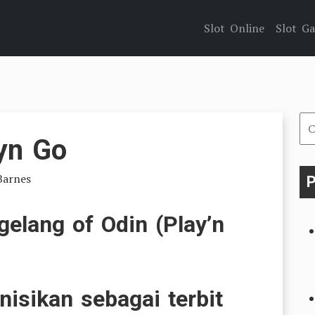
Slot Online
Slot Ga
Car
yn Go
un
Barnes
P
gelang of Odin (Play’n
nisikan sebagai terbit