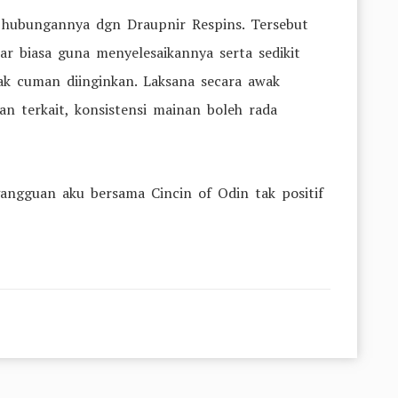
ip hubungannya dgn Draupnir Respins. Tersebut
r biasa guna menyelesaikannya serta sedikit
k cuman diinginkan. Laksana secara awak
n terkait, konsistensi mainan boleh rada
angguan aku bersama Cincin of Odin tak positif