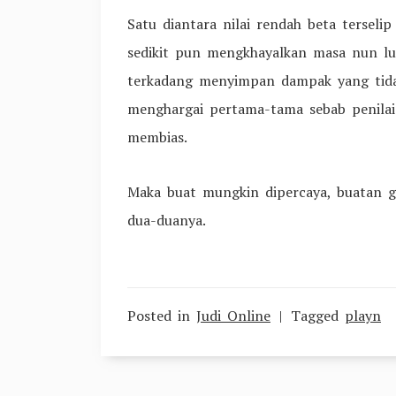
Satu diantara nilai rendah beta tersel
sedikit pun mengkhayalkan masa nun lua
terkadang menyimpan dampak yang tida
menghargai pertama-tama sebab penilaia
membias.
Maka buat mungkin dipercaya, buatan g
dua-duanya.
Posted in
Judi Online
Tagged
playn