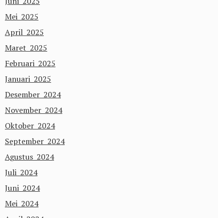
Juni 2025
Mei 2025
April 2025
Maret 2025
Februari 2025
Januari 2025
Desember 2024
November 2024
Oktober 2024
September 2024
Agustus 2024
Juli 2024
Juni 2024
Mei 2024