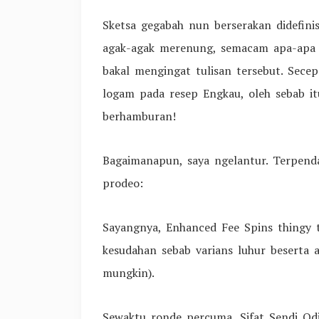
Sketsa gegabah nun berserakan didefini
agak-agak merenung, semacam apa-apa 
bakal mengingat tulisan tersebut. Secep
logam pada resep Engkau, oleh sebab i
berhamburan!
Bagaimanapun, saya ngelantur. Terpend
prodeo:
Sayangnya, Enhanced Fee Spins thingy 
kesudahan sebab varians luhur beserta
mungkin).
Sewaktu ronde percuma, Sifat Sendi Odi