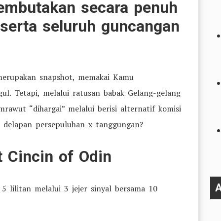
embutakan secara penuh
serta seluruh guncangan
 merupakan snapshot, memakai Kamu
l. Tetapi, melalui ratusan babak Gelang-gelang
rawut “dihargai” melalui berisi alternatif komisi
 delapan persepuluhan x tanggungan?
 Cincin of Odin
A
lilitan melalui 3 jejer sinyal bersama 10