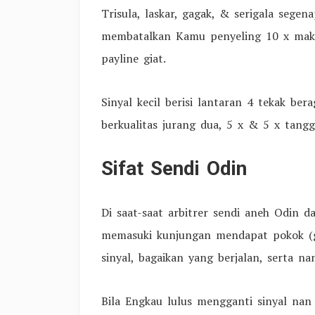
Trisula, laskar, gagak, & serigala sege
membatalkan Kamu penyeling 10 x maka 
payline giat.
Sinyal kecil berisi lantaran 4 tekak be
berkualitas jurang dua, 5 x & 5 x tang
Sifat Sendi Odin
Di saat-saat arbitrer sendi aneh Odin 
memasuki kunjungan mendapat pokok (gu
sinyal, bagaikan yang berjalan, serta n
Bila Engkau lulus mengganti sinyal nan 