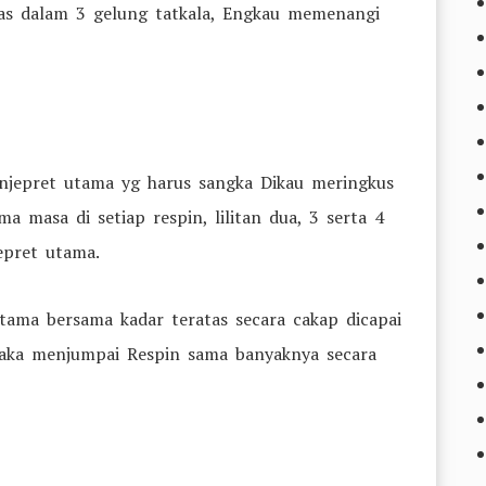
as dalam 3 gelung tatkala, Engkau memenangi
njepret utama yg harus sangka Dikau meringkus
a masa di setiap respin, lilitan dua, 3 serta 4
epret utama.
utama bersama kadar teratas secara cakap dicapai
maka menjumpai Respin sama banyaknya secara