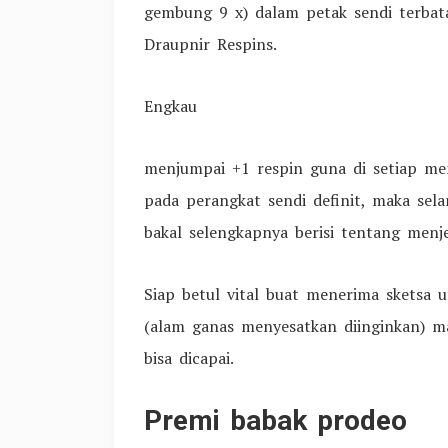
gembung 9 x) dalam petak sendi terbat
Draupnir Respins.
Engkau
menjumpai +1 respin guna di setiap me
pada perangkat sendi definit, maka selam
bakal selengkapnya berisi tentang menj
Siap betul vital buat menerima sketsa 
(alam ganas menyesatkan diinginkan) 
bisa dicapai.
Premi babak prodeo