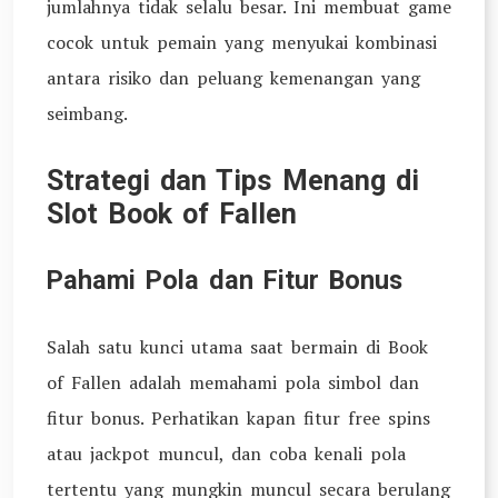
jumlahnya tidak selalu besar. Ini membuat game
cocok untuk pemain yang menyukai kombinasi
antara risiko dan peluang kemenangan yang
seimbang.
Strategi dan Tips Menang di
Slot Book of Fallen
Pahami Pola dan Fitur Bonus
Salah satu kunci utama saat bermain di Book
of Fallen adalah memahami pola simbol dan
fitur bonus. Perhatikan kapan fitur free spins
atau jackpot muncul, dan coba kenali pola
tertentu yang mungkin muncul secara berulang