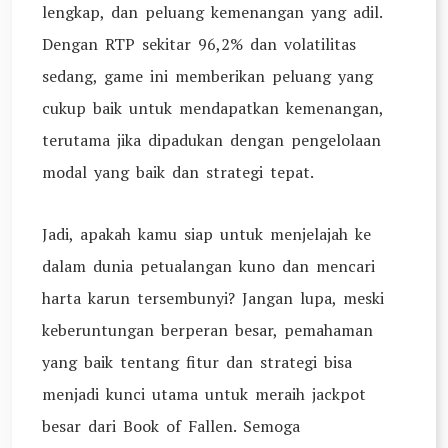
lengkap, dan peluang kemenangan yang adil.
Dengan RTP sekitar 96,2% dan volatilitas
sedang, game ini memberikan peluang yang
cukup baik untuk mendapatkan kemenangan,
terutama jika dipadukan dengan pengelolaan
modal yang baik dan strategi tepat.
Jadi, apakah kamu siap untuk menjelajah ke
dalam dunia petualangan kuno dan mencari
harta karun tersembunyi? Jangan lupa, meski
keberuntungan berperan besar, pemahaman
yang baik tentang fitur dan strategi bisa
menjadi kunci utama untuk meraih jackpot
besar dari Book of Fallen. Semoga