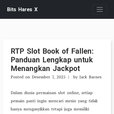
Skip
Bits Hares X
to
content
RTP Slot Book of Fallen:
Panduan Lengkap untuk
Menangkan Jackpot
Posted on
Desember 7, 2025
by
Jack Barnes
Dalam dunia permainan slot online, setiap
pemain pasti ingin mencari mesin yang tidak
hanya mengasyikkan tetapi juga memiliki