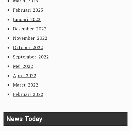
Maret 2023
Februari 2023
Januari 2023
Desember 2022
November 2022
Oktober 2022
September 2022
Mei 2022
April 2022
Maret 2022
Februari 2022
News Today