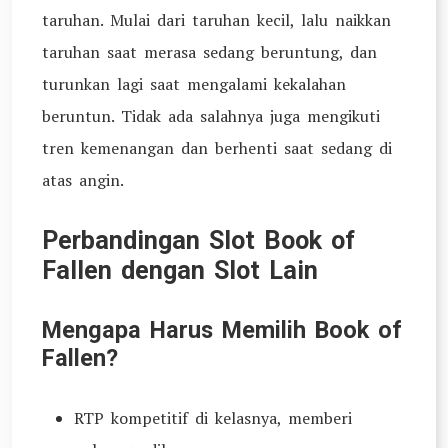
taruhan. Mulai dari taruhan kecil, lalu naikkan
taruhan saat merasa sedang beruntung, dan
turunkan lagi saat mengalami kekalahan
beruntun. Tidak ada salahnya juga mengikuti
tren kemenangan dan berhenti saat sedang di
atas angin.
Perbandingan Slot Book of
Fallen dengan Slot Lain
Mengapa Harus Memilih Book of
Fallen?
RTP kompetitif di kelasnya, memberi