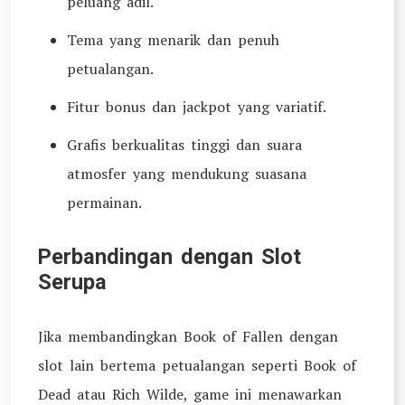
peluang adil.
Tema yang menarik dan penuh
petualangan.
Fitur bonus dan jackpot yang variatif.
Grafis berkualitas tinggi dan suara
atmosfer yang mendukung suasana
permainan.
Perbandingan dengan Slot
Serupa
Jika membandingkan Book of Fallen dengan
slot lain bertema petualangan seperti Book of
Dead atau Rich Wilde, game ini menawarkan