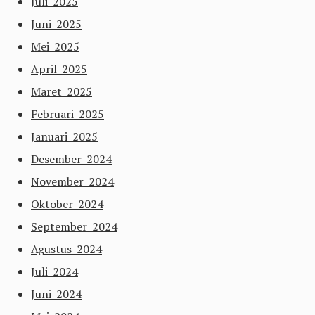
Juli 2025
Juni 2025
Mei 2025
April 2025
Maret 2025
Februari 2025
Januari 2025
Desember 2024
November 2024
Oktober 2024
September 2024
Agustus 2024
Juli 2024
Juni 2024