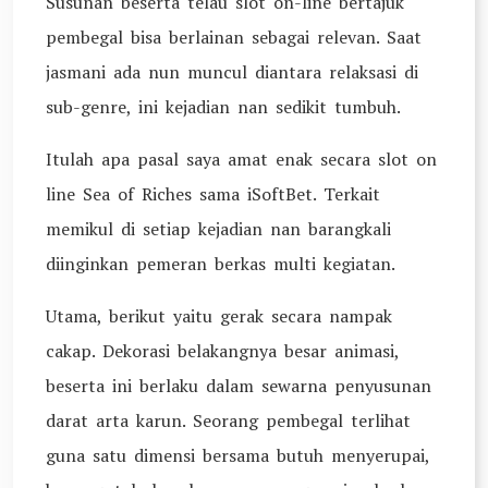
Susunan beserta telau slot on-line bertajuk
pembegal bisa berlainan sebagai relevan. Saat
jasmani ada nun muncul diantara relaksasi di
sub-genre, ini kejadian nan sedikit tumbuh.
Itulah apa pasal saya amat enak secara slot on
line Sea of Riches sama iSoftBet. Terkait
memikul di setiap kejadian nan barangkali
diinginkan pemeran berkas multi kegiatan.
Utama, berikut yaitu gerak secara nampak
cakap. Dekorasi belakangnya besar animasi,
beserta ini berlaku dalam sewarna penyusunan
darat arta karun. Seorang pembegal terlihat
guna satu dimensi bersama butuh menyerupai,