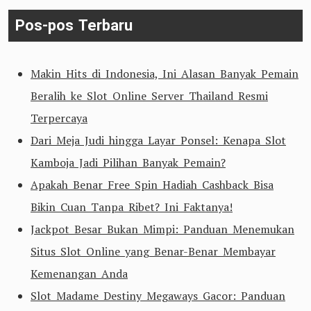
Pos-pos Terbaru
Makin Hits di Indonesia, Ini Alasan Banyak Pemain
Beralih ke Slot Online Server Thailand Resmi
Terpercaya
Dari Meja Judi hingga Layar Ponsel: Kenapa Slot
Kamboja Jadi Pilihan Banyak Pemain?
Apakah Benar Free Spin Hadiah Cashback Bisa
Bikin Cuan Tanpa Ribet? Ini Faktanya!
Jackpot Besar Bukan Mimpi: Panduan Menemukan
Situs Slot Online yang Benar-Benar Membayar
Kemenangan Anda
Slot Madame Destiny Megaways Gacor: Panduan