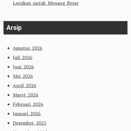
Lengkap untuk Menang Besar
Arsip
Agustus 2026
Juli 2026
Juni 2026
Mei 2026
April 2026
Maret 2026
Februari 2026
Januari 2026
Desember 2025