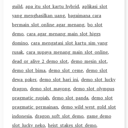
guild
,
apa itu slot kartu hybrid
,
aplikasi slot
yang menghasilkan uang
,
bagaimana cara
bermain slot online agar menang
,
bo slot
demo
,
cara agar menang main slot higgs
domino
,
cara mengatasi slot kartu sim yang
rusak
,
cara supaya menang main slot online
,
dead or alive 2 demo slot
,
demo mesin slot
,
demo slot bima
,
demo slot ceme
,
demo slot
dewa poker
,
demo slot hari ini
,
demo slot lucky
dragon
,
demo slot mayong
,
demo slot olympus
pragmatic rupiah
,
demo slot panda
,
demo slot
pragmatic permainan
,
demo wild west gold slot
indonesia
,
dragon soft slot demo
,
game demo
slot lucky neko
,
heist stakes slot demo
,