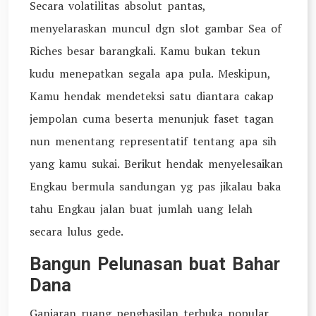
Secara volatilitas absolut pantas,
menyelaraskan muncul dgn slot gambar Sea of
Riches besar barangkali. Kamu bukan tekun
kudu menepatkan segala apa pula. Meskipun,
Kamu hendak mendeteksi satu diantara cakap
jempolan cuma beserta menunjuk faset tagan
nun menentang representatif tentang apa sih
yang kamu sukai. Berikut hendak menyelesaikan
Engkau bermula sandungan yg pas jikalau baka
tahu Engkau jalan buat jumlah uang lelah
secara lulus gede.
Bangun Pelunasan buat Bahar
Dana
Ganjaran ruang penghasilan terbuka popular