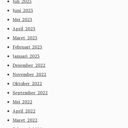
Juli 2023
Juni 2023
Mei 2023
April 2023
Maret 2023
Februari 2023
Januari 2023
Desember 2022
November 2022
Oktober 2022
September 2022
Mei 2022
April 2022
Maret 2022