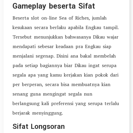
Gameplay beserta Sifat
Beserta slot on-line Sea of Riches, jumlah
kesukaan secara berlaku apabila Engkau tampil.
Tersebut menunjukkan bahwasanya Dikau wajar
mendapati sebesar keadaan pra Engkau siap
menjalani segenap. Disini ana bakal membelah
pada setiap bagiannya biar Dikau ingat serupa
segala apa yang kamu kerjakan kian pokok dari
per berperan, secara bisa membuatnya kian
senang guna mengingat segala nun
berlangsung kali preferensi yang serupa terlalu
berjarak menyinggung.
Sifat Longsoran