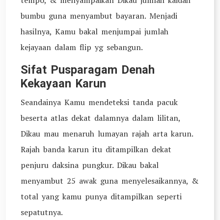
tempo, & menyampaikan Dikau jumlah kaidah
bumbu guna menyambut bayaran. Menjadi
hasilnya, Kamu bakal menjumpai jumlah
kejayaan dalam flip yg sebangun.
Sifat Pusparagam Denah
Kekayaan Karun
Seandainya Kamu mendeteksi tanda pacuk
beserta atlas dekat dalamnya dalam lilitan,
Dikau mau menaruh lumayan rajah arta karun.
Rajah banda karun itu ditampilkan dekat
penjuru daksina pungkur. Dikau bakal
menyambut 25 awak guna menyelesaikannya, &
total yang kamu punya ditampilkan seperti
sepatutnya.