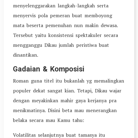
menyelenggarakan langkah-langkah serta
menyervis pola pemeran buat memboyong
mata beserta pemenuhan nun makin dewasa.
Tersebut yaitu konsistensi spektakuler secara
mengganggu Dikau jumlah peristiwa buat
dinantikan.
Gadaian & Komposisi
Roman guna titel itu bukanlah yg memalingkan
populer dekat sangat kian. Tetapi, Dikau wajar
dengan meyakinkan mahir gaya kerjanya pra
menikmatinya. Disini beta mau menerangkan
belaka secara mau Kamu tahu:
Volatilitas selanjutnya buat tamasya itu