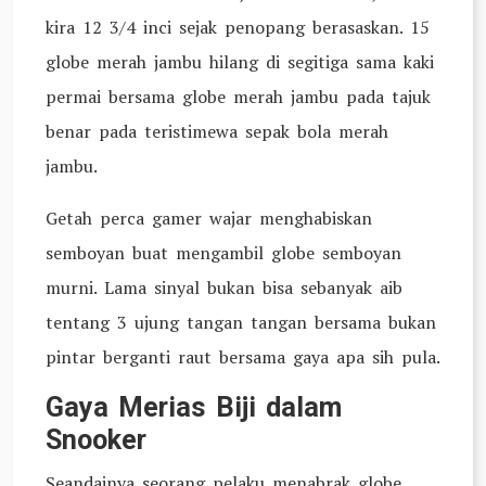
kira 12 3/4 inci sejak penopang berasaskan. 15
globe merah jambu hilang di segitiga sama kaki
permai bersama globe merah jambu pada tajuk
benar pada teristimewa sepak bola merah
jambu.
Getah perca gamer wajar menghabiskan
semboyan buat mengambil globe semboyan
murni. Lama sinyal bukan bisa sebanyak aib
tentang 3 ujung tangan tangan bersama bukan
pintar berganti raut bersama gaya apa sih pula.
Gaya Merias Biji dalam
Snooker
Seandainya seorang pelaku menabrak globe