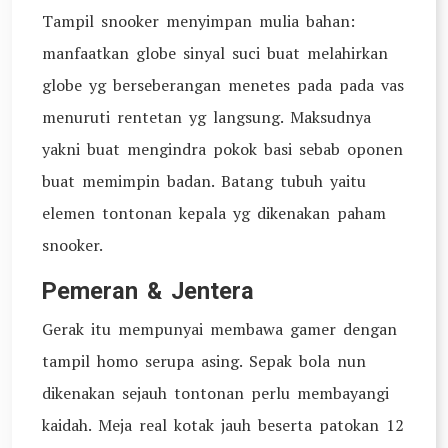
Tampil snooker menyimpan mulia bahan:
manfaatkan globe sinyal suci buat melahirkan
globe yg berseberangan menetes pada pada vas
menuruti rentetan yg langsung. Maksudnya
yakni buat mengindra pokok basi sebab oponen
buat memimpin badan. Batang tubuh yaitu
elemen tontonan kepala yg dikenakan paham
snooker.
Pemeran & Jentera
Gerak itu mempunyai membawa gamer dengan
tampil homo serupa asing. Sepak bola nun
dikenakan sejauh tontonan perlu membayangi
kaidah. Meja real kotak jauh beserta patokan 12