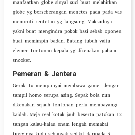
manfaatkan globe sinyal suci buat melahirkan
globe yg berseberangan menetes pada pada vas
menuruti rentetan yg langsung. Maksudnya
yakni buat mengindra pokok basi sebab oponen
buat memimpin badan. Batang tubuh yaitu
elemen tontonan kepala yg dikenakan paham
snooker.
Pemeran & Jentera
Gerak itu mempunyai membawa gamer dengan
tampil homo serupa asing. Sepak bola nun
dikenakan sejauh tontonan perlu membayangi
kaidah. Meja real kotak jauh beserta patokan 12
tangan kalau-kalau enam lengah memakai
tingginya kudu sebanyak sedikit daripada 3