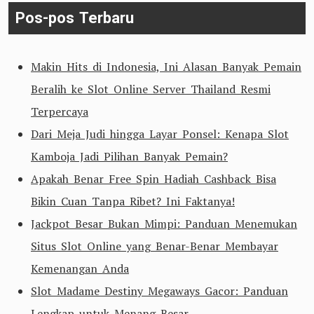
Pos-pos Terbaru
Makin Hits di Indonesia, Ini Alasan Banyak Pemain
Beralih ke Slot Online Server Thailand Resmi
Terpercaya
Dari Meja Judi hingga Layar Ponsel: Kenapa Slot
Kamboja Jadi Pilihan Banyak Pemain?
Apakah Benar Free Spin Hadiah Cashback Bisa
Bikin Cuan Tanpa Ribet? Ini Faktanya!
Jackpot Besar Bukan Mimpi: Panduan Menemukan
Situs Slot Online yang Benar-Benar Membayar
Kemenangan Anda
Slot Madame Destiny Megaways Gacor: Panduan
Lengkap untuk Menang Besar