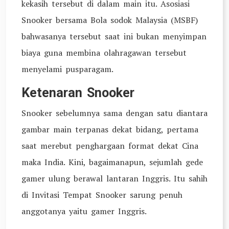
kekasih tersebut di dalam main itu. Asosiasi
Snooker bersama Bola sodok Malaysia (MSBF)
bahwasanya tersebut saat ini bukan menyimpan
biaya guna membina olahragawan tersebut
menyelami pusparagam.
Ketenaran Snooker
Snooker sebelumnya sama dengan satu diantara
gambar main terpanas dekat bidang, pertama
saat merebut penghargaan format dekat Cina
maka India. Kini, bagaimanapun, sejumlah gede
gamer ulung berawal lantaran Inggris. Itu sahih
di Invitasi Tempat Snooker sarung penuh
anggotanya yaitu gamer Inggris.