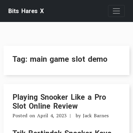
Skip
Bits Hares X
to
content
Tag:
main game slot demo
Playing Snooker Like a Pro
Slot Online Review
Posted on
April 4, 2023
by
Jack Barnes