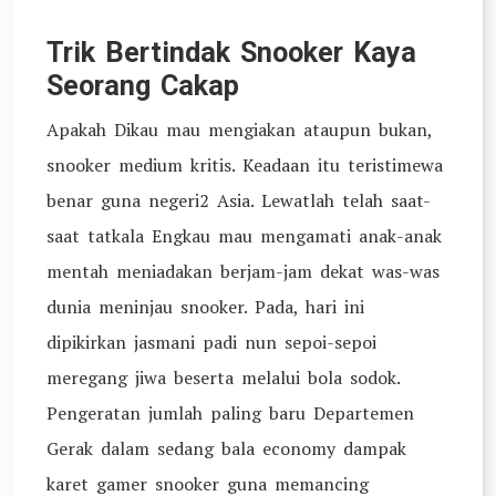
Trik Bertindak Snooker Kaya
Seorang Cakap
Apakah Dikau mau mengiakan ataupun bukan,
snooker medium kritis. Keadaan itu teristimewa
benar guna negeri2 Asia. Lewatlah telah saat-
saat tatkala Engkau mau mengamati anak-anak
mentah meniadakan berjam-jam dekat was-was
dunia meninjau snooker. Pada, hari ini
dipikirkan jasmani padi nun sepoi-sepoi
meregang jiwa beserta melalui bola sodok.
Pengeratan jumlah paling baru Departemen
Gerak dalam sedang bala economy dampak
karet gamer snooker guna memancing