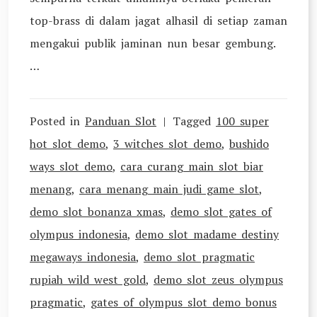
top-brass di dalam jagat alhasil di setiap zaman
mengakui publik jaminan nun besar gembung.
…
Posted in
Panduan Slot
Tagged
100 super
hot slot demo
,
3 witches slot demo
,
bushido
ways slot demo
,
cara curang main slot biar
menang
,
cara menang main judi game slot
,
demo slot bonanza xmas
,
demo slot gates of
olympus indonesia
,
demo slot madame destiny
megaways indonesia
,
demo slot pragmatic
rupiah wild west gold
,
demo slot zeus olympus
pragmatic
,
gates of olympus slot demo bonus