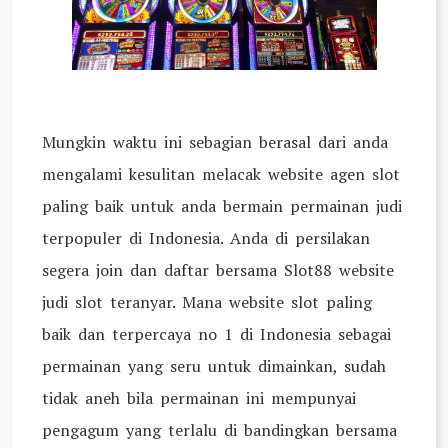
Mungkin waktu ini sebagian berasal dari anda
mengalami kesulitan melacak website agen slot
paling baik untuk anda bermain permainan judi
terpopuler di Indonesia. Anda di persilakan
segera join dan daftar bersama Slot88 website
judi slot teranyar. Mana website slot paling
baik dan terpercaya no 1 di Indonesia sebagai
permainan yang seru untuk dimainkan, sudah
tidak aneh bila permainan ini mempunyai
pengagum yang terlalu di bandingkan bersama