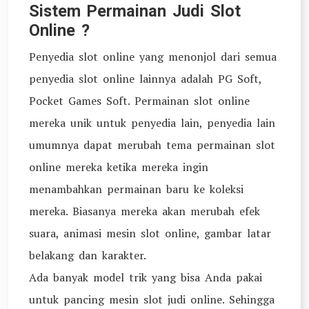
Sistem Permainan Judi Slot
Online ?
Penyedia slot online yang menonjol dari semua
penyedia slot online lainnya adalah PG Soft,
Pocket Games Soft. Permainan slot online
mereka unik untuk penyedia lain, penyedia lain
umumnya dapat merubah tema permainan slot
online mereka ketika mereka ingin
menambahkan permainan baru ke koleksi
mereka. Biasanya mereka akan merubah efek
suara, animasi mesin slot online, gambar latar
belakang dan karakter.
Ada banyak model trik yang bisa Anda pakai
untuk pancing mesin slot judi online. Sehingga