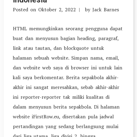
Posted on
Oktober 2, 2022
by
Jack Barnes
HTML memungkinkan seorang pengguna dapat
buat dan menyusun bagian heading, paragraf,
link atau tautan, dan blockquote untuk
halaman sebuah website. Simpan nama, email,
dan website web saya di browser ini untuk lain
kali saya berkomentar. Berita sepakbola akhir-
akhir ini sangat meresahkan, sebab akhir-akhir
ini reporter-reporter tak miliki kualitas di
dalam menyusun berita sepakbola. Di halaman
website iFirstRow.eu, disertakan pula jadwal
pertandingan yang sedang berlangsung mulai
dari liga utama, liga divisi 2, hingga