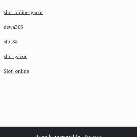
slot online gacor
dewa303
slot88
slot gacor
Slot online
Proudly powered by
Tryvary
.