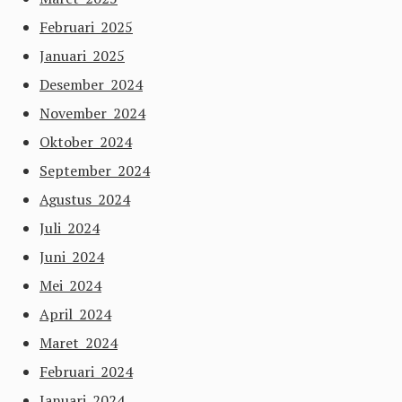
Februari 2025
Januari 2025
Desember 2024
November 2024
Oktober 2024
September 2024
Agustus 2024
Juli 2024
Juni 2024
Mei 2024
April 2024
Maret 2024
Februari 2024
Januari 2024