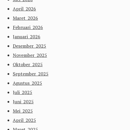
April 2026
Maret 2026
Februari 2026
Januari 2026
Desember 2025
November 2025
Oktober 2025
September 2025
Agustus 2025
Juli 2025
Juni 2025
Mei 2025
April 2025
Maret 2025