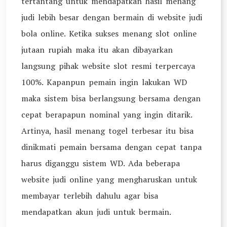
tertantang untuk mendapatkan hasil menang
judi lebih besar dengan bermain di website judi
bola online. Ketika sukses menang slot online
jutaan rupiah maka itu akan dibayarkan
langsung pihak website slot resmi terpercaya
100%. Kapanpun pemain ingin lakukan WD
maka sistem bisa berlangsung bersama dengan
cepat berapapun nominal yang ingin ditarik.
Artinya, hasil menang togel terbesar itu bisa
dinikmati pemain bersama dengan cepat tanpa
harus diganggu sistem WD. Ada beberapa
website judi online yang mengharuskan untuk
membayar terlebih dahulu agar bisa
mendapatkan akun judi untuk bermain.