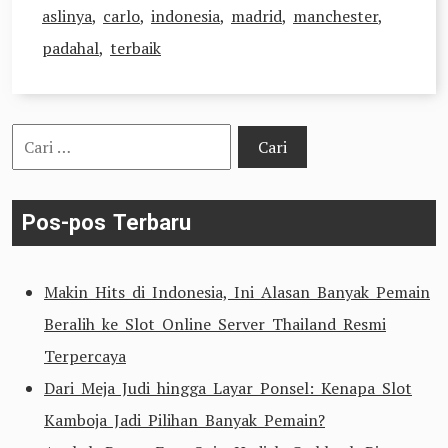
aslinya
,
carlo
,
indonesia
,
madrid
,
manchester
,
padahal
,
terbaik
Cari
untuk:
Pos-pos Terbaru
Makin Hits di Indonesia, Ini Alasan Banyak Pemain
Beralih ke Slot Online Server Thailand Resmi
Terpercaya
Dari Meja Judi hingga Layar Ponsel: Kenapa Slot
Kamboja Jadi Pilihan Banyak Pemain?