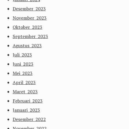
Desember 2023
November 2023
Oktober 2023
September 2023
Agustus 2023
Juli 2023
Juni 2023
Mei 2023
April 2023
Maret 2023
Februari 2023
Januari 2023
Desember 2022
November 2022