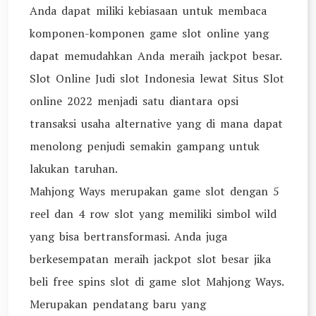
Anda dapat miliki kebiasaan untuk membaca
komponen-komponen game slot online yang
dapat memudahkan Anda meraih jackpot besar.
Slot Online Judi slot Indonesia lewat Situs Slot
online 2022 menjadi satu diantara opsi
transaksi usaha alternative yang di mana dapat
menolong penjudi semakin gampang untuk
lakukan taruhan.
Mahjong Ways merupakan game slot dengan 5
reel dan 4 row slot yang memiliki simbol wild
yang bisa bertransformasi. Anda juga
berkesempatan meraih jackpot slot besar jika
beli free spins slot di game slot Mahjong Ways.
Merupakan pendatang baru yang