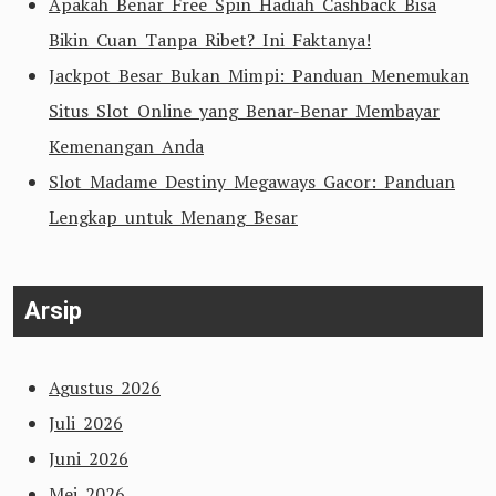
Apakah Benar Free Spin Hadiah Cashback Bisa
Bikin Cuan Tanpa Ribet? Ini Faktanya!
Jackpot Besar Bukan Mimpi: Panduan Menemukan
Situs Slot Online yang Benar-Benar Membayar
Kemenangan Anda
Slot Madame Destiny Megaways Gacor: Panduan
Lengkap untuk Menang Besar
Arsip
Agustus 2026
Juli 2026
Juni 2026
Mei 2026