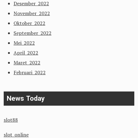
Desember 2022
November 2022
Oktober 2022
September 2022
Mei 2022
April 2022
Maret 2022
Februari 2022
News Today
slot88
slot online