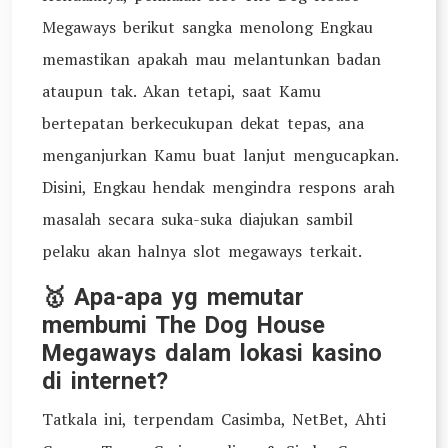
Megaways berikut sangka menolong Engkau
memastikan apakah mau melantunkan badan
ataupun tak. Akan tetapi, saat Kamu
bertepatan berkecukupan dekat tepas, ana
menganjurkan Kamu buat lanjut mengucapkan.
Disini, Engkau hendak mengindra respons arah
masalah secara suka-suka diajukan sambil
pelaku akan halnya slot megaways terkait.
🥇 Apa-apa yg memutar
membumi The Dog House
Megaways dalam lokasi kasino
di internet?
Tatkala ini, terpendam Casimba, NetBet, Ahti