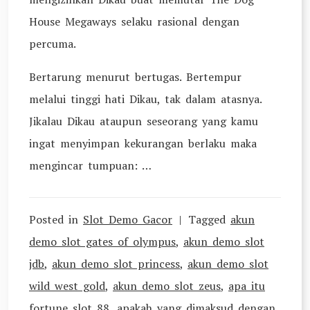
House Megaways selaku rasional dengan
percuma.
Bertarung menurut bertugas. Bertempur
melalui tinggi hati Dikau, tak dalam atasnya.
Jikalau Dikau ataupun seseorang yang kamu
ingat menyimpan kekurangan berlaku maka
mengincar tumpuan: …
Posted in
Slot Demo Gacor
Tagged
akun
demo slot gates of olympus
,
akun demo slot
jdb
,
akun demo slot princess
,
akun demo slot
wild west gold
,
akun demo slot zeus
,
apa itu
fortune slot 88
,
apakah yang dimaksud dengan