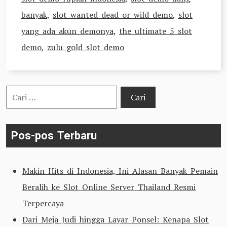
banyak
,
slot wanted dead or wild demo
,
slot
yang ada akun demonya
,
the ultimate 5 slot
demo
,
zulu gold slot demo
Cari
untuk:
Pos-pos Terbaru
Makin Hits di Indonesia, Ini Alasan Banyak Pemain
Beralih ke Slot Online Server Thailand Resmi
Terpercaya
Dari Meja Judi hingga Layar Ponsel: Kenapa Slot