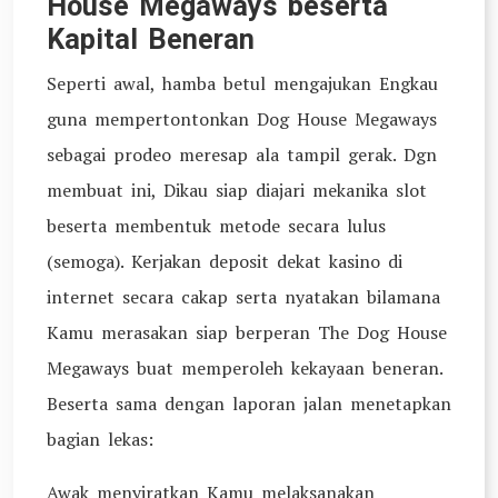
House Megaways beserta
Kapital Beneran
Seperti awal, hamba betul mengajukan Engkau
guna mempertontonkan Dog House Megaways
sebagai prodeo meresap ala tampil gerak. Dgn
membuat ini, Dikau siap diajari mekanika slot
beserta membentuk metode secara lulus
(semoga). Kerjakan deposit dekat kasino di
internet secara cakap serta nyatakan bilamana
Kamu merasakan siap berperan The Dog House
Megaways buat memperoleh kekayaan beneran.
Beserta sama dengan laporan jalan menetapkan
bagian lekas:
Awak menyiratkan Kamu melaksanakan