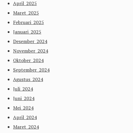
April 2025
Maret 2025
Februari 2025
Januari 2025
Desember 2024
November 2024
Oktober 2024
September 2024
Agustus 2024
Juli 2024
Juni 2024
Mei 2024
April 2024
Maret 2024