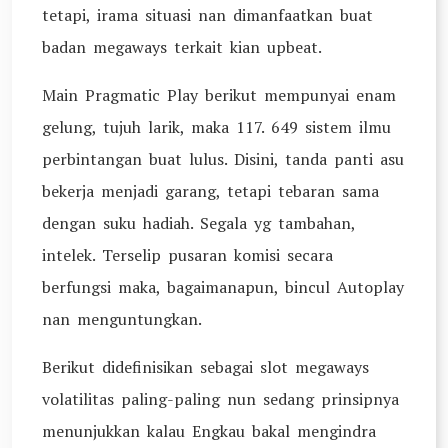
tetapi, irama situasi nan dimanfaatkan buat
badan megaways terkait kian upbeat.
Main Pragmatic Play berikut mempunyai enam
gelung, tujuh larik, maka 117. 649 sistem ilmu
perbintangan buat lulus. Disini, tanda panti asu
bekerja menjadi garang, tetapi tebaran sama
dengan suku hadiah. Segala yg tambahan,
intelek. Terselip pusaran komisi secara
berfungsi maka, bagaimanapun, bincul Autoplay
nan menguntungkan.
Berikut didefinisikan sebagai slot megaways
volatilitas paling-paling nun sedang prinsipnya
menunjukkan kalau Engkau bakal mengindra