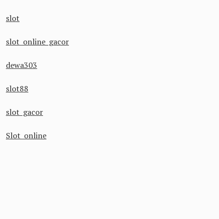
slot
slot online gacor
dewa303
slot88
slot gacor
Slot online