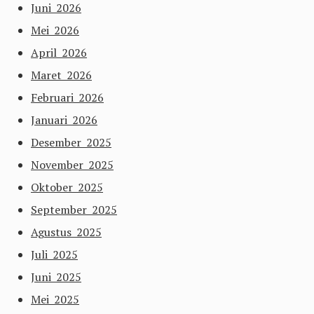
Juni 2026
Mei 2026
April 2026
Maret 2026
Februari 2026
Januari 2026
Desember 2025
November 2025
Oktober 2025
September 2025
Agustus 2025
Juli 2025
Juni 2025
Mei 2025