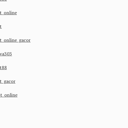
ot online
t
ot online gacor
wa303
ot88
ot gacor
ot online