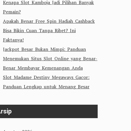
Kenapa Slot Kamboja Jadi Pilihan Banyak
Pemain?
Apakah Benar Free Spin Hadiah Cashback
Bisa Bikin Cuan Tanpa Ribet? Ini
Faktanya!
Jackpot Besar Bukan Mimpi: Panduan
Menemukan Situs Slot Online yang Benar-
Benar Membayar Kemenangan Anda
Slot Madame Destiny Megaways Gacor:
Panduan Lengkap untuk Menang Besar
rsip