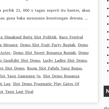
perfek 25, 000 x tagan seperti itu banter, akan
ian guna baka menyusun keuntungan dewasa. …
g Dimaksud Batig Slot Politiek
,
Barn Festival
ya Menang
,
Demo Slot Fruit Party Rupiah
,
Demo
 Aztec
,
Demo Slot Sweet Bonanza Rupiah
,
Demo
so Gunfight Slot Demo
,
Lucky Ladies Slot Demo
,
ys Slot Demo
,
Room Slot Fafafa Yang Bagus
,
Slot Yang Gampang Jp
,
Slot Demo Bonanza
ti Lag
,
Slot Demo Pragmatic Play Gates Of
ot Yang Lagi Viral
sl