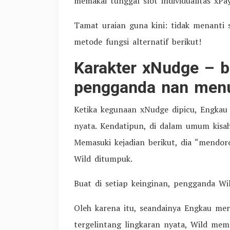
memakai tunggal slot individualitas xPay
Tamat uraian guna kini: tidak menanti s
metode fungsi alternatif berikut!
Karakter xNudge – b
pengganda nan me
Ketika kegunaan xNudge dipicu, Engka
nyata. Kendatipun, di dalam umum kisah
Memasuki kejadian berikut, dia “mendor
Wild ditumpuk.
Buat di setiap keinginan, pengganda W
Oleh karena itu, seandainya Engkau meri
tergelintang lingkaran nyata, Wild me