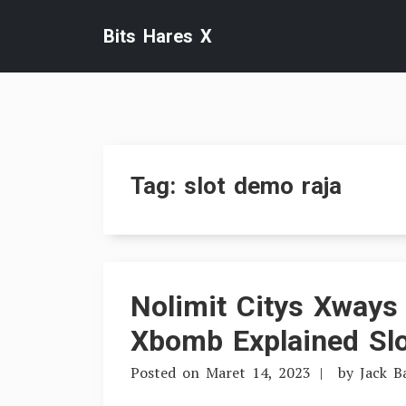
Skip
Bits Hares X
to
content
Tag:
slot demo raja
Nolimit Citys Xway
Xbomb Explained Slo
Posted on
Maret 14, 2023
by
Jack B