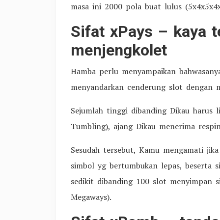
masa ini 2000 pola buat lulus (5x4x5x4
Sifat xPays – kaya 
menjengkolet
Hamba perlu menyampaikan bahwasanya 
menyandarkan cenderung slot dengan m
Sejumlah tinggi dibanding Dikau harus l
Tumbling), ajang Dikau menerima respin
Sesudah tersebut, Kamu mengamati jika
simbol yg bertumbukan lepas, beserta 
sedikit dibanding 100 slot menyimpan si
Megaways).