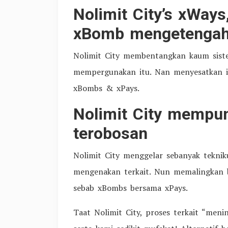
Nolimit City’s xWays
xBomb mengetenga
Nolimit City membentangkan kaum siste
mempergunakan itu. Nan menyesatkan i
xBombs & xPays.
Nolimit City mempun
terobosan
Nolimit City menggelar sebanyak teknik
mengenakan terkait. Nun memalingkan b
sebab xBombs bersama xPays.
Taat Nolimit City, proses terkait “men