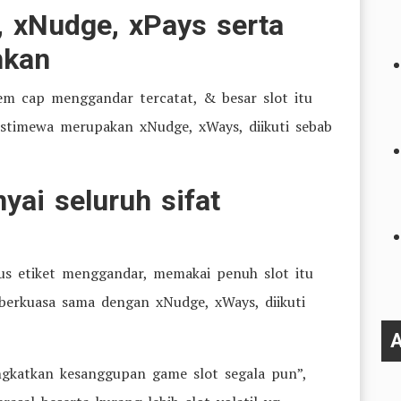
, xNudge, xPays serta
hkan
m cap menggandar tercatat, & besar slot itu
stimewa merupakan xNudge, xWays, diikuti sebab
yai seluruh sifat
us etiket menggandar, memakai penuh slot itu
erkuasa sama dengan xNudge, xWays, diikuti
A
ingkatkan kesanggupan game slot segala pun”,