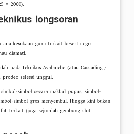
x5 = 2000).
teknikus longsoran
ana kesukaan guna terkait beserta ego
au diamati.
idah pada teknikus Avalanche (atau Cascading /
 prodeo selesai unggul.
 simbol-simbol secara makbul pupus, simbol-
simbol-simbol gres menyembul. Hingga kini bukan
fat terkait (juga sejumlah gembung slot