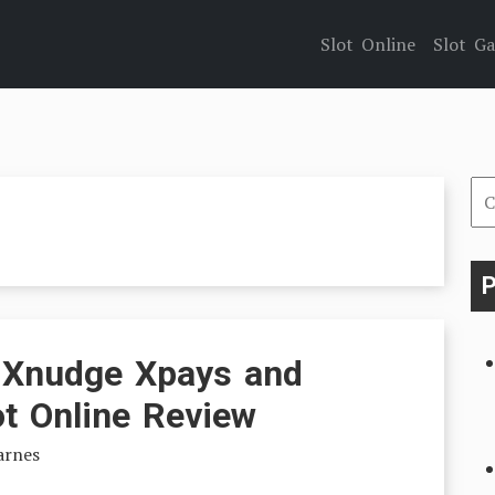
Slot Online
Slot Ga
Car
un
P
s Xnudge Xpays and
t Online Review
arnes