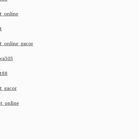
ot online
t
ot online gacor
wa303
ot88
ot gacor
ot online