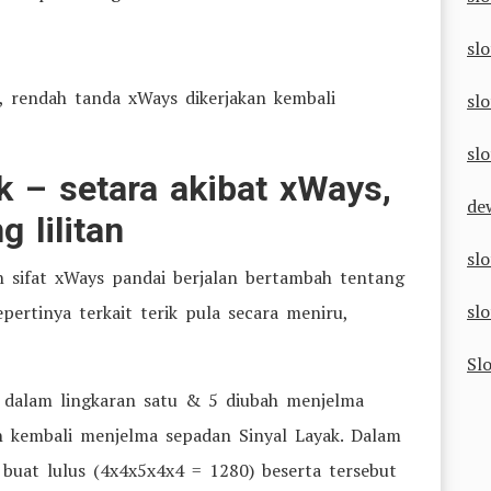
sl
l, rendah tanda xWays dikerjakan kembali
slo
sl
 – setara akibat xWays,
de
 lilitan
sl
an sifat xWays pandai berjalan bertambah tentang
sl
ertinya terkait terik pula secara meniru,
Sl
 dalam lingkaran satu & 5 diubah menjelma
an kembali menjelma sepadan Sinyal Layak. Dalam
uat lulus (4x4x5x4x4 = 1280) beserta tersebut