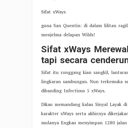
Sifat xWays
guna San Quentin: di dalam lilitan ragi
menjelma delapan Wilds!
Sifat xWays Merewak
tapi secara cenderung
Sifat itu ronggang kian sangkil, lantar
lingkaran sambungan. Nun terkemuka sep
dibanding Infectious 5 xWays.
Dikau memandang kalau Sinyal Layak di
karakter xWays serta akhirnya dikerjak
mulanya Engkau menyimpan 1280 jalan b