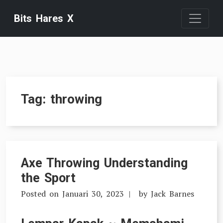
Skip
Bits Hares X
to
content
Tag:
throwing
Axe Throwing Understanding
the Sport
Posted on
Januari 30, 2023
by
Jack Barnes