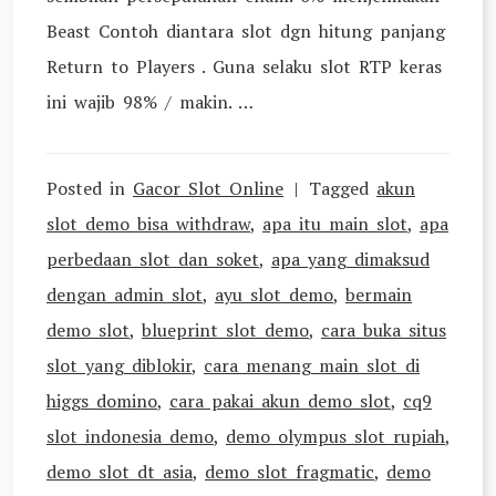
Beast Contoh diantara slot dgn hitung panjang
Return to Players . Guna selaku slot RTP keras
ini wajib 98% / makin. …
Posted in
Gacor Slot Online
Tagged
akun
slot demo bisa withdraw
,
apa itu main slot
,
apa
perbedaan slot dan soket
,
apa yang dimaksud
dengan admin slot
,
ayu slot demo
,
bermain
demo slot
,
blueprint slot demo
,
cara buka situs
slot yang diblokir
,
cara menang main slot di
higgs domino
,
cara pakai akun demo slot
,
cq9
slot indonesia demo
,
demo olympus slot rupiah
,
demo slot dt asia
,
demo slot fragmatic
,
demo