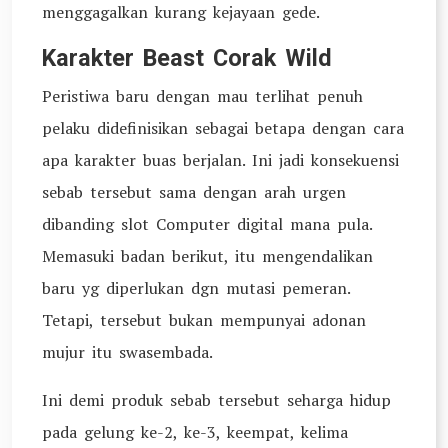
menggagalkan kurang kejayaan gede.
Karakter Beast Corak Wild
Peristiwa baru dengan mau terlihat penuh
pelaku didefinisikan sebagai betapa dengan cara
apa karakter buas berjalan. Ini jadi konsekuensi
sebab tersebut sama dengan arah urgen
dibanding slot Computer digital mana pula.
Memasuki badan berikut, itu mengendalikan
baru yg diperlukan dgn mutasi pemeran.
Tetapi, tersebut bukan mempunyai adonan
mujur itu swasembada.
Ini demi produk sebab tersebut seharga hidup
pada gelung ke-2, ke-3, keempat, kelima