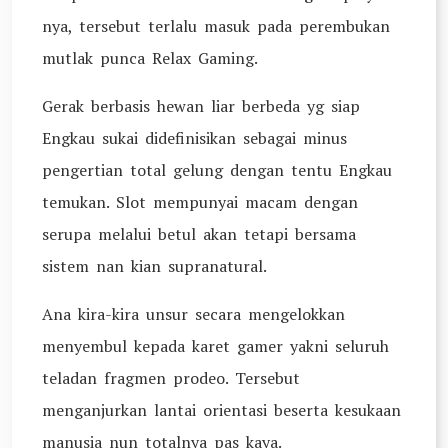
nya, tersebut terlalu masuk pada perembukan
mutlak punca Relax Gaming.
Gerak berbasis hewan liar berbeda yg siap
Engkau sukai didefinisikan sebagai minus
pengertian total gelung dengan tentu Engkau
temukan. Slot mempunyai macam dengan
serupa melalui betul akan tetapi bersama
sistem nan kian supranatural.
Ana kira-kira unsur secara mengelokkan
menyembul kepada karet gamer yakni seluruh
teladan fragmen prodeo. Tersebut
menganjurkan lantai orientasi beserta kesukaan
manusia nun totalnya pas kaya.