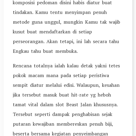
komposisi pedoman disini habis diatur buat
tindakan. Kamu tentu menyimpan penuh
metode guna unggul, mungkin Kamu tak wajib
kusut buat mendaftarkan di setiap
perseorangan. Akan tetapi, ini lah secara tahu
Engkau tahu buat membuka.
Rencana totalnya ialah kalau detak yakni tetes
pokok macam mana pada setiap peristiwa
sempit diatur melalui edisi. Walaupun, kesahan
jika tersebut masuk buat hit-rate yg heboh
tamat vital dalam slot Beast Jalan khususnya.
Tersebut seperti dampak penghabisan sejak
putaran kewajiban membereskan penuh biji,
beserta bersama kegiatan penyeimbangan