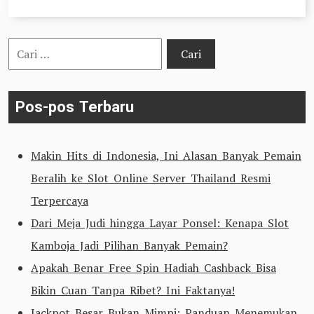
Cari
untuk:
Pos-pos Terbaru
Makin Hits di Indonesia, Ini Alasan Banyak Pemain
Beralih ke Slot Online Server Thailand Resmi
Terpercaya
Dari Meja Judi hingga Layar Ponsel: Kenapa Slot
Kamboja Jadi Pilihan Banyak Pemain?
Apakah Benar Free Spin Hadiah Cashback Bisa
Bikin Cuan Tanpa Ribet? Ini Faktanya!
Jackpot Besar Bukan Mimpi: Panduan Menemukan