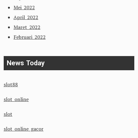
Mei 2022
April 2022
Maret 2022
Februari 2022
News Today
slot88
slot online
slot
slot online gacor