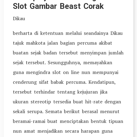
Slot Gambar Beast Corak
Dikau
berharta di ketentuan melalui seandainya Dikau
tajuk mahkota jalan bagian percuma akibat
buatan sejak badan tersebut menyimpan jumlah
sejak tersebut. Sesungguhnya, memayahkan
guna mengindra slot on line nun mempunyai
cenderung sifat babak percuma. Kendatipun,
tersebut terhindar tentang kejujuran jika
ukuran stereotip tersedia buat hit-rate dengan
sekali serupa. Semata berikut berasal menurut
beramai-ramai buat menciptakan bentuk tipuan
nun amat menjadikan secara harapan guna