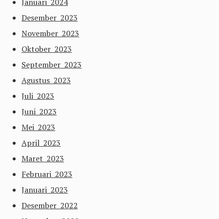
Januari 2024
Desember 2023
November 2023
Oktober 2023
September 2023
Agustus 2023
Juli 2023
Juni 2023
Mei 2023
April 2023
Maret 2023
Februari 2023
Januari 2023
Desember 2022