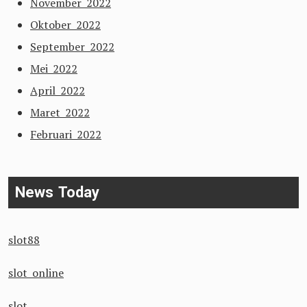
November 2022
Oktober 2022
September 2022
Mei 2022
April 2022
Maret 2022
Februari 2022
News Today
slot88
slot online
slot