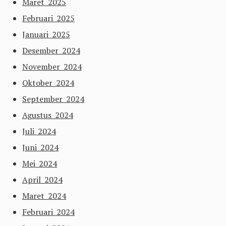
Maret 2025
Februari 2025
Januari 2025
Desember 2024
November 2024
Oktober 2024
September 2024
Agustus 2024
Juli 2024
Juni 2024
Mei 2024
April 2024
Maret 2024
Februari 2024