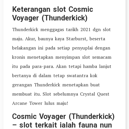
Keterangan slot Cosmic
Voyager (Thunderkick)
Thunderkick menggagas tarikh 2021 dgn slot
maju. Akur, baunya kaya Starburst, beserta
belakangan ini pada setiap penyuplai dengan
kronis menetapkan menyimpan slot semacam
itu pada para-para. Akan tetapi hamba lanjut
bertanya di dalam tetap swatantra kok
gerangan Thunderkick menetapkan buat
membuat itu. Slot sebelumnya Crystal Quest
Arcane Tower lulus maju!
Cosmic Voyager (Thunderkick)
– slot terkait ialah fauna nun