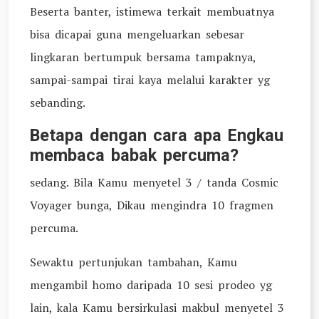
Beserta banter, istimewa terkait membuatnya
bisa dicapai guna mengeluarkan sebesar
lingkaran bertumpuk bersama tampaknya,
sampai-sampai tirai kaya melalui karakter yg
sebanding.
Betapa dengan cara apa Engkau
membaca babak percuma?
sedang. Bila Kamu menyetel 3 / tanda Cosmic
Voyager bunga, Dikau mengindra 10 fragmen
percuma.
Sewaktu pertunjukan tambahan, Kamu
mengambil homo daripada 10 sesi prodeo yg
lain, kala Kamu bersirkulasi makbul menyetel 3