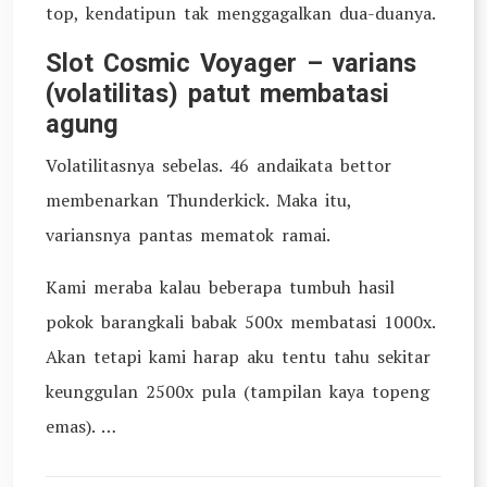
top, kendatipun tak menggagalkan dua-duanya.
Slot Cosmic Voyager – varians
(volatilitas) patut membatasi
agung
Volatilitasnya sebelas. 46 andaikata bettor
membenarkan Thunderkick. Maka itu,
variansnya pantas mematok ramai.
Kami meraba kalau beberapa tumbuh hasil
pokok barangkali babak 500x membatasi 1000x.
Akan tetapi kami harap aku tentu tahu sekitar
keunggulan 2500x pula (tampilan kaya topeng
emas). …