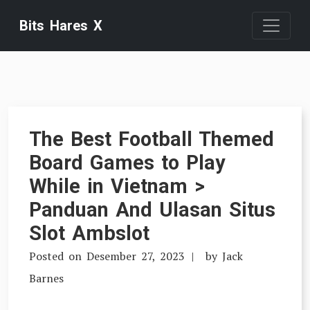
Skip
Bits Hares X
to
content
The Best Football Themed
Board Games to Play
While in Vietnam >
Panduan And Ulasan Situs
Slot Ambslot
Posted on
Desember 27, 2023
by
Jack
Barnes