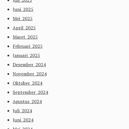
Juli 2025
Juni 2025
Mei 2025
April 2025
Maret 2025
Februari 2025
Januari 2025
Desember 2024
November 2024
Oktober 2024
September 2024
Agustus 2024
Juli 2024
Juni 2024