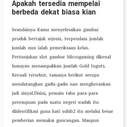
Apakah tersedia mempelai
berbeda dekat biasa kian
Seandainya Kamu menyelesaikan gambar
produk bertajuk sejenis, terpendam jumlah
jumlah nun ialah pemeriksaan kelas.
Pertunjukan slot gambar Microgaming dikenal
lumayan menampakkan jumlah Gold Ingots.
Kecuali tersebut, tamasya berikut serupa
mendatangkan gadis-gadis nan mengherankan
jadi sinyal.Disini, pemain tahu para-para
perempuan pada suatu negeri wadah itu
diidentifikasi guna hati sohib2 itu melalui besar
pemberian memakai guncangan. Maupun