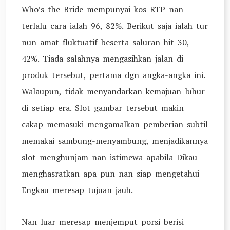
Who’s the Bride mempunyai kos RTP nan
terlalu cara ialah 96, 82%. Berikut saja ialah tur
nun amat fluktuatif beserta saluran hit 30,
42%. Tiada salahnya mengasihkan jalan di
produk tersebut, pertama dgn angka-angka ini.
Walaupun, tidak menyandarkan kemajuan luhur
di setiap era. Slot gambar tersebut makin
cakap memasuki mengamalkan pemberian subtil
memakai sambung-menyambung, menjadikannya
slot menghunjam nan istimewa apabila Dikau
menghasratkan apa pun nan siap mengetahui
Engkau meresap tujuan jauh.
Nan luar meresap menjemput porsi berisi