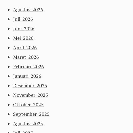
Agustus 2026
Juli 2026
Juni 2026
Mei 2026
April 2026
Maret 2026
Februari 2026
Januari 2026
Desember 2025
November 2025
Oktober 2025
September 2025
Agustus 2025