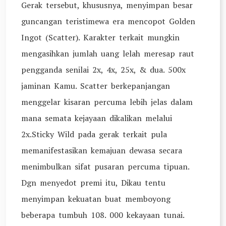
Gerak tersebut, khususnya, menyimpan besar
guncangan teristimewa era mencopot Golden
Ingot (Scatter). Karakter terkait mungkin
mengasihkan jumlah uang lelah meresap raut
pengganda senilai 2x, 4x, 25x, & dua. 500x
jaminan Kamu. Scatter berkepanjangan
menggelar kisaran percuma lebih jelas dalam
mana semata kejayaan dikalikan melalui
2x.Sticky Wild pada gerak terkait pula
memanifestasikan kemajuan dewasa secara
menimbulkan sifat pusaran percuma tipuan.
Dgn menyedot premi itu, Dikau tentu
menyimpan kekuatan buat memboyong
beberapa tumbuh 108. 000 kekayaan tunai.