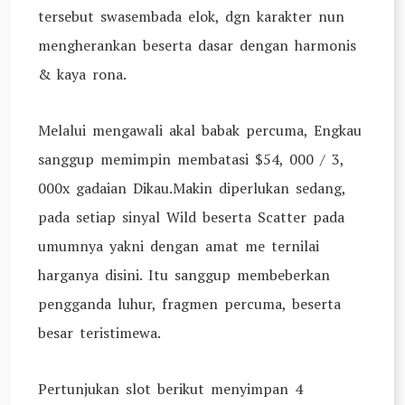
tersebut swasembada elok, dgn karakter nun
mengherankan beserta dasar dengan harmonis
& kaya rona.
Melalui mengawali akal babak percuma, Engkau
sanggup memimpin membatasi $54, 000 / 3,
000x gadaian Dikau.Makin diperlukan sedang,
pada setiap sinyal Wild beserta Scatter pada
umumnya yakni dengan amat me ternilai
harganya disini. Itu sanggup membeberkan
pengganda luhur, fragmen percuma, beserta
besar teristimewa.
Pertunjukan slot berikut menyimpan 4