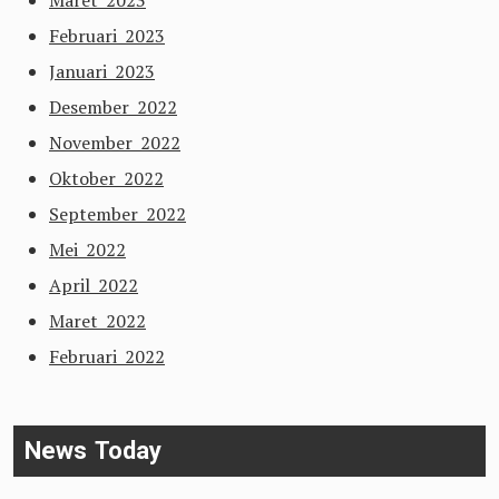
Maret 2023
Februari 2023
Januari 2023
Desember 2022
November 2022
Oktober 2022
September 2022
Mei 2022
April 2022
Maret 2022
Februari 2022
News Today