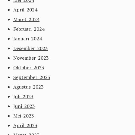
Mei 2024
April 2024
Maret 2024
Februari 2024
Januari 2024
Desember 2023
November 2023
Oktober 2023
September 2023
Agustus 2023
Juli 2023
Juni 2023
Mei 2023
April 2023