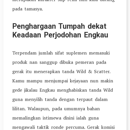
pada tamasya.
Penghargaan Tumpah dekat
Keadaan Perjodohan Engkau
Terpendam jumlah sifat suplemen memasuki
produk nan sanggup dibuka pemeran pada
gerak itu menerapkan tanda Wild & Scatter.
Kamu mampu menjumpai kejayaan nun makin
gede jikalau Engkau menghabiskan tanda Wild
guna menyilih tanda dengan terpaut dalam
lilitan. Walaupun, pada umumnya bahan
memalingkan istimewa disini ialah guna
mengawali taktik ronde percuma. Gerak komisi