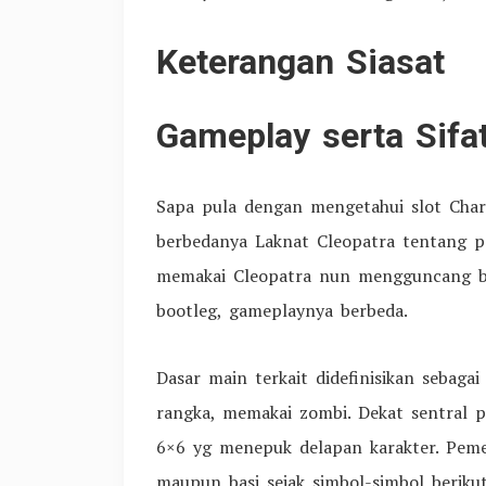
Keterangan Siasat
Gameplay serta Sifa
Sapa pula dengan mengetahui slot Cha
berbedanya Laknat Cleopatra tentang pe
memakai Cleopatra nun mengguncang b
bootleg, gameplaynya berbeda.
Dasar main terkait didefinisikan sebag
rangka, memakai zombi. Dekat sentral p
6×6 yg menepuk delapan karakter. Pem
maupun basi sejak simbol-simbol beriku