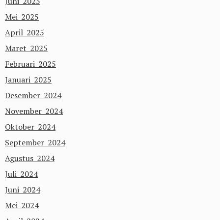
Juni 2025
Mei 2025
April 2025
Maret 2025
Februari 2025
Januari 2025
Desember 2024
November 2024
Oktober 2024
September 2024
Agustus 2024
Juli 2024
Juni 2024
Mei 2024