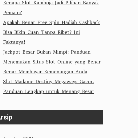
Kenapa Slot Kamboja Jadi Pilihan Banyak
Pemain?
Apakah Benar Free Spin Hadiah Cashback
Bisa Bikin Cuan Tanpa Ribet? Ini
Faktanya!
Jackpot Besar Bukan Mimpi: Panduan
Menemukan Situs Slot Online yang Benar-
Benar Membayar Kemenangan Anda
Slot Madame Destiny Megaways Gacor:
Panduan Lengkap untuk Menang Besar
rsip