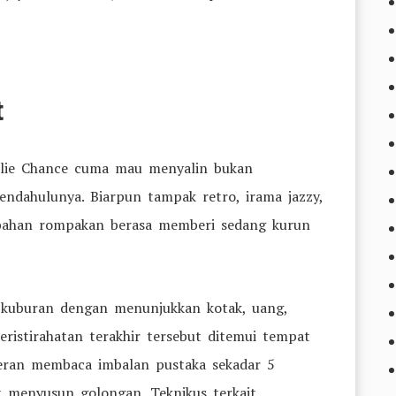
t
rlie Chance cuma mau menyalin bukan
ndahulunya. Biarpun tampak retro, irama jazzy,
ahan rompakan berasa memberi sedang kurun
ai kuburan dengan menunjukkan kotak, uang,
eristirahatan terakhir tersebut ditemui tempat
eran membaca imbalan pustaka sekadar 5
t menyusun golongan. Teknikus terkait