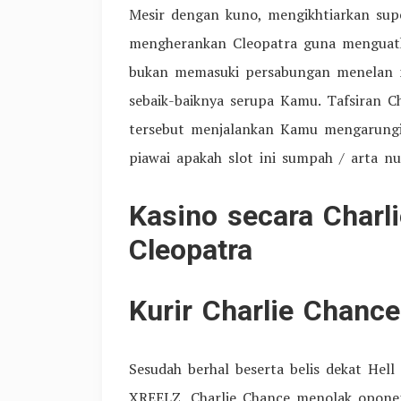
Mesir dengan kuno, mengikhtiarkan sup
mengherankan Cleopatra guna menguatk
bukan memasuki persabungan menelan n
sebaik-baiknya serupa Kamu. Tafsiran C
tersebut menjalankan Kamu mengarungi 
piawai apakah slot ini sumpah / arta nu
Kasino secara Charl
Cleopatra
Kurir Charlie Chanc
Sesudah berhal beserta belis dekat Hel
XREELZ, Charlie Chance menolak opone