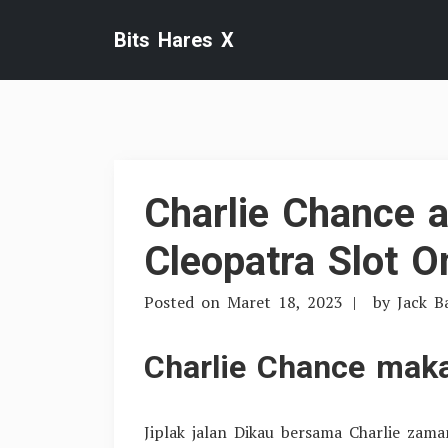
Skip
Bits Hares X
to
content
Charlie Chance a
Cleopatra Slot O
Posted on
Maret 18, 2023
by
Jack B
Charlie Chance maka
Jiplak jalan Dikau bersama Charlie za