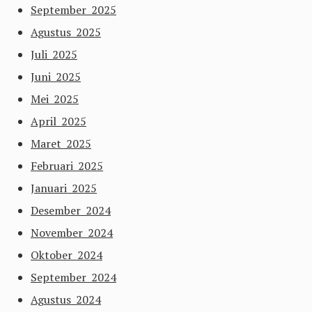
September 2025
Agustus 2025
Juli 2025
Juni 2025
Mei 2025
April 2025
Maret 2025
Februari 2025
Januari 2025
Desember 2024
November 2024
Oktober 2024
September 2024
Agustus 2024