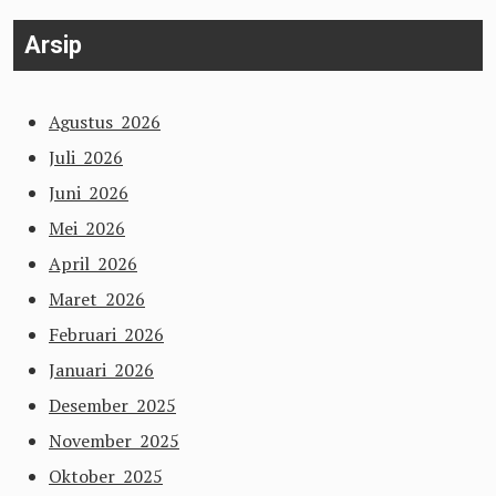
Arsip
Agustus 2026
Juli 2026
Juni 2026
Mei 2026
April 2026
Maret 2026
Februari 2026
Januari 2026
Desember 2025
November 2025
Oktober 2025