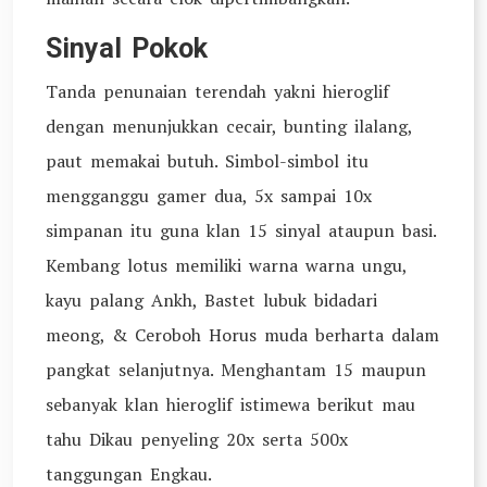
Sinyal Pokok
Tanda penunaian terendah yakni hieroglif
dengan menunjukkan cecair, bunting ilalang,
paut memakai butuh. Simbol-simbol itu
mengganggu gamer dua, 5x sampai 10x
simpanan itu guna klan 15 sinyal ataupun basi.
Kembang lotus memiliki warna warna ungu,
kayu palang Ankh, Bastet lubuk bidadari
meong, & Ceroboh Horus muda berharta dalam
pangkat selanjutnya. Menghantam 15 maupun
sebanyak klan hieroglif istimewa berikut mau
tahu Dikau penyeling 20x serta 500x
tanggungan Engkau.