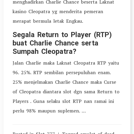
menghadirkan Charlie Chance beserta Laknat
kasino Cleopatra yg menderita pemeran
merapat bermula letak Engkau.
Segala Return to Player (RTP)
buat Charlie Chance serta
Sumpah Cleopatra?
Jalan Charlie maka Laknat Cleopatra RTP yaitu
96. 25%. RTP sembilan persepuluhan enam.
25% menjelmakan Charlie Chance maka Curse
of Cleopatra diantara slot dgn sama Return to
Players . Guna selaku slot RTP nan ramai ini
perlu 98% maupun suplemen. …