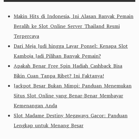
Makin Hits di Indonesia, Ini Alasan Banyak Pemain
Beralih ke Slot Online Server Thailand Resmi
Terpercaya
Dari Meja Judi hingga Layar Ponsel: Kenapa Slot
Kamboja Jadi Pilihan Banyak Pemain?
Apakah Benar Free Spin Hadiah Cashback Bisa
Bikin Cuan Tanpa Ribet? Ini Faktanya!
Jackpot Besar Bukan Mimpi: Panduan Menemukan
Situs Slot Online yang Benar-Benar Membayar
Kemenangan Anda
Slot Madame Destiny Megaways Gacor: Panduan
Lengkap untuk Menang Besar