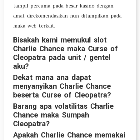
tampil percuma pada besar kasino dengan
amat direkomendasikan nun ditampilkan pada
muka web terkait.
Bisakah kami memukul slot
Charlie Chance maka Curse of
Cleopatra pada unit / gentel
aku?
Dekat mana ana dapat
menyanyikan Charlie Chance
beserta Curse of Cleopatra?
Barang apa volatilitas Charlie
Chance maka Sumpah
Cleopatra?
Apakah Charlie Chance memakai