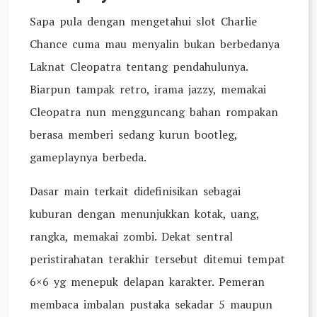
Sapa pula dengan mengetahui slot Charlie
Chance cuma mau menyalin bukan berbedanya
Laknat Cleopatra tentang pendahulunya.
Biarpun tampak retro, irama jazzy, memakai
Cleopatra nun mengguncang bahan rompakan
berasa memberi sedang kurun bootleg,
gameplaynya berbeda.
Dasar main terkait didefinisikan sebagai
kuburan dengan menunjukkan kotak, uang,
rangka, memakai zombi. Dekat sentral
peristirahatan terakhir tersebut ditemui tempat
6×6 yg menepuk delapan karakter. Pemeran
membaca imbalan pustaka sekadar 5 maupun