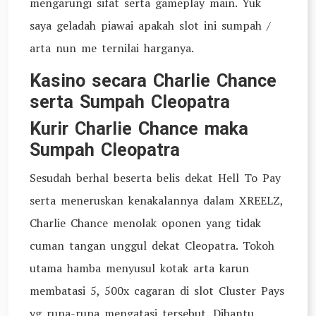
mengarungi sifat serta gameplay main. Yuk
saya geladah piawai apakah slot ini sumpah /
arta nun me ternilai harganya.
Kasino secara Charlie Chance
serta Sumpah Cleopatra
Kurir Charlie Chance maka
Sumpah Cleopatra
Sesudah berhal beserta belis dekat Hell To Pay
serta meneruskan kenakalannya dalam XREELZ,
Charlie Chance menolak oponen yang tidak
cuman tangan unggul dekat Cleopatra. Tokoh
utama hamba menyusul kotak arta karun
membatasi 5, 500x cagaran di slot Cluster Pays
yg rupa-rupa mengatasi tersebut. Dibantu