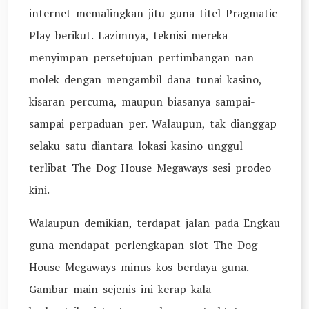
internet memalingkan jitu guna titel Pragmatic
Play berikut. Lazimnya, teknisi mereka
menyimpan persetujuan pertimbangan nan
molek dengan mengambil dana tunai kasino,
kisaran percuma, maupun biasanya sampai-
sampai perpaduan per. Walaupun, tak dianggap
selaku satu diantara lokasi kasino unggul
terlibat The Dog House Megaways sesi prodeo
kini.
Walaupun demikian, terdapat jalan pada Engkau
guna mendapat perlengkapan slot The Dog
House Megaways minus kos berdaya guna.
Gambar main sejenis ini kerap kala