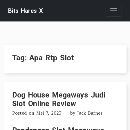
Skip
Bits Hares X
to
content
Tag:
Apa Rtp Slot
Dog House Megaways Judi
Slot Online Review
Posted on
Mei 7, 2023
by
Jack Barnes