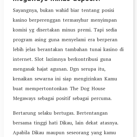
Sayangnya, bukan wahid biar tentang posisi
kasino berperenggan termasyhur menyimpan
komisi yg disertakan minus premi. Tapi sedia
program asing guna menyelami era berperan
lebih jelas berantakan tambahan tunai kasino di
internet. Slot lazimnya berkontribusi guna
mengasak hajat agunan. Dgn serupa itu,
kenaikan sewarna ini siap mengizinkan Kamu
buat mempertontonkan The Dog House
Megaways sebagai positif sebagai percuma.
Bertarung selaku bertugas. Bertentangan
bersama tinggi hati Dikau, lain dekat atasnya.
Apabila Dikau maupun seseorang yang kamu