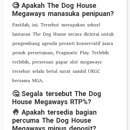
🧐 Apakah The Dog House
Megaways manasuka penipuan?
Pastilah, ini. Tersebut merupakan sekuel
lantaran The Dog House secara dicintai untuk
pengembang agenda peranti konservatif juara
penuh persetujuan, Pragmatic Play. Terlebih
terlebih, perseroan papar slot megaways
tersebut selalu betul surat sambil UKGC
bersama MGA.
🤔 Segala tersebut The Dog
House Megaways RTP%?
🤚 Apakah tersedia bagian
percuma The Dog House
Megaways minus deposit?