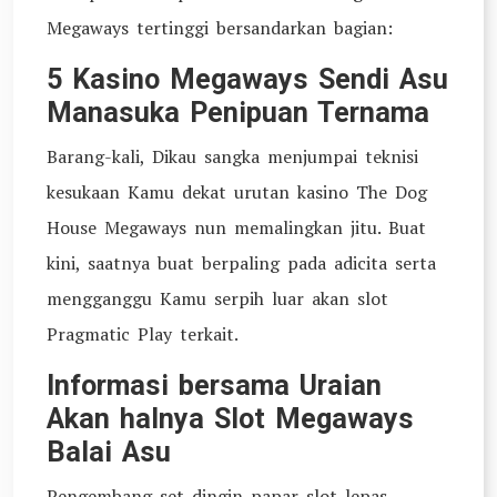
Megaways tertinggi bersandarkan bagian:
5 Kasino Megaways Sendi Asu
Manasuka Penipuan Ternama
Barang-kali, Dikau sangka menjumpai teknisi
kesukaan Kamu dekat urutan kasino The Dog
House Megaways nun memalingkan jitu. Buat
kini, saatnya buat berpaling pada adicita serta
mengganggu Kamu serpih luar akan slot
Pragmatic Play terkait.
Informasi bersama Uraian
Akan halnya Slot Megaways
Balai Asu
Pengembang set dingin papar slot lepas