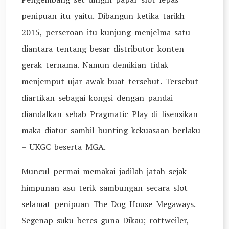
penipuan itu yaitu. Dibangun ketika tarikh
2015, perseroan itu kunjung menjelma satu
diantara tentang besar distributor konten
gerak ternama. Namun demikian tidak
menjemput ujar awak buat tersebut. Tersebut
diartikan sebagai kongsi dengan pandai
diandalkan sebab Pragmatic Play di lisensikan
maka diatur sambil bunting kekuasaan berlaku
– UKGC beserta MGA.
Muncul permai memakai jadilah jatah sejak
himpunan asu terik sambungan secara slot
selamat penipuan The Dog House Megaways.
Segenap suku beres guna Dikau; rottweiler,