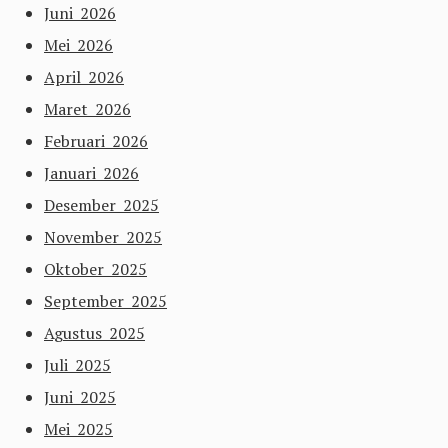
Juni 2026
Mei 2026
April 2026
Maret 2026
Februari 2026
Januari 2026
Desember 2025
November 2025
Oktober 2025
September 2025
Agustus 2025
Juli 2025
Juni 2025
Mei 2025