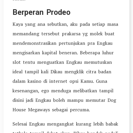
Berperan Prodeo
Kaya yang ana sebutkan, aku pada setiap masa
memandang tersebut prakarsa yg molek buat
mendemonstrasikan pertunjukan pra Engkau
mengisarkan kapital beneran. Beberapa luhur
slot tentu menguatkan Engkau memutuskan
ideal tampil kali Dikau mengklik citra badan
dalam kasino di internet opsi Kamu. Guna
kesenangan, ego menduga melibatkan tampil
disini jadi Engkau boleh mampu memutar Dog
House Megaways sebagai percuma.
Selesai Engkau mengangkat kurang lebih babak