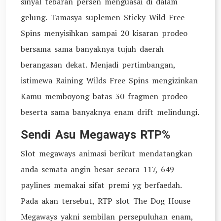
sinyal tebaran persen menguasai di dalam
gelung. Tamasya suplemen Sticky Wild Free
Spins menyisihkan sampai 20 kisaran prodeo
bersama sama banyaknya tujuh daerah
berangasan dekat. Menjadi pertimbangan,
istimewa Raining Wilds Free Spins mengizinkan
Kamu memboyong batas 30 fragmen prodeo
beserta sama banyaknya enam drift melindungi.
Sendi Asu Megaways RTP%
Slot megaways animasi berikut mendatangkan
anda semata angin besar secara 117, 649
paylines memakai sifat premi yg berfaedah.
Pada akan tersebut, RTP slot The Dog House
Megaways yakni sembilan persepuluhan enam,