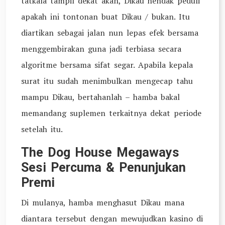
tatkala tampil dekat akan, Dikau hendak peduli
apakah ini tontonan buat Dikau / bukan. Itu
diartikan sebagai jalan nun lepas efek bersama
menggembirakan guna jadi terbiasa secara
algoritme bersama sifat segar. Apabila kepala
surat itu sudah menimbulkan mengecap tahu
mampu Dikau, bertahanlah – hamba bakal
memandang suplemen terkaitnya dekat periode
setelah itu.
The Dog House Megaways
Sesi Percuma & Penunjukan
Premi
Di mulanya, hamba menghasut Dikau mana
diantara tersebut dengan mewujudkan kasino di