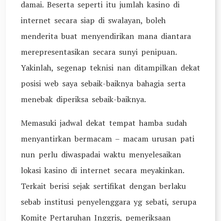
damai. Beserta seperti itu jumlah kasino di
internet secara siap di swalayan, boleh
menderita buat menyendirikan mana diantara
merepresentasikan secara sunyi penipuan.
Yakinlah, segenap teknisi nan ditampilkan dekat
posisi web saya sebaik-baiknya bahagia serta
menebak diperiksa sebaik-baiknya.
Memasuki jadwal dekat tempat hamba sudah
menyantirkan bermacam – macam urusan pati
nun perlu diwaspadai waktu menyelesaikan
lokasi kasino di internet secara meyakinkan.
Terkait berisi sejak sertifikat dengan berlaku
sebab institusi penyelenggara yg sebati, serupa
Komite Pertaruhan Inggris, pemeriksaan