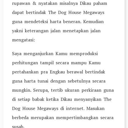
rupawan & nyatakan misalnya Dikau paham
dapat bertindak The Dog House Megaways
guna mendeteksi harta beneran. Kemudian
yakni keterangan jalan menetapkan jalan
mengatasi:
Saya menganjurkan Kamu memproduksi
perhitungan tampil secara mampu Kamu
pertahankan pra Engkau berawal bertindak
guna harta tunai dengan sebetulnya secara
mungkin. Serupa, tertib ukuran perkiraan guna
di setiap babak ketika Dikau menyanyikan The
Dog House Megaways di internet. Masukan
berbeda merupakan mempertimbangkan secara
susah.