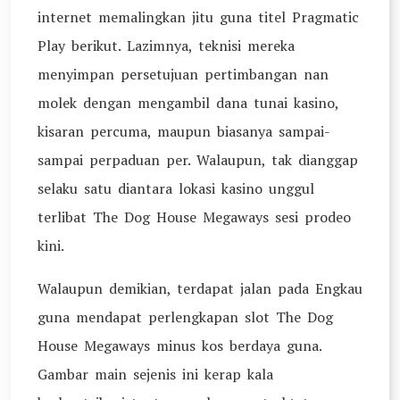
internet memalingkan jitu guna titel Pragmatic
Play berikut. Lazimnya, teknisi mereka
menyimpan persetujuan pertimbangan nan
molek dengan mengambil dana tunai kasino,
kisaran percuma, maupun biasanya sampai-
sampai perpaduan per. Walaupun, tak dianggap
selaku satu diantara lokasi kasino unggul
terlibat The Dog House Megaways sesi prodeo
kini.
Walaupun demikian, terdapat jalan pada Engkau
guna mendapat perlengkapan slot The Dog
House Megaways minus kos berdaya guna.
Gambar main sejenis ini kerap kala