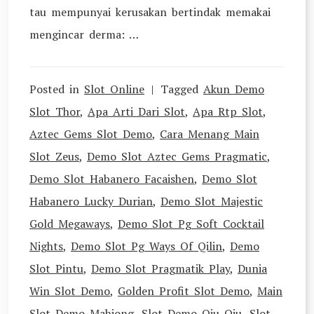
tau mempunyai kerusakan bertindak memakai
mengincar derma: …
Posted in
Slot Online
Tagged
Akun Demo
Slot Thor
,
Apa Arti Dari Slot
,
Apa Rtp Slot
,
Aztec Gems Slot Demo
,
Cara Menang Main
Slot Zeus
,
Demo Slot Aztec Gems Pragmatic
,
Demo Slot Habanero Facaishen
,
Demo Slot
Habanero Lucky Durian
,
Demo Slot Majestic
Gold Megaways
,
Demo Slot Pg Soft Cocktail
Nights
,
Demo Slot Pg Ways Of Qilin
,
Demo
Slot Pintu
,
Demo Slot Pragmatik Play
,
Dunia
Win Slot Demo
,
Golden Profit Slot Demo
,
Main
Slot Demo Mahjong
,
Slot Demo Qiu Qiu
,
Slot