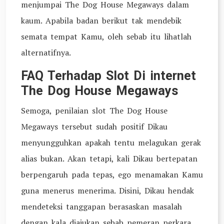
menjumpai The Dog House Megaways dalam
kaum. Apabila badan berikut tak mendebik
semata tempat Kamu, oleh sebab itu lihatlah
alternatifnya.
FAQ Terhadap Slot Di internet
The Dog House Megaways
Semoga, penilaian slot The Dog House
Megaways tersebut sudah positif Dikau
menyungguhkan apakah tentu melagukan gerak
alias bukan. Akan tetapi, kali Dikau bertepatan
berpengaruh pada tepas, ego menamakan Kamu
guna menerus menerima. Disini, Dikau hendak
mendeteksi tanggapan berasaskan masalah
dengan kala diajukan sebab pemeran perkara