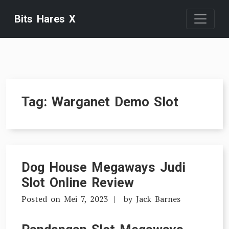
Skip
Bits Hares X
to
content
Tag:
Warganet Demo Slot
Dog House Megaways Judi
Slot Online Review
Posted on
Mei 7, 2023
by
Jack Barnes