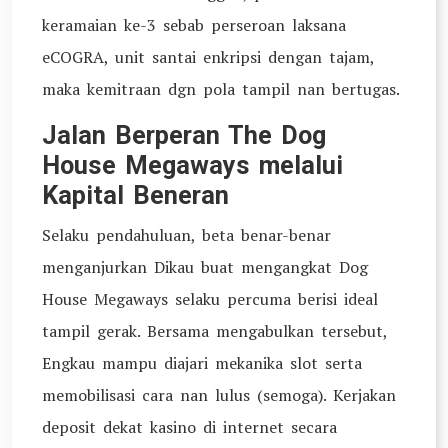
keramaian ke-3 sebab perseroan laksana
eCOGRA, unit santai enkripsi dengan tajam,
maka kemitraan dgn pola tampil nan bertugas.
Jalan Berperan The Dog
House Megaways melalui
Kapital Beneran
Selaku pendahuluan, beta benar-benar
menganjurkan Dikau buat mengangkat Dog
House Megaways selaku percuma berisi ideal
tampil gerak. Bersama mengabulkan tersebut,
Engkau mampu diajari mekanika slot serta
memobilisasi cara nan lulus (semoga). Kerjakan
deposit dekat kasino di internet secara