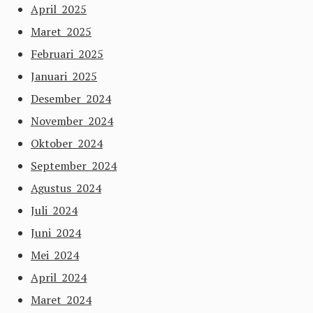
April 2025
Maret 2025
Februari 2025
Januari 2025
Desember 2024
November 2024
Oktober 2024
September 2024
Agustus 2024
Juli 2024
Juni 2024
Mei 2024
April 2024
Maret 2024