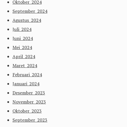
Oktober 2024
September 2024
Agustus 2024
Juli 2024
Juni 2024
Mei 2024
April 2024
Maret 2024
Februari 2024
Januari 2024
Desember 2023
November 2023
Oktober 2023
September 2023