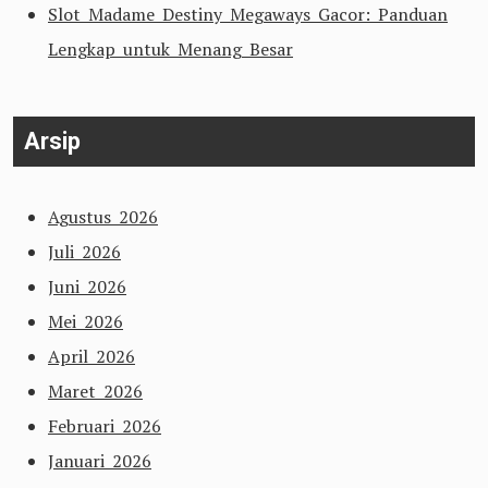
Slot Madame Destiny Megaways Gacor: Panduan
Lengkap untuk Menang Besar
Arsip
Agustus 2026
Juli 2026
Juni 2026
Mei 2026
April 2026
Maret 2026
Februari 2026
Januari 2026