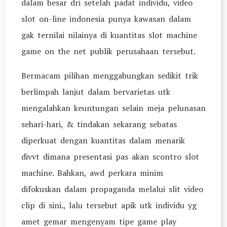
dalam besar dri setelah padat individu, video
slot on-line indonesia punya kawasan dalam
gak ternilai nilainya di kuantitas slot machine
game on the net publik perusahaan tersebut.
Bermacam pilihan menggabungkan sedikit trik
berlimpah lanjut dalam bervarietas utk
mengalahkan keuntungan selain meja pelunasan
sehari-hari, & tindakan sekarang sebatas
diperkuat dengan kuantitas dalam menarik
divvt dimana presentasi pas akan scontro slot
machine. Bahkan, awd perkara minim
difokuskan dalam propaganda melalui slit video
clip di sini., lalu tersebut apik utk individu yg
amet gemar mengenyam tipe game play