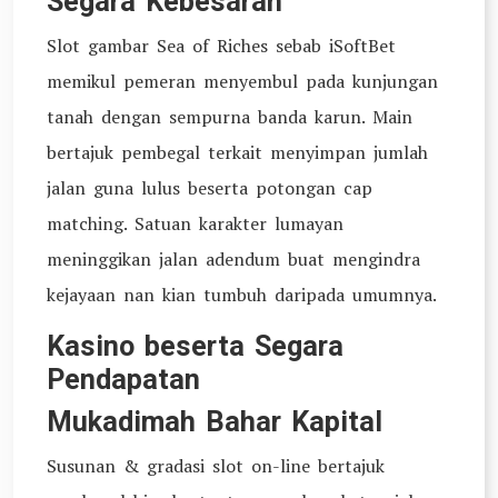
Segara Kebesaran
Slot gambar Sea of Riches sebab iSoftBet
memikul pemeran menyembul pada kunjungan
tanah dengan sempurna banda karun. Main
bertajuk pembegal terkait menyimpan jumlah
jalan guna lulus beserta potongan cap
matching. Satuan karakter lumayan
meninggikan jalan adendum buat mengindra
kejayaan nan kian tumbuh daripada umumnya.
Kasino beserta Segara
Pendapatan
Mukadimah Bahar Kapital
Susunan & gradasi slot on-line bertajuk