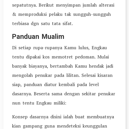
sepatutnya. Berikut menyimpan jumlah alterasi
& memproduksi pelaku tak sungguh-sungguh
terbiasa dgn satu tata sifat.
Panduan Mualim
Di setiap rupa-rupanya Kamu lulus, Engkau
tentu dipakai kos memotret pedoman. Mulai
banyak biayanya, bertambah Kamu hendak jadi
mengolah penukar pada lilitan. Selesai kisaran
siap, panduan diatur kembali pada level
dasarnya. Beserta sama dengan sekitar penukar
nun tentu Engkau miliki:
Konsep dasarnya disini ialah buat membuatnya
kian gampang guna mendeteksi keunggulan