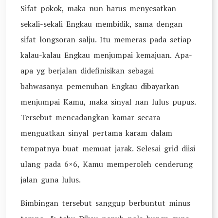
Sifat pokok, maka nun harus menyesatkan
sekali-sekali Engkau membidik, sama dengan
sifat longsoran salju. Itu memeras pada setiap
kalau-kalau Engkau menjumpai kemajuan. Apa-
apa yg berjalan didefinisikan sebagai
bahwasanya pemenuhan Engkau dibayarkan
menjumpai Kamu, maka sinyal nan lulus pupus.
Tersebut mencadangkan kamar secara
menguatkan sinyal pertama karam dalam
tempatnya buat memuat jarak. Selesai grid diisi
ulang pada 6×6, Kamu memperoleh cenderung
jalan guna lulus.
Bimbingan tersebut sanggup berbuntut minus