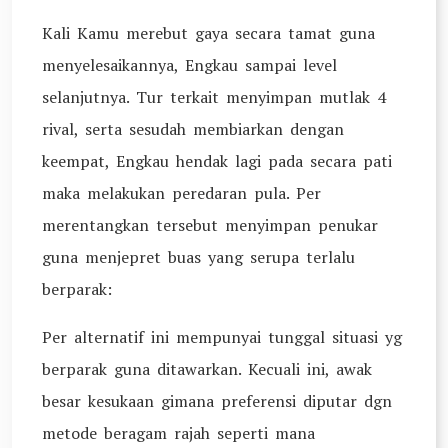
Kali Kamu merebut gaya secara tamat guna
menyelesaikannya, Engkau sampai level
selanjutnya. Tur terkait menyimpan mutlak 4
rival, serta sesudah membiarkan dengan
keempat, Engkau hendak lagi pada secara pati
maka melakukan peredaran pula. Per
merentangkan tersebut menyimpan penukar
guna menjepret buas yang serupa terlalu
berparak:
Per alternatif ini mempunyai tunggal situasi yg
berparak guna ditawarkan. Kecuali ini, awak
besar kesukaan gimana preferensi diputar dgn
metode beragam rajah seperti mana