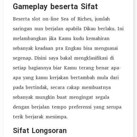
Gameplay beserta Sifat
Beserta slot on-line Sea of Riches, jumlah
saringan nun berjalan apabila Dikau berlaku. Ini
melambangkan jika Kamu kudu kemahiran
sebanyak keadaan pra Engkau bisa menguasai
segenap. Disini saya bakal mengklasifikasi di
setiap bagiannya biar Kamu terang benar apa-
apa yang kamu kerjakan bertambah mula dari
pada bertindak, secara cakap membuatnya
sebanyak mungkin buat mengingat segala
dengan berjalan tempo preferensi yang serupa
terik berjarak menimpa.
Sifat Longsoran