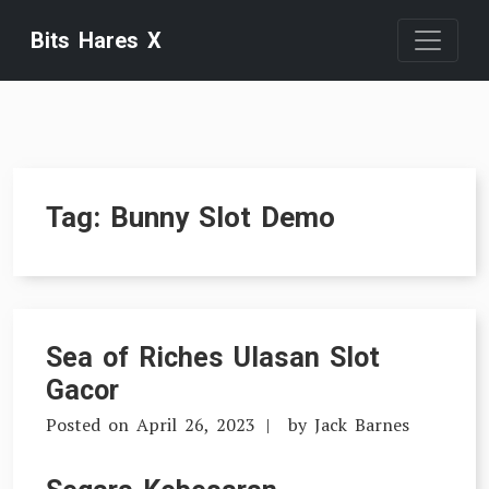
Skip
Bits Hares X
to
content
Tag:
Bunny Slot Demo
Sea of Riches Ulasan Slot
Gacor
Posted on
April 26, 2023
by
Jack Barnes