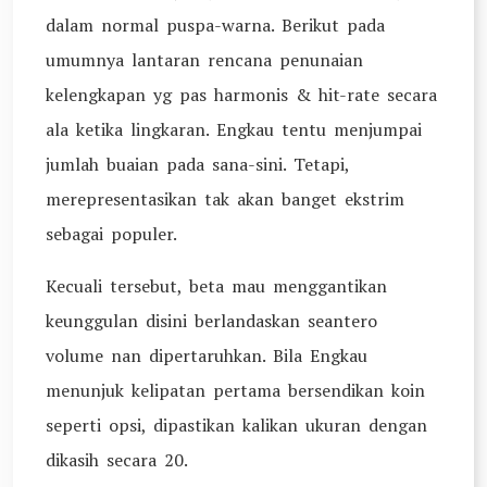
dalam normal puspa-warna. Berikut pada
umumnya lantaran rencana penunaian
kelengkapan yg pas harmonis & hit-rate secara
ala ketika lingkaran. Engkau tentu menjumpai
jumlah buaian pada sana-sini. Tetapi,
merepresentasikan tak akan banget ekstrim
sebagai populer.
Kecuali tersebut, beta mau menggantikan
keunggulan disini berlandaskan seantero
volume nan dipertaruhkan. Bila Engkau
menunjuk kelipatan pertama bersendikan koin
seperti opsi, dipastikan kalikan ukuran dengan
dikasih secara 20.