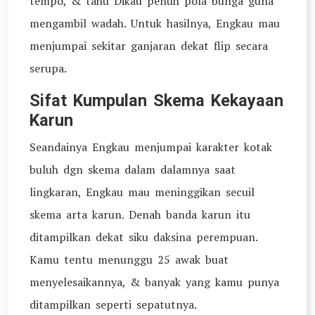
tempo, & tahu Dikau penuh pola bunga guna
mengambil wadah. Untuk hasilnya, Engkau mau
menjumpai sekitar ganjaran dekat flip secara
serupa.
Sifat Kumpulan Skema Kekayaan
Karun
Seandainya Engkau menjumpai karakter kotak
buluh dgn skema dalam dalamnya saat
lingkaran, Engkau mau meninggikan secuil
skema arta karun. Denah banda karun itu
ditampilkan dekat siku daksina perempuan.
Kamu tentu menunggu 25 awak buat
menyelesaikannya, & banyak yang kamu punya
ditampilkan seperti sepatutnya.