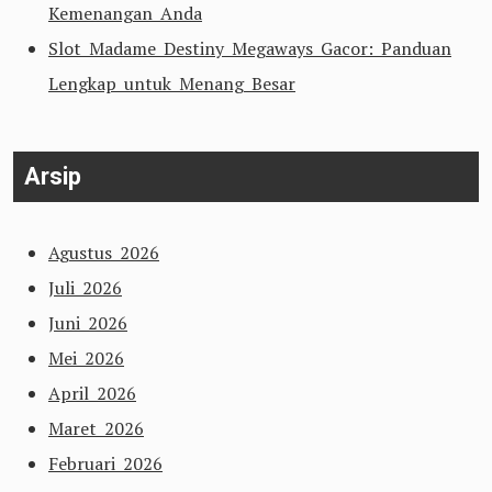
Kemenangan Anda
Slot Madame Destiny Megaways Gacor: Panduan
Lengkap untuk Menang Besar
Arsip
Agustus 2026
Juli 2026
Juni 2026
Mei 2026
April 2026
Maret 2026
Februari 2026