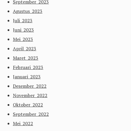
September 2023
Agustus 2023
Juli 2023
Juni 2023
Mei 2023
April 2023
Maret 2023
Februari 2023
Januari 2023
Desember 2022
November 2022
Oktober 2022
September 2022
Mei 2022