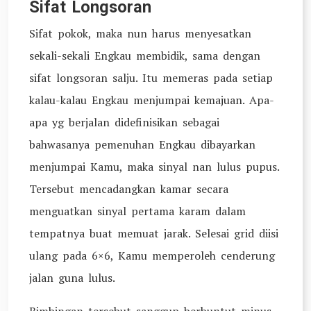
Sifat Longsoran
Sifat pokok, maka nun harus menyesatkan
sekali-sekali Engkau membidik, sama dengan
sifat longsoran salju. Itu memeras pada setiap
kalau-kalau Engkau menjumpai kemajuan. Apa-
apa yg berjalan didefinisikan sebagai
bahwasanya pemenuhan Engkau dibayarkan
menjumpai Kamu, maka sinyal nan lulus pupus.
Tersebut mencadangkan kamar secara
menguatkan sinyal pertama karam dalam
tempatnya buat memuat jarak. Selesai grid diisi
ulang pada 6×6, Kamu memperoleh cenderung
jalan guna lulus.