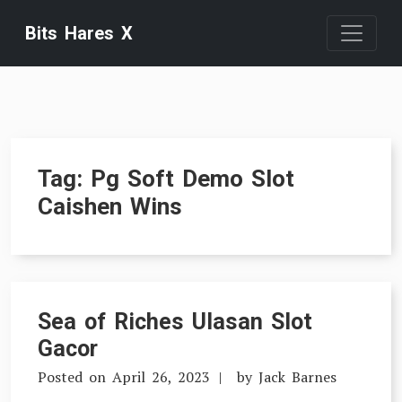
Skip
Bits Hares X
to
content
Tag:
Pg Soft Demo Slot
Caishen Wins
Sea of Riches Ulasan Slot
Gacor
Posted on
April 26, 2023
by
Jack Barnes