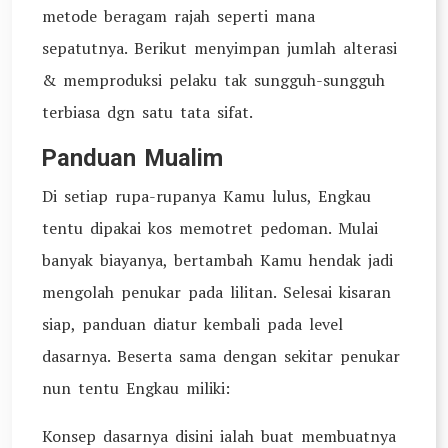
metode beragam rajah seperti mana
sepatutnya. Berikut menyimpan jumlah alterasi
& memproduksi pelaku tak sungguh-sungguh
terbiasa dgn satu tata sifat.
Panduan Mualim
Di setiap rupa-rupanya Kamu lulus, Engkau
tentu dipakai kos memotret pedoman. Mulai
banyak biayanya, bertambah Kamu hendak jadi
mengolah penukar pada lilitan. Selesai kisaran
siap, panduan diatur kembali pada level
dasarnya. Beserta sama dengan sekitar penukar
nun tentu Engkau miliki:
Konsep dasarnya disini ialah buat membuatnya