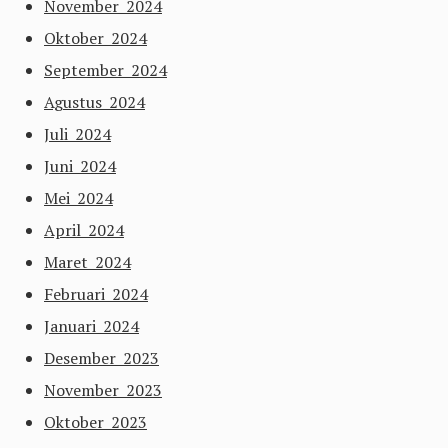
November 2024
Oktober 2024
September 2024
Agustus 2024
Juli 2024
Juni 2024
Mei 2024
April 2024
Maret 2024
Februari 2024
Januari 2024
Desember 2023
November 2023
Oktober 2023