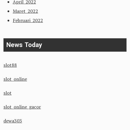
April 2022
Maret 2022
Februari 2022
News Today
slot88
slot online
slot
slot online gacor
dewa303