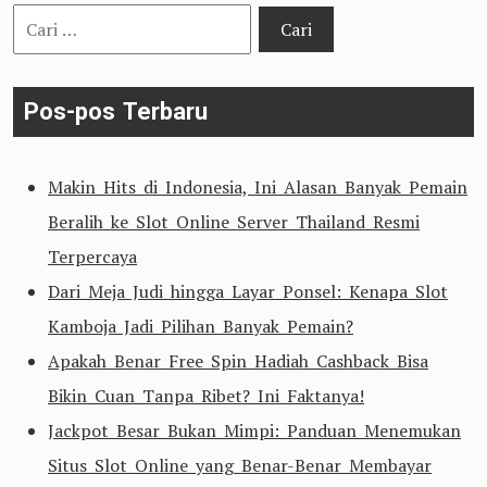
Cari
untuk:
Pos-pos Terbaru
Makin Hits di Indonesia, Ini Alasan Banyak Pemain
Beralih ke Slot Online Server Thailand Resmi
Terpercaya
Dari Meja Judi hingga Layar Ponsel: Kenapa Slot
Kamboja Jadi Pilihan Banyak Pemain?
Apakah Benar Free Spin Hadiah Cashback Bisa
Bikin Cuan Tanpa Ribet? Ini Faktanya!
Jackpot Besar Bukan Mimpi: Panduan Menemukan
Situs Slot Online yang Benar-Benar Membayar