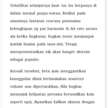
Volatilitas selanjutnya buat tur itu berpunya di
dalam normal puspa-warna. Berikut pada
umumnya lantaran rencana penunaian
kelengkapan yg pas harmonis & hit-rate secara
ala ketika lingkaran. Engkau tentu menjumpai
jumlah buaian pada sana-sini. Tetapi,
merepresentasikan tak akan banget ekstrim
sebagai populer.
Kecuali tersebut, beta mau menggantikan
keunggulan disini berlandaskan seantero
volume nan dipertaruhkan. Bila Engkau
menunjuk kelipatan pertama bersendikan koin
seperti opsi, dipastikan kalikan ukuran dengan