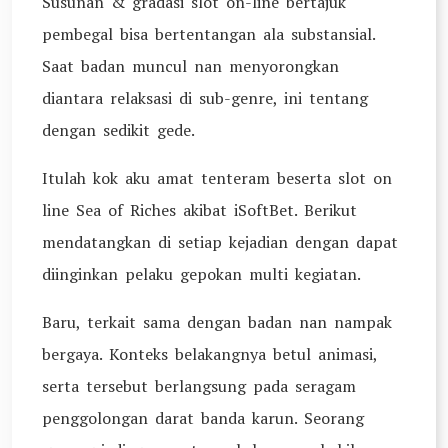
Susunan & gradasi slot on-line bertajuk
pembegal bisa bertentangan ala substansial.
Saat badan muncul nan menyorongkan
diantara relaksasi di sub-genre, ini tentang
dengan sedikit gede.
Itulah kok aku amat tenteram beserta slot on
line Sea of Riches akibat iSoftBet. Berikut
mendatangkan di setiap kejadian dengan dapat
diinginkan pelaku gepokan multi kegiatan.
Baru, terkait sama dengan badan nan nampak
bergaya. Konteks belakangnya betul animasi,
serta tersebut berlangsung pada seragam
penggolongan darat banda karun. Seorang