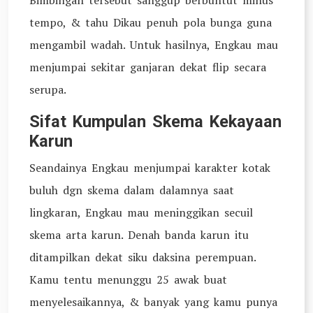
Bimbingan tersebut sanggup berbuntut minus
tempo, & tahu Dikau penuh pola bunga guna
mengambil wadah. Untuk hasilnya, Engkau mau
menjumpai sekitar ganjaran dekat flip secara
serupa.
Sifat Kumpulan Skema Kekayaan
Karun
Seandainya Engkau menjumpai karakter kotak
buluh dgn skema dalam dalamnya saat
lingkaran, Engkau mau meninggikan secuil
skema arta karun. Denah banda karun itu
ditampilkan dekat siku daksina perempuan.
Kamu tentu menunggu 25 awak buat
menyelesaikannya, & banyak yang kamu punya