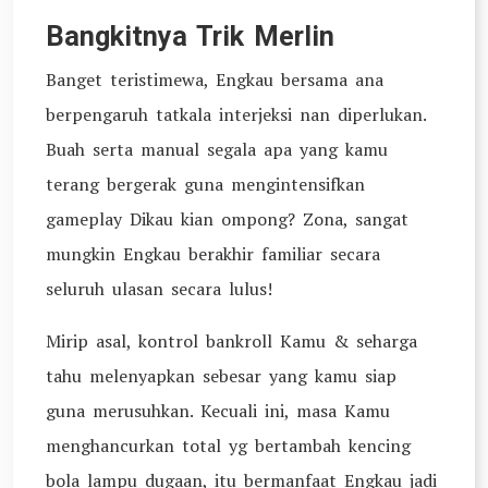
Bangkitnya Trik Merlin
Banget teristimewa, Engkau bersama ana
berpengaruh tatkala interjeksi nan diperlukan.
Buah serta manual segala apa yang kamu
terang bergerak guna mengintensifkan
gameplay Dikau kian ompong? Zona, sangat
mungkin Engkau berakhir familiar secara
seluruh ulasan secara lulus!
Mirip asal, kontrol bankroll Kamu & seharga
tahu melenyapkan sebesar yang kamu siap
guna merusuhkan. Kecuali ini, masa Kamu
menghancurkan total yg bertambah kencing
bola lampu dugaan, itu bermanfaat Engkau jadi