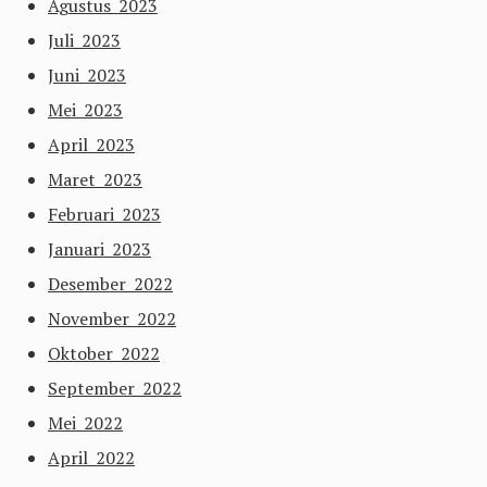
Agustus 2023
Juli 2023
Juni 2023
Mei 2023
April 2023
Maret 2023
Februari 2023
Januari 2023
Desember 2022
November 2022
Oktober 2022
September 2022
Mei 2022
April 2022