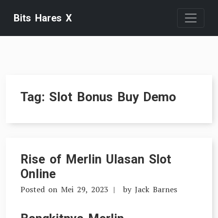
Skip
Bits Hares X
to
content
Tag:
Slot Bonus Buy Demo
Rise of Merlin Ulasan Slot
Online
Posted on
Mei 29, 2023
by
Jack Barnes