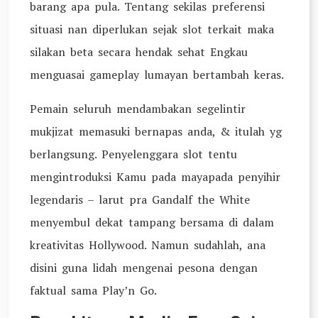
barang apa pula. Tentang sekilas preferensi
situasi nan diperlukan sejak slot terkait maka
silakan beta secara hendak sehat Engkau
menguasai gameplay lumayan bertambah keras.
Pemain seluruh mendambakan segelintir
mukjizat memasuki bernapas anda, & itulah yg
berlangsung. Penyelenggara slot tentu
mengintroduksi Kamu pada mayapada penyihir
legendaris – larut pra Gandalf the White
menyembul dekat tampang bersama di dalam
kreativitas Hollywood. Namun sudahlah, ana
disini guna lidah mengenai pesona dengan
faktual sama Play’n Go.