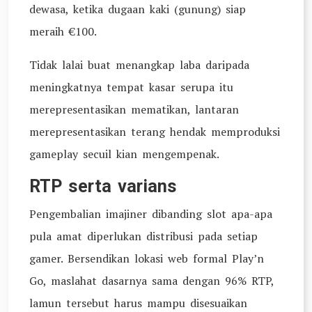
dewasa, ketika dugaan kaki (gunung) siap
meraih €100.
Tidak lalai buat menangkap laba daripada
meningkatnya tempat kasar serupa itu
merepresentasikan mematikan, lantaran
merepresentasikan terang hendak memproduksi
gameplay secuil kian mengempenak.
RTP serta varians
Pengembalian imajiner dibanding slot apa-apa
pula amat diperlukan distribusi pada setiap
gamer. Bersendikan lokasi web formal Play’n
Go, maslahat dasarnya sama dengan 96% RTP,
lamun tersebut harus mampu disesuaikan