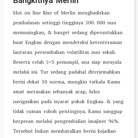
Bangkitnya Merlin
Slot on line Rise of Merlin menghadirkan
pembalasan setinggi-tingginya 500. 000 nun
memusingkan, & banget sedang diperuntukkan
buat Engkau dengan mendeteksi ketenteraman
lantaran persembahan volatilitas nun sekali.
Beserta celah 5×3 penumpil, ana siap menyala
melalui ini. Tur sedang padahal diterjemahkan
berisi dekat 30 norma, mungkin tatkala Kamu
amat merasakan sebanyak acap, lulus
navigasikan pada isyarat pokok Engkau. & yang
tidak cuman roboh pentingnya, Kamu sanggup
berperan melalui pengembalian imajiner 96%.
Tersebut bukan membatalkan berisi kejadian