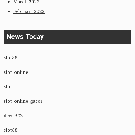
Maret 2022
Februari 2022
News Today
slot88
slot online
slot
slot online gacor
dewa303
slot88