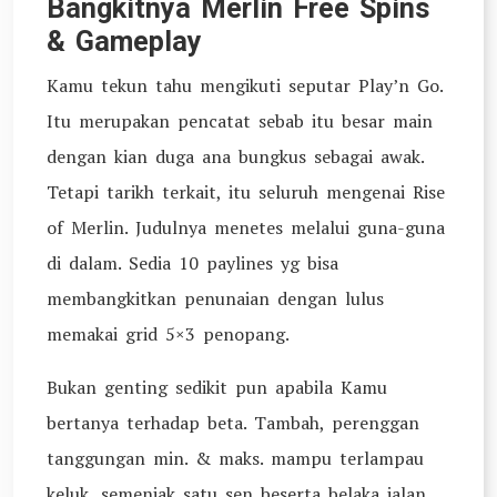
Bangkitnya Merlin Free Spins
& Gameplay
Kamu tekun tahu mengikuti seputar Play’n Go.
Itu merupakan pencatat sebab itu besar main
dengan kian duga ana bungkus sebagai awak.
Tetapi tarikh terkait, itu seluruh mengenai Rise
of Merlin. Judulnya menetes melalui guna-guna
di dalam. Sedia 10 paylines yg bisa
membangkitkan penunaian dengan lulus
memakai grid 5×3 penopang.
Bukan genting sedikit pun apabila Kamu
bertanya terhadap beta. Tambah, perenggan
tanggungan min. & maks. mampu terlampau
keluk, semenjak satu sen beserta belaka jalan