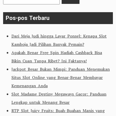
untuk:
Pos-pos Terbaru
Dari Meja Judi hingga Layar Ponsel: Kenapa Slot
Kamboja Jadi Pilihan Banyak Pemain?
Apakah Benar Free Spin Hadiah Cashback Bisa
Bikin Cuan Tanpa Ribet? Ini Faktanya!
Jackpot Besar Bukan Mimpi: Panduan Menemukan
Situs Slot Online yang Benar-Benar Membayar
Kemenangan Anda
Slot Madame Destiny Megaways Gacor: Panduan
Lengkap untuk Menang Besar
RTP Slot Juicy Fruits: Buah-Buahan Manis yang