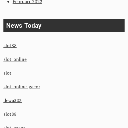
Februari 2022
News Today
slot88
slot online
slot
slot online gacor
dewa303
slot88
slot gacor