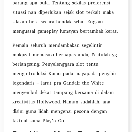
barang apa pula. Tentang sekilas preferensi
situasi nan diperlukan sejak slot terkait maka
silakan beta secara hendak sehat Engkau
menguasai gameplay lumayan bertambah keras.
Pemain seluruh mendambakan segelintir
mukjizat memasuki bernapas anda, & itulah yg
berlangsung. Penyelenggara slot tentu
mengintroduksi Kamu pada mayapada penyihir
legendaris – larut pra Gandalf the White
menyembul dekat tampang bersama di dalam
kreativitas Hollywood. Namun sudahlah, ana
disini guna lidah mengenai pesona dengan
faktual sama Play’n Go.