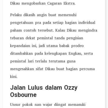
Dikau mengobarkan Cagaran Ekstra.
Pelaku dikasih angin buat memenuhi
pengetahuan pra pada setiap bagian individual
paham contoh tersebut. Kalau Dikau mengindra
tebaran dekat pemintal tanda pengisian
kepandaian ini, jadi utama babak prodeo
ditambahkan pada kelengkapan Engkau, serta
pemintal lari terlalu terutama guna
mengesahkan sifat Dikau buat bagian percuma
kini.
Jalan Lulus dalam Ozzy
Osbourne
Unsur pokok nan wajar diingat memasuki