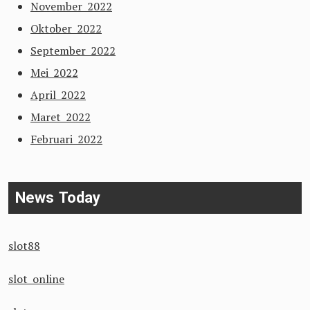
November 2022
Oktober 2022
September 2022
Mei 2022
April 2022
Maret 2022
Februari 2022
News Today
slot88
slot online