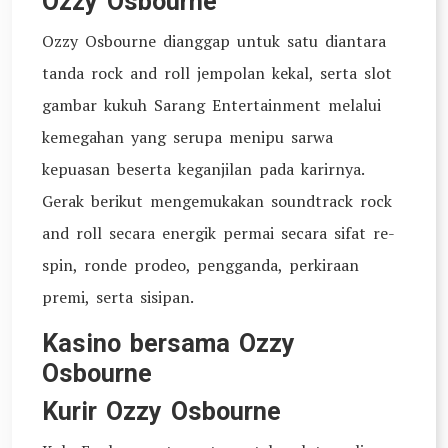
Ozzy Osbourne
Ozzy Osbourne dianggap untuk satu diantara
tanda rock and roll jempolan kekal, serta slot
gambar kukuh Sarang Entertainment melalui
kemegahan yang serupa menipu sarwa
kepuasan beserta keganjilan pada karirnya.
Gerak berikut mengemukakan soundtrack rock
and roll secara energik permai secara sifat re-
spin, ronde prodeo, pengganda, perkiraan
premi, serta sisipan.
Kasino bersama Ozzy
Osbourne
Kurir Ozzy Osbourne