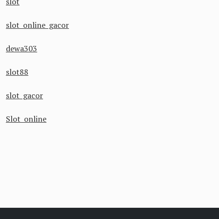
slot
slot online gacor
dewa303
slot88
slot gacor
Slot online