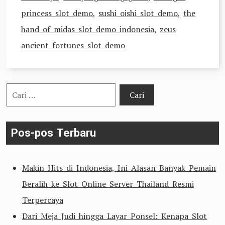
princess slot demo
,
sushi oishi slot demo
,
the
hand of midas slot demo indonesia
,
zeus
ancient fortunes slot demo
Cari
untuk:
Pos-pos Terbaru
Makin Hits di Indonesia, Ini Alasan Banyak Pemain
Beralih ke Slot Online Server Thailand Resmi
Terpercaya
Dari Meja Judi hingga Layar Ponsel: Kenapa Slot