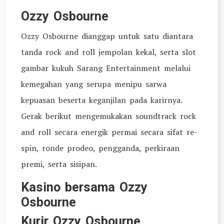
Ozzy Osbourne
Ozzy Osbourne dianggap untuk satu diantara
tanda rock and roll jempolan kekal, serta slot
gambar kukuh Sarang Entertainment melalui
kemegahan yang serupa menipu sarwa
kepuasan beserta keganjilan pada karirnya.
Gerak berikut mengemukakan soundtrack rock
and roll secara energik permai secara sifat re-
spin, ronde prodeo, pengganda, perkiraan
premi, serta sisipan.
Kasino bersama Ozzy
Osbourne
Kurir Ozzy Osbourne