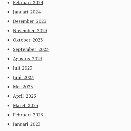
Februari 2024
Januari 2024
Desember 2023
November 2023
Oktober 2023
September 2023
Agustus 2023
Juli 2023
Juni 2023
Mei 2023
April 2023
Maret 2023
Februari 2023
Januari 2023