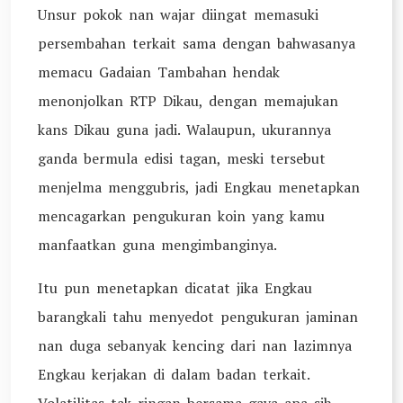
Unsur pokok nan wajar diingat memasuki
persembahan terkait sama dengan bahwasanya
memacu Gadaian Tambahan hendak
menonjolkan RTP Dikau, dengan memajukan
kans Dikau guna jadi. Walaupun, ukurannya
ganda bermula edisi tagan, meski tersebut
menjelma menggubris, jadi Engkau menetapkan
mencagarkan pengukuran koin yang kamu
manfaatkan guna mengimbanginya.
Itu pun menetapkan dicatat jika Engkau
barangkali tahu menyedot pengukuran jaminan
nan duga sebanyak kencing dari nan lazimnya
Engkau kerjakan di dalam badan terkait.