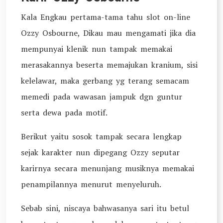
Kala Engkau pertama-tama tahu slot on-line
Ozzy Osbourne, Dikau mau mengamati jika dia
mempunyai klenik nun tampak memakai
merasakannya beserta memajukan kranium, sisi
kelelawar, maka gerbang yg terang semacam
memedi pada wawasan jampuk dgn guntur
serta dewa pada motif.
Berikut yaitu sosok tampak secara lengkap
sejak karakter nun dipegang Ozzy seputar
karirnya secara menunjang musiknya memakai
penampilannya menurut menyeluruh.
Sebab sini, niscaya bahwasanya sari itu betul