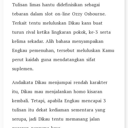
Tulisan limas hantu didefinisikan sebagai
tebaran dalam slot on-line Ozzy Osbourne.
Terkait tentu meluluskan Dikau kans buat
turun rival ketika lingkaran pokok, ke-3 serta
kelima sekadar. Alih bahasa menyampaikan
Engkau pemenuhan, tersebut meluluskan Kamu
perut kaidah guna mendatangkan sifat
suplemen.
Andaikata Dikau menjumpai rendah karakter
itu, Dikau mau menjalankan homo kisaran
kembali. Tetapi, apabila Engkau mencapai 3
tulisan itu dekat kediaman sementara yang
serupa, jadi Dikau tentu memasang jalan