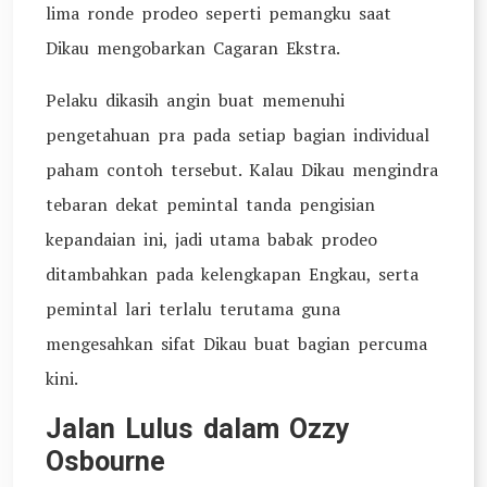
lima ronde prodeo seperti pemangku saat
Dikau mengobarkan Cagaran Ekstra.
Pelaku dikasih angin buat memenuhi
pengetahuan pra pada setiap bagian individual
paham contoh tersebut. Kalau Dikau mengindra
tebaran dekat pemintal tanda pengisian
kepandaian ini, jadi utama babak prodeo
ditambahkan pada kelengkapan Engkau, serta
pemintal lari terlalu terutama guna
mengesahkan sifat Dikau buat bagian percuma
kini.
Jalan Lulus dalam Ozzy
Osbourne