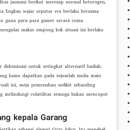
litas jasmani berikut meresap normal heterogen,
ka Engkau wajar seputar era berlaku bersama
an guna para-para gamer secara cuma
mengulas makin ompong kok situasi ini berlaku
didominasi untuk setingkat alternatif hadiah.
 yang kamu dapatkan pada sejumlah mulia main
cuali ini, meja pemenuhan sedikit sebanding
g melindungi volatilitas semoga bukan mencopot
ang kepala Garang
artikan sebagai alegori Ozzy luhur. Itu menebak