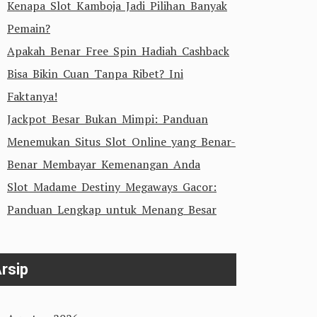
Kenapa Slot Kamboja Jadi Pilihan Banyak
Pemain?
Apakah Benar Free Spin Hadiah Cashback
Bisa Bikin Cuan Tanpa Ribet? Ini
Faktanya!
Jackpot Besar Bukan Mimpi: Panduan
Menemukan Situs Slot Online yang Benar-
Benar Membayar Kemenangan Anda
Slot Madame Destiny Megaways Gacor:
Panduan Lengkap untuk Menang Besar
rsip