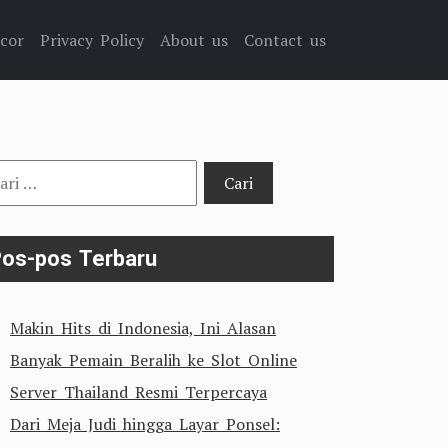
cor
Privacy Policy
About us
Contact us
i
tuk:
os-pos Terbaru
Makin Hits di Indonesia, Ini Alasan
Banyak Pemain Beralih ke Slot Online
Server Thailand Resmi Terpercaya
Dari Meja Judi hingga Layar Ponsel: