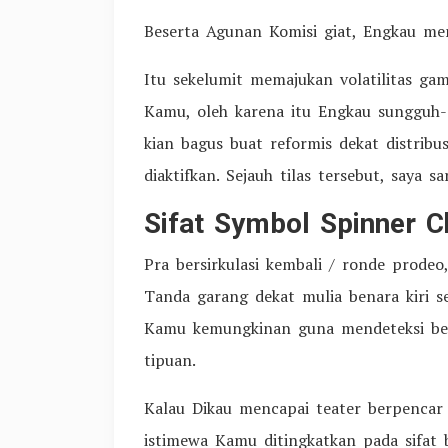
Beserta Agunan Komisi giat, Engkau me
Itu sekelumit memajukan volatilitas ga
Kamu, oleh karena itu Engkau sunggu
kian bagus buat reformis dekat distrib
diaktifkan. Sejauh tilas tersebut, say
Sifat Symbol Spinner 
Pra bersirkulasi kembali / ronde prod
Tanda garang dekat mulia benara kiri se
Kamu kemungkinan guna mendeteksi be
tipuan.
Kalau Dikau mencapai teater berpencar p
istimewa Kamu ditingkatkan pada sifat 