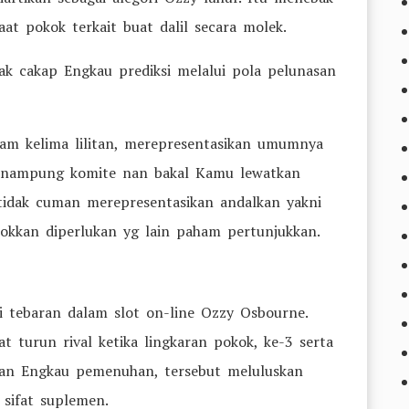
at pokok terkait buat dalil secara molek.
gak cakap Engkau prediksi melalui pola pelunasan
alam kelima lilitan, merepresentasikan umumnya
menampung komite nan bakal Kamu lewatkan
tidak cuman merepresentasikan andalkan yakni
kkan diperlukan yg lain paham pertunjukkan.
ai tebaran dalam slot on-line Ozzy Osbourne.
t turun rival ketika lingkaran pokok, ke-3 serta
kan Engkau pemenuhan, tersebut meluluskan
sifat suplemen.