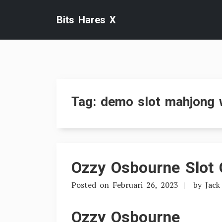
Skip
Bits Hares X
to
content
Tag:
demo slot mahjong 
Ozzy Osbourne Slot 
Posted on
Februari 26, 2023
by
Jack
Ozzy Osbourne