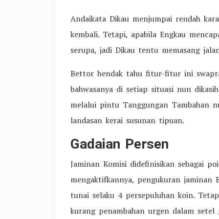
Andaikata Dikau menjumpai rendah kara
kembali. Tetapi, apabila Engkau mencap
serupa, jadi Dikau tentu memasang jala
Bettor hendak tahu fitur-fitur ini swa
bahwasanya di setiap situasi nun dika
melalui pintu Tanggungan Tambahan nu
landasan kerai susunan tipuan.
Gadaian Persen
Jaminan Komisi didefinisikan sebagai po
mengaktifkannya, pengukuran jaminan
tunai selaku 4 persepuluhan koin. Teta
kurang penambahan urgen dalam setel 