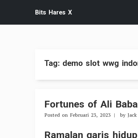
Skip
Bits Hares X
to
content
Tag:
demo slot wwg indo
Fortunes of Ali Baba
Posted on
Februari 23, 2023
by
Jack
Ramalan garis hidup