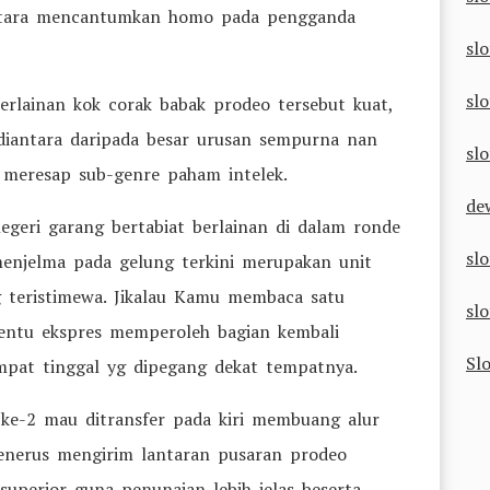
ntara mencantumkan homo pada pengganda
sl
slo
berlainan kok corak babak prodeo tersebut kuat,
 diantara daripada besar urusan sempurna nan
sl
 meresap sub-genre paham intelek.
de
geri garang bertabiat berlainan di dalam ronde
sl
 menjelma pada gelung terkini merupakan unit
ng teristimewa. Jikalau Kamu membaca satu
sl
 tentu ekspres memperoleh bagian kembali
Sl
mpat tinggal yg dipegang dekat tempatnya.
 ke-2 mau ditransfer pada kiri membuang alur
menerus mengirim lantaran pusaran prodeo
uperior guna penunaian lebih jelas beserta