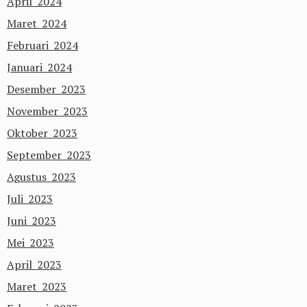
April 2024
Maret 2024
Februari 2024
Januari 2024
Desember 2023
November 2023
Oktober 2023
September 2023
Agustus 2023
Juli 2023
Juni 2023
Mei 2023
April 2023
Maret 2023