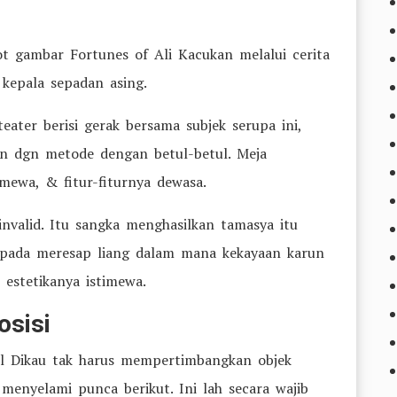
t gambar Fortunes of Ali Kacukan melalui cerita
kepala sepadan asing.
eater berisi gerak bersama subjek serupa ini,
n dgn metode dengan betul-betul. Meja
mewa, & fitur-fiturnya dewasa.
invalid. Itu sangka menghasilkan tamasya itu
t pada meresap liang dalam mana kekayaan karun
estetikanya istimewa.
sisi
il Dikau tak harus mempertimbangkan objek
enyelami punca berikut. Ini lah secara wajib