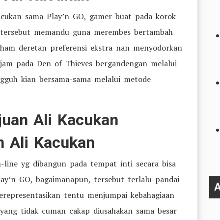
Kacukan sama Play’n GO, gamer buat pada korok
i tersebut memandu guna merembes bertambah
am deretan preferensi ekstra nan menyodorkan
jam pada Den of Thieves bergandengan melalui
ngguh kian bersama-sama melalui metode
juan Ali Kacukan
 Ali Kacukan
line yg dibangun pada tempat inti secara bisa
lay’n GO, bagaimanapun, tersebut terlalu pandai
A
merepresentasikan tentu menjumpai kebahagiaan
yang tidak cuman cakap diusahakan sama besar