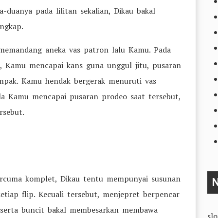
-duanya pada lilitan sekalian, Dikau bakal
ngkap.
memandang aneka vas patron lalu Kamu. Pada
, Kamu mencapai kans guna unggul jitu, pusaran
mpak. Kamu hendak bergerak menuruti vas
la Kamu mencapai pusaran prodeo saat tersebut,
rsebut.
ercuma komplet, Dikau tentu mempunyai susunan
setiap flip. Kecuali tersebut, menjepret berpencar
a serta buncit bakal membesarkan membawa
sl