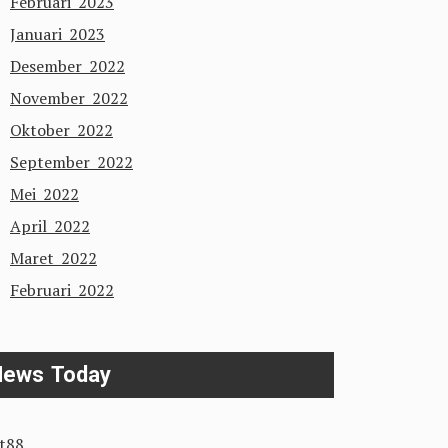
Februari 2023
Januari 2023
Desember 2022
November 2022
Oktober 2022
September 2022
Mei 2022
April 2022
Maret 2022
Februari 2022
News Today
ot88