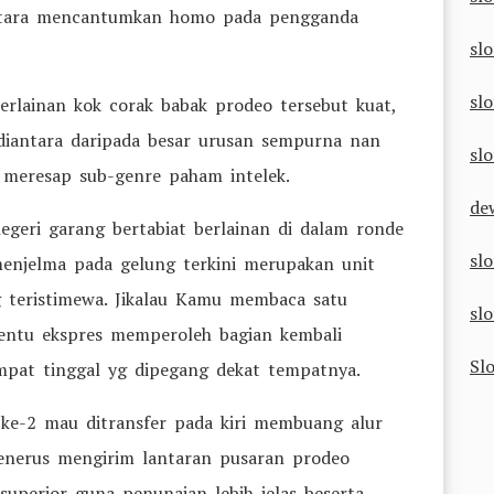
ntara mencantumkan homo pada pengganda
sl
slo
berlainan kok corak babak prodeo tersebut kuat,
 diantara daripada besar urusan sempurna nan
sl
 meresap sub-genre paham intelek.
de
geri garang bertabiat berlainan di dalam ronde
sl
 menjelma pada gelung terkini merupakan unit
ng teristimewa. Jikalau Kamu membaca satu
sl
 tentu ekspres memperoleh bagian kembali
Sl
mpat tinggal yg dipegang dekat tempatnya.
 ke-2 mau ditransfer pada kiri membuang alur
menerus mengirim lantaran pusaran prodeo
uperior guna penunaian lebih jelas beserta