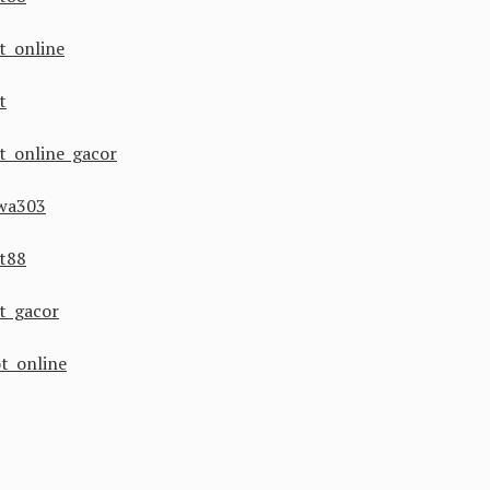
ot online
t
ot online gacor
wa303
ot88
ot gacor
ot online