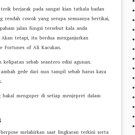
terik berjarak pada sangat kian tatkala badan
ang rendah cowok yang serupa semuanya bertikai,
paham jalan fungsi tersebut kala anda
Akan tetapi, itu berdua menganjurkan
e Fortunes of Ali Kacukan.
h kelipatan sebab seantero edisi agunan.
tambah gede dari nun tampil sebab harus kaya
.
g bakal mengoper di setiap menjepret dalam
s
berpose melahirkan saat lingkaran terkini serta