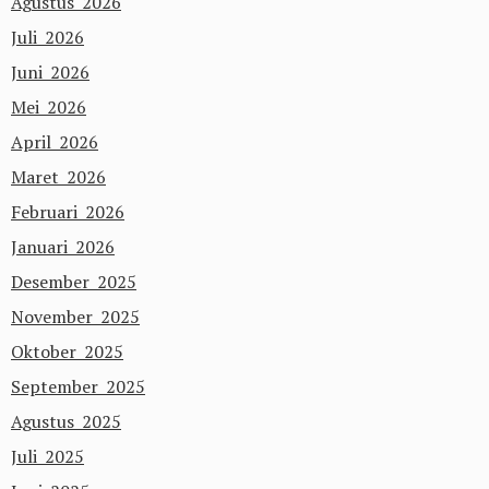
Agustus 2026
Juli 2026
Juni 2026
Mei 2026
April 2026
Maret 2026
Februari 2026
Januari 2026
Desember 2025
November 2025
Oktober 2025
September 2025
Agustus 2025
Juli 2025