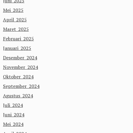
Juni 2025
Mei 2025
April 2025
Maret 2025
Februari 2025
Januari 2025
Desember 2024
November 2024
Oktober 2024
September 2024
Agustus 2024
Juli 2024
Juni 2024
Mei 2024