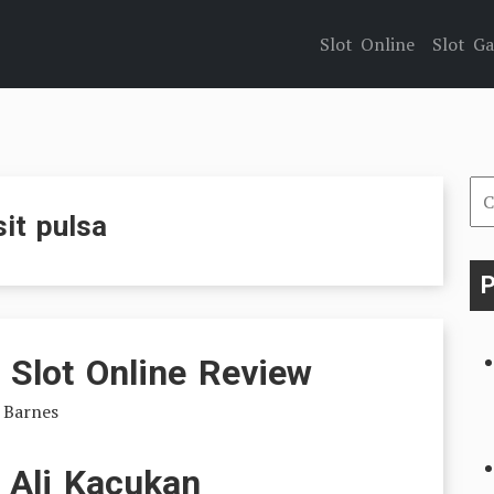
Slot Online
Slot Ga
Car
it pulsa
un
P
 Slot Online Review
 Barnes
 Ali Kacukan