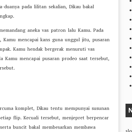
-duanya pada lilitan sekalian, Dikau bakal
ngkap.
memandang aneka vas patron lalu Kamu. Pada
, Kamu mencapai kans guna unggul jitu, pusaran
mpak. Kamu hendak bergerak menuruti vas
la Kamu mencapai pusaran prodeo saat tersebut,
rsebut.
ercuma komplet, Dikau tentu mempunyai susunan
setiap flip. Kecuali tersebut, menjepret berpencar
a serta buncit bakal membesarkan membawa
sl