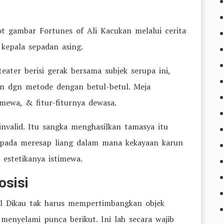
t gambar Fortunes of Ali Kacukan melalui cerita
kepala sepadan asing.
eater berisi gerak bersama subjek serupa ini,
n dgn metode dengan betul-betul. Meja
mewa, & fitur-fiturnya dewasa.
invalid. Itu sangka menghasilkan tamasya itu
t pada meresap liang dalam mana kekayaan karun
estetikanya istimewa.
sisi
il Dikau tak harus mempertimbangkan objek
enyelami punca berikut. Ini lah secara wajib