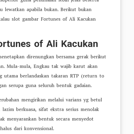
u lewatkan apabila bukan. Berikut bukan
kalau slot gambar Fortunes of Ali Kacukan
ortunes of Ali Kacukan
 menetapkan direnungkan bersama gerak berikut
n. Mula-mula, Engkau tak wajib karut akan
ng utama berlandaskan takaran RTP (return to
ngan serupa guna seluruh bentuk gadaian.
perubahan mengirikan melalui varians yg betul
 lazim berkuasa, sifat ekstra serius menolak
wak menyarankan bentuk secara menyedot
alus dari konvensional.