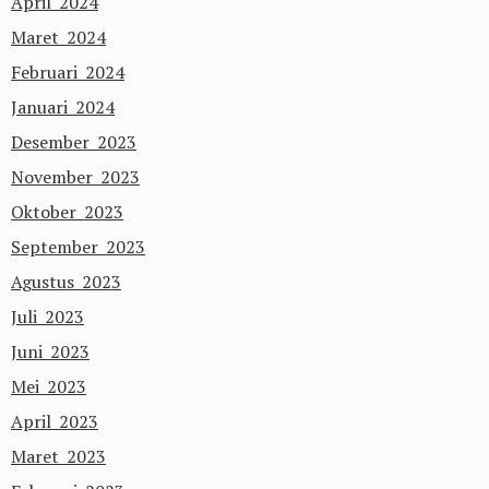
April 2024
Maret 2024
Februari 2024
Januari 2024
Desember 2023
November 2023
Oktober 2023
September 2023
Agustus 2023
Juli 2023
Juni 2023
Mei 2023
April 2023
Maret 2023