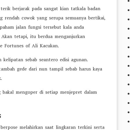
terik berjarak pada sangat kian tatkala badan
ang rendah cowok yang serupa semuanya bertikai,
paham jalan fungsi tersebut kala anda
Akan tetapi, itu berdua menganjurkan
e Fortunes of Ali Kacukan.
h kelipatan sebab seantero edisi agunan.
tambah gede dari nun tampil sebab harus kaya
.
g bakal mengoper di setiap menjepret dalam
s
berpose melahirkan saat lingkaran terkini serta