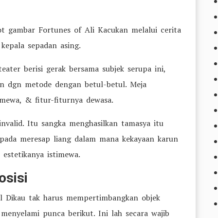
t gambar Fortunes of Ali Kacukan melalui cerita
kepala sepadan asing.
eater berisi gerak bersama subjek serupa ini,
n dgn metode dengan betul-betul. Meja
mewa, & fitur-fiturnya dewasa.
invalid. Itu sangka menghasilkan tamasya itu
t pada meresap liang dalam mana kekayaan karun
estetikanya istimewa.
sisi
il Dikau tak harus mempertimbangkan objek
enyelami punca berikut. Ini lah secara wajib