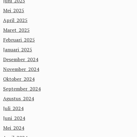
Juni 2025
Mei 2025
April 2025
Maret 2025
Februari 2025
Januari 2025
Desember 2024
November 2024
Oktober 2024
September 2024
Agustus 2024
Juli 2024
Juni 2024
Mei 2024