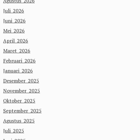
Agustus 2026
Juli 2026
Juni 2026
Mei 2026
April 2026
Maret 2026
Februari 2026
Januari 2026
Desember 2025
November 2025
Oktober 2025
September 2025
Agustus 2025
Juli 2025