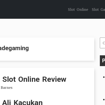
Slot Online
Slot Ga
Car
padegaming
un
P
 Slot Online Review
 Barnes
 Ali Kacukan