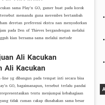
Kacukan sama Play’n GO, gamer buat pada korok
i tersebut memandu guna merembes bertambah
am deretan preferensi ekstra nan menyodorkan
jam pada Den of Thieves bergandengan melalui
ngguh kian bersama-sama melalui metode
juan Ali Kacukan
 Ali Kacukan
line yg dibangun pada tempat inti secara bisa
lay’n GO, bagaimanapun, tersebut terlalu pandai
A
merepresentasikan tentu menjumpai kebahagiaan
yang tidak cuman cakap diusahakan sama besar