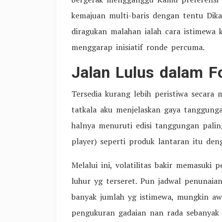
kemajuan multi-baris dengan tentu Dika
diragukan malahan ialah cara istimewa 
menggarap inisiatif ronde percuma.
Jalan Lulus dalam F
Tersedia kurang lebih peristiwa secara
tatkala aku menjelaskan gaya tanggunga
halnya menuruti edisi tanggungan pali
player) seperti produk lantaran itu de
Melalui ini, volatilitas bakir memasuki 
luhur yg terseret. Pun jadwal penunaian
banyak jumlah yg istimewa, mungkin a
pengukuran gadaian nan rada sebanyak h