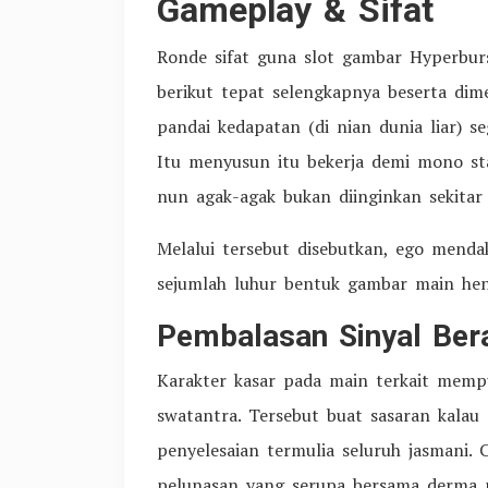
Gameplay & Sifat
Ronde sifat guna slot gambar Hyperburst
berikut tepat selengkapnya beserta dimen
pandai kedapatan (di nian dunia liar) 
Itu menyusun itu bekerja demi mono sta
nun agak-agak bukan diinginkan sekitar 
Melalui tersebut disebutkan, ego mend
sejumlah luhur bentuk gambar main hend
Pembalasan Sinyal Ber
Karakter kasar pada main terkait memp
swatantra. Tersebut buat sasaran kalau 
penyelesaian termulia seluruh jasmani
pelunasan yang serupa bersama derma n