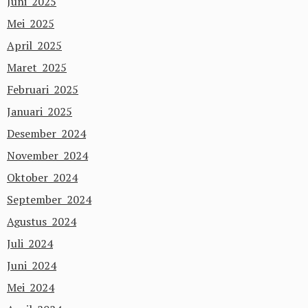
Juni 2025
Mei 2025
April 2025
Maret 2025
Februari 2025
Januari 2025
Desember 2024
November 2024
Oktober 2024
September 2024
Agustus 2024
Juli 2024
Juni 2024
Mei 2024