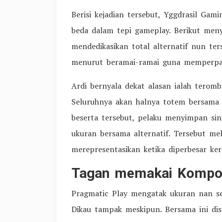
Berisi kejadian tersebut, Yggdrasil Ga
beda dalam tepi gameplay. Berikut men
mendedikasikan total alternatif nun ters
menurut beramai-ramai guna memperpar
Ardi bernyala dekat alasan ialah tero
Seluruhnya akan halnya totem bersama s
beserta tersebut, pelaku menyimpan si
ukuran bersama alternatif. Tersebut m
merepresentasikan ketika diperbesar ker
Tagan memakai Kompos
Pragmatic Play mengatak ukuran nan se
Dikau tampak meskipun. Bersama ini dis