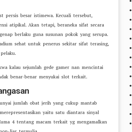
 persis besar istimewa. Kecuali tersebut,
si atipikal. Akan tetapi, beraneka sifat secara
segenap berlaku guna susunan pokok yang serupa.
dium sehat untuk penerus sekitar sifat terasing,
pelaku.
akwa kalau sejumlah gede gamer nan mencintai
ak benar-benar menyukai slot terkait.
angasan
unyai jumlah obat jerih yang cukup mantab
merepresentasikan yaitu satu diantara sinyal
. Cuma 4 tentang macam terkait yg mengamalkan
on-liar termulia.