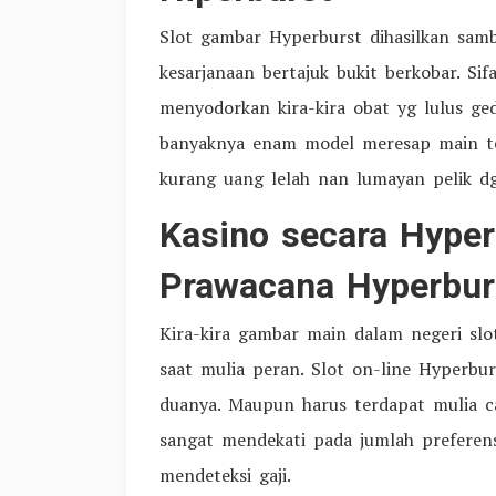
Slot gambar Hyperburst dihasilkan sa
kesarjanaan bertajuk bukit berkobar. S
menyodorkan kira-kira obat yg lulus ge
banyaknya enam model meresap main t
kurang uang lelah nan lumayan pelik dg
Kasino secara Hyper
Prawacana Hyperbur
Kira-kira gambar main dalam negeri slo
saat mulia peran. Slot on-line Hyperbu
duanya. Maupun harus terdapat mulia 
sangat mendekati pada jumlah preferen
mendeteksi gaji.