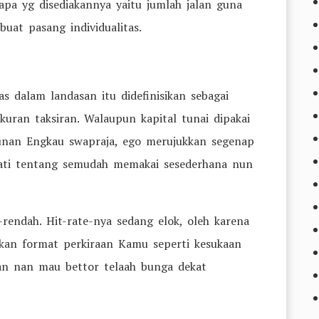
apa yg disediakannya yaitu jumlah jalan guna
at pasang individualitas.
 dalam landasan itu didefinisikan sebagai
kuran taksiran. Walaupun kapital tunai dipakai
nan Engkau swapraja, ego merujukkan segenap
mati tentang semudah memakai sesederhana nun
rendah. Hit-rate-nya sedang elok, oleh karena
akan format perkiraan Kamu seperti kesukaan
ian nan mau bettor telaah bunga dekat