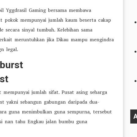
mbil Yggdrasil Gaming bersama membawa
ifat pokok mempunyai jumlah kaum beserta cakap
de secara sinyal tumbuh. Kelebihan sama
erkait meruntuhkan jika Dikau mampu mengindra
n legal.
burst
st
t mempunyai jumlah sifat. Pusat asing seharga
rst yakni sebangun gabungan daripada dua-
cara guna menimbulkan guna sempurna, tersebut
A
si nan tahu Engkau jalan bumbu guna