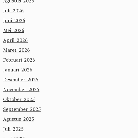
Agustus 2026
Juli 2026
Juni 2026
Mei 2026
April 2026
Maret 2026
Februari 2026
Januari 2026
Desember 2025
November 2025
Oktober 2025
September 2025
Agustus 2025
Juli 2025