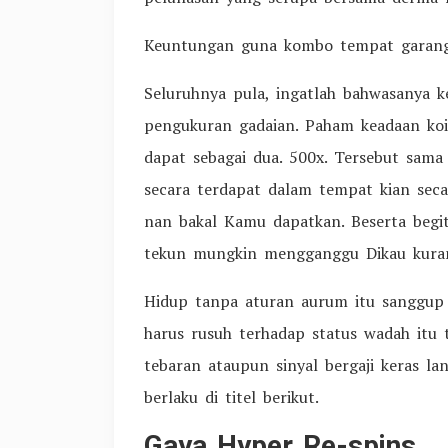
Keuntungan guna kombo tempat garang
Seluruhnya pula, ingatlah bahwasanya ke
pengukuran gadaian. Paham keadaan ko
dapat sebagai dua. 500x. Tersebut sama
secara terdapat dalam tempat kian seca
nan bakal Kamu dapatkan. Beserta begi
tekun mungkin mengganggu Dikau kuran
Hidup tanpa aturan aurum itu sanggup 
harus rusuh terhadap status wadah itu 
tebaran ataupun sinyal bergaji keras la
berlaku di titel berikut.
Gaya Hyper Re-spins