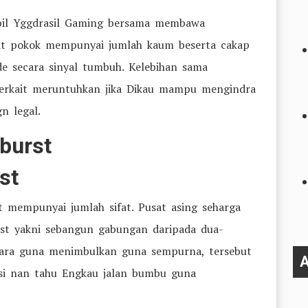
mbil Yggdrasil Gaming bersama membawa
ifat pokok mempunyai jumlah kaum beserta cakap
de secara sinyal tumbuh. Kelebihan sama
erkait meruntuhkan jika Dikau mampu mengindra
n legal.
burst
st
t mempunyai jumlah sifat. Pusat asing seharga
rst yakni sebangun gabungan daripada dua-
cara guna menimbulkan guna sempurna, tersebut
A
si nan tahu Engkau jalan bumbu guna