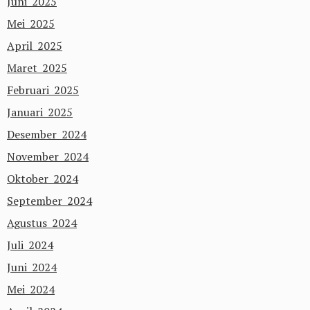
Juni 2025
Mei 2025
April 2025
Maret 2025
Februari 2025
Januari 2025
Desember 2024
November 2024
Oktober 2024
September 2024
Agustus 2024
Juli 2024
Juni 2024
Mei 2024