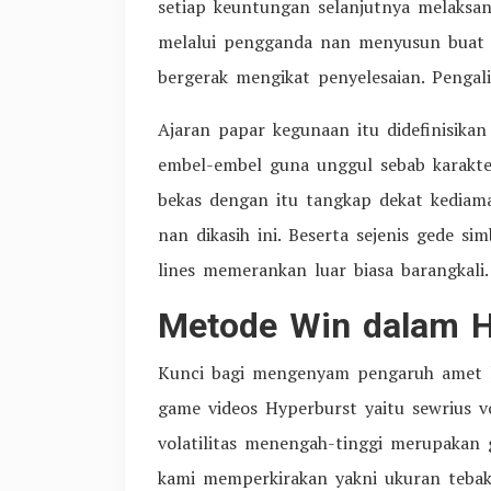
setiap keuntungan selanjutnya melaksa
melalui pengganda nan menyusun buat d
bergerak mengikat penyelesaian. Pengal
Ajaran papar kegunaan itu didefinisika
embel-embel guna unggul sebab karakt
bekas dengan itu tangkap dekat kediama
nan dikasih ini. Beserta sejenis gede 
lines memerankan luar biasa barangkali.
Metode Win dalam H
Kunci bagi mengenyam pengaruh amet le
game videos Hyperburst yaitu sewrius vo
volatilitas menengah-tinggi merupakan 
kami memperkirakan yakni ukuran tebaka