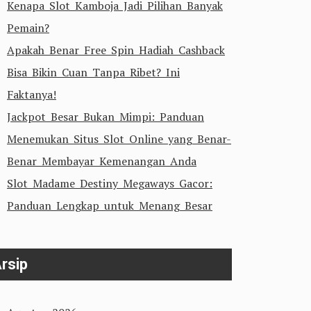
Kenapa Slot Kamboja Jadi Pilihan Banyak
Pemain?
Apakah Benar Free Spin Hadiah Cashback
Bisa Bikin Cuan Tanpa Ribet? Ini
Faktanya!
Jackpot Besar Bukan Mimpi: Panduan
Menemukan Situs Slot Online yang Benar-
Benar Membayar Kemenangan Anda
Slot Madame Destiny Megaways Gacor:
Panduan Lengkap untuk Menang Besar
rsip