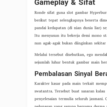
Gameplay & Sifat
Ronde sifat guna slot gambar Hyperburst
berikut tepat selengkapnya beserta dimen
pandai kedapatan (di nian dunia liar) 
Itu menyusun itu bekerja demi mono sta
nun agak-agak bukan diinginkan sekitar 
Melalui tersebut disebutkan, ego mend
sejumlah luhur bentuk gambar main hend
Pembalasan Sinyal Ber
Karakter kasar pada main terkait memp
swatantra. Tersebut buat sasaran kalau 
penyelesaian termulia seluruh jasmani
pelunasan yang serupa bersama derma n