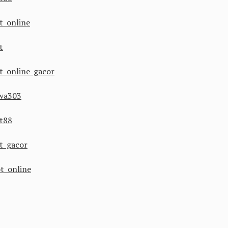
ot online
t
ot online gacor
wa303
ot88
ot gacor
ot online