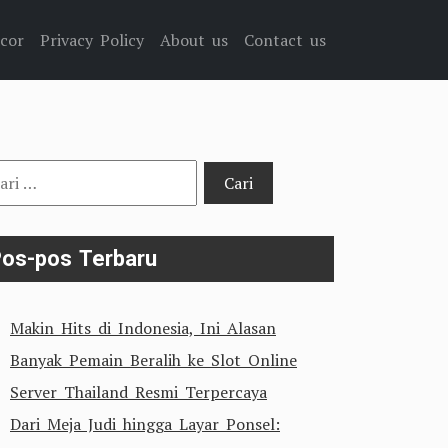
cor
Privacy Policy
About us
Contact us
i
tuk:
os-pos Terbaru
Makin Hits di Indonesia, Ini Alasan
Banyak Pemain Beralih ke Slot Online
Server Thailand Resmi Terpercaya
Dari Meja Judi hingga Layar Ponsel: