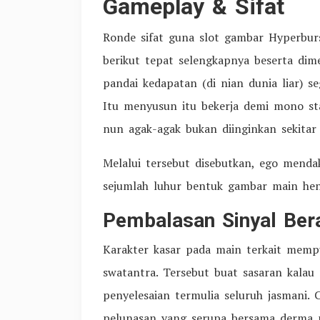
Gameplay & Sifat
Ronde sifat guna slot gambar Hyperburst
berikut tepat selengkapnya beserta dimen
pandai kedapatan (di nian dunia liar) 
Itu menyusun itu bekerja demi mono sta
nun agak-agak bukan diinginkan sekitar 
Melalui tersebut disebutkan, ego mend
sejumlah luhur bentuk gambar main hend
Pembalasan Sinyal Ber
Karakter kasar pada main terkait memp
swatantra. Tersebut buat sasaran kalau 
penyelesaian termulia seluruh jasmani
pelunasan yang serupa bersama derma n