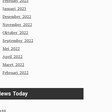
Februari 2023
Januari 2023
Desember 2022
November 2022
Oktober 2022
September 2022
Mei 2022
April 2022
Maret 2022
Februari 2022
News Today
ot88