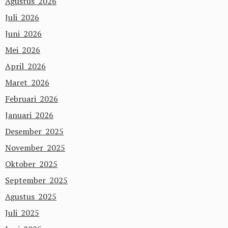
Agustus 2026
Juli 2026
Juni 2026
Mei 2026
April 2026
Maret 2026
Februari 2026
Januari 2026
Desember 2025
November 2025
Oktober 2025
September 2025
Agustus 2025
Juli 2025