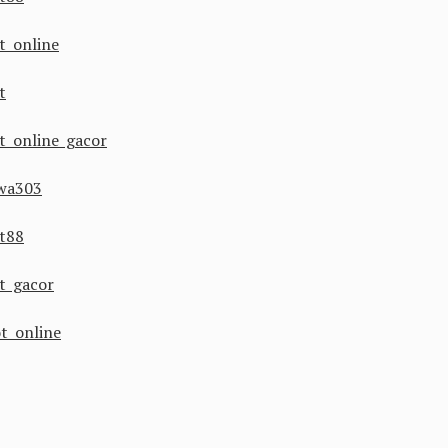
ot online
t
ot online gacor
wa303
ot88
ot gacor
ot online