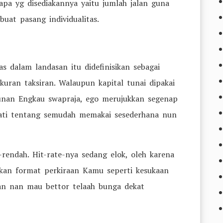
apa yg disediakannya yaitu jumlah jalan guna
at pasang individualitas.
 dalam landasan itu didefinisikan sebagai
kuran taksiran. Walaupun kapital tunai dipakai
nan Engkau swapraja, ego merujukkan segenap
mati tentang semudah memakai sesederhana nun
rendah. Hit-rate-nya sedang elok, oleh karena
akan format perkiraan Kamu seperti kesukaan
ian nan mau bettor telaah bunga dekat