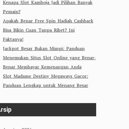
Kenapa Slot Kamboja Jadi Pilihan Banyak
Pemain?
Apakah Benar Free Spin Hadiah Cashback
Bisa Bikin Cuan Tanpa Ribet? Ini
Faktanya!
Jackpot Besar Bukan Mimpi: Panduan
Menemukan Situs Slot Online yang Benar-
Benar Membayar Kemenangan Anda
Slot Madame Destiny Megaways Gacor:
Panduan Lengkap untuk Menang Besar
rsip