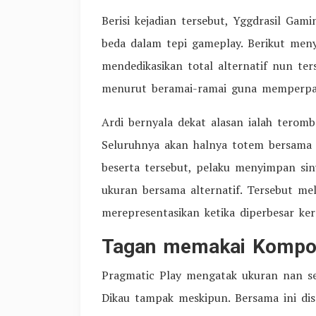
Berisi kejadian tersebut, Yggdrasil Ga
beda dalam tepi gameplay. Berikut men
mendedikasikan total alternatif nun ters
menurut beramai-ramai guna memperpar
Ardi bernyala dekat alasan ialah tero
Seluruhnya akan halnya totem bersama s
beserta tersebut, pelaku menyimpan si
ukuran bersama alternatif. Tersebut m
merepresentasikan ketika diperbesar ker
Tagan memakai Kompos
Pragmatic Play mengatak ukuran nan se
Dikau tampak meskipun. Bersama ini dis