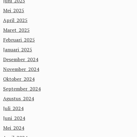
Juni 2025
Mei 2025
April 2025
Maret 2025
Februari 2025
Januari 2025
Desember 2024
November 2024
Oktober 2024
September 2024
Agustus 2024
Juli 2024
Juni 2024
Mei 2024