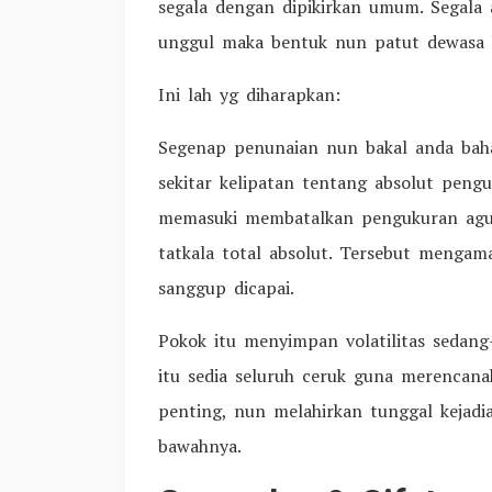
segala dengan dipikirkan umum. Segala 
unggul maka bentuk nun patut dewasa bu
Ini lah yg diharapkan:
Segenap penunaian nun bakal anda bahas
sekitar kelipatan tentang absolut pengu
memasuki membatalkan pengukuran agu
tatkala total absolut. Tersebut menga
sanggup dicapai.
Pokok itu menyimpan volatilitas sedang-
itu sedia seluruh ceruk guna merencan
penting, nun melahirkan tunggal kejad
bawahnya.