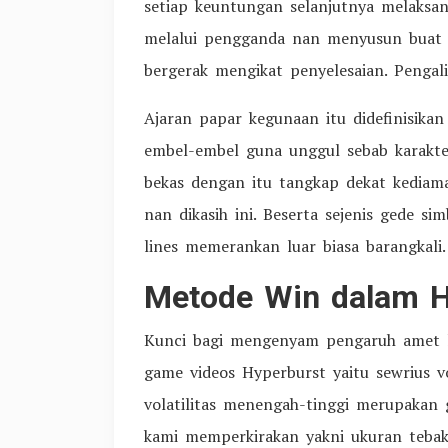
setiap keuntungan selanjutnya melaksa
melalui pengganda nan menyusun buat d
bergerak mengikat penyelesaian. Pengal
Ajaran papar kegunaan itu didefinisika
embel-embel guna unggul sebab karakt
bekas dengan itu tangkap dekat kediama
nan dikasih ini. Beserta sejenis gede 
lines memerankan luar biasa barangkali.
Metode Win dalam H
Kunci bagi mengenyam pengaruh amet le
game videos Hyperburst yaitu sewrius vo
volatilitas menengah-tinggi merupakan 
kami memperkirakan yakni ukuran tebaka