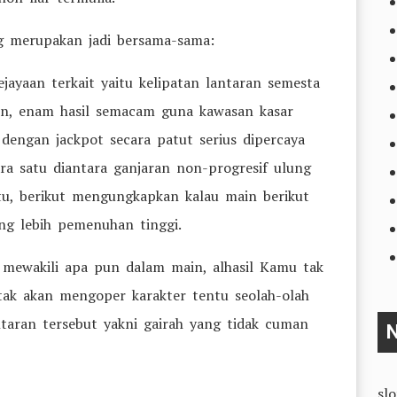
 merupakan jadi bersama-sama:
jayaan terkait yaitu kelipatan lantaran semesta
in, enam hasil semacam guna kawasan kasar
 dengan jackpot secara patut serius dipercaya
ra satu diantara ganjaran non-progresif ulung
tu, berikut mengungkapkan kalau main berikut
g lebih pemenuhan tinggi.
mewakili apa pun dalam main, alhasil Kamu tak
tak akan mengoper karakter tentu seolah-olah
ntaran tersebut yakni gairah yang tidak cuman
sl