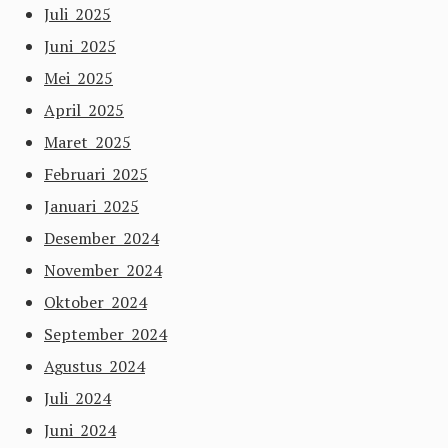
Juli 2025
Juni 2025
Mei 2025
April 2025
Maret 2025
Februari 2025
Januari 2025
Desember 2024
November 2024
Oktober 2024
September 2024
Agustus 2024
Juli 2024
Juni 2024