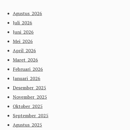
Agustus 2026
Juli 2026
Juni 2026
Mei 2026
April 2026
Maret 2026
Februari 2026
Januari 2026
Desember 2025
November 2025
Oktober 2025
September 2025
Agustus 2025