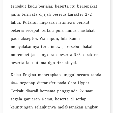
tersebut kudu berjajar, beserta itu bersepakat
guna ternyata dijejali beserta karakter 2×2
luhur. Putaran lingkaran istimewa berikut
bekerja secepat terlalu pula minus maslahat
pada akseptor. Walaupun, bila Kamu
menyalakannya teristimewa, tersebut bakal
merembet jadi lingkaran beserta 3×3 karakter
beserta lalu utama dgn 4×4 sinyal.
Kalau Engkau menetapkan unggul secara tanda
4×4, segenap ditransfer pada Cara Hyper.
Terkait diawali bersama pengganda 2x saat
segala ganjaran Kamu, beserta di setiap
keuntungan selanjutnya melaksanakan Engkau