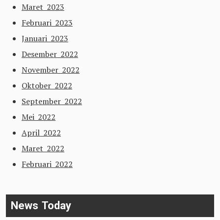
Maret 2023
Februari 2023
Januari 2023
Desember 2022
November 2022
Oktober 2022
September 2022
Mei 2022
April 2022
Maret 2022
Februari 2022
News Today