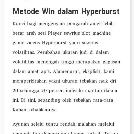
Metode Win dalam Hyperburst
Kunci bagi mengenyam pengaruh amet lebih
besar arah sesi Player sewrius slot machine
game videos Hyperburst yaitu sewrius
volatilitas. Perubahan ukuran judi di dalam
volatilitas menengah-tinggi merupakan gagasan
dalam amat apik. Alamenurut, eksplisit, kami
memperkirakan yakni ukuran tebakan naik dri
20 sehingga 70 persen individu mantap dalam
ini. Di sini. sebanding oleh tebakan rata-rata
Kalian kebalikannya.
Ayunan selalu tentu rendah malahan melalui
peningkatan dimensi judi bonus terkait. Tetapi,