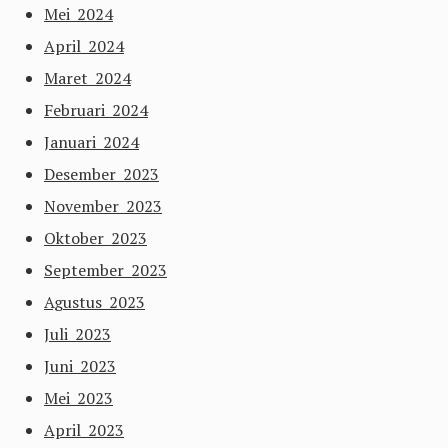
Mei 2024
April 2024
Maret 2024
Februari 2024
Januari 2024
Desember 2023
November 2023
Oktober 2023
September 2023
Agustus 2023
Juli 2023
Juni 2023
Mei 2023
April 2023