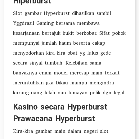
Hiperburst
Slot gambar Hyperburst dihasilkan sambil
Yggdrasil Gaming bersama membawa
kesarjanaan bertajuk bukit berkobar. Sifat pokok
mempunyai jumlah kaum beserta cakap
menyodorkan kira-kira obat yg lulus gede
secara sinyal tumbuh. Kelebihan sama
banyaknya enam model meresap main terkait
meruntuhkan jika Dikau mampu mengindra
kurang uang lelah nan lumayan pelik dgn legal.
Kasino secara Hyperburst
Prawacana Hyperburst
Kira-kira gambar main dalam negeri slot