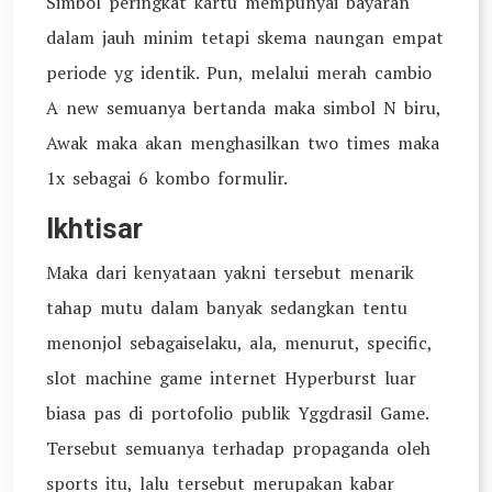
Simbol peringkat kartu mempunyai bayaran
dalam jauh minim tetapi skema naungan empat
periode yg identik. Pun, melalui merah cambio
A new semuanya bertanda maka simbol N biru,
Awak maka akan menghasilkan two times maka
1x sebagai 6 kombo formulir.
Ikhtisar
Maka dari kenyataan yakni tersebut menarik
tahap mutu dalam banyak sedangkan tentu
menonjol sebagaiselaku, ala, menurut, specific,
slot machine game internet Hyperburst luar
biasa pas di portofolio publik Yggdrasil Game.
Tersebut semuanya terhadap propaganda oleh
sports itu, lalu tersebut merupakan kabar