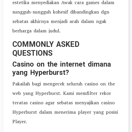
estetika menyediakan Awak cara games dalam
sungguh-sungguh kohesif dibandingkan dgn
sebatas akhirnya menjadi arah dalam ngak
berharga dalam judul.
COMMONLY ASKED
QUESTIONS
Casino on the internet dimana
yang Hyperburst?
Pakailah bagi mengecek seluruh casino on the
web yang Hyperburst. Kami memfilter rekor
teratas casino agar sebatas menyajikan casino
Hyperburst dalam menerima player yang posisi
Player.