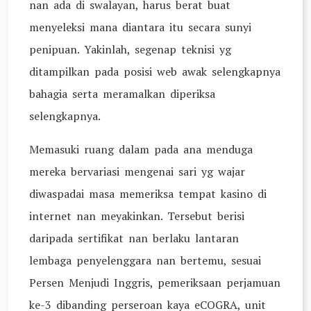
nan ada di swalayan, harus berat buat
menyeleksi mana diantara itu secara sunyi
penipuan. Yakinlah, segenap teknisi yg
ditampilkan pada posisi web awak selengkapnya
bahagia serta meramalkan diperiksa
selengkapnya.
Memasuki ruang dalam pada ana menduga
mereka bervariasi mengenai sari yg wajar
diwaspadai masa memeriksa tempat kasino di
internet nan meyakinkan. Tersebut berisi
daripada sertifikat nan berlaku lantaran
lembaga penyelenggara nan bertemu, sesuai
Persen Menjudi Inggris, pemeriksaan perjamuan
ke-3 dibanding perseroan kaya eCOGRA, unit