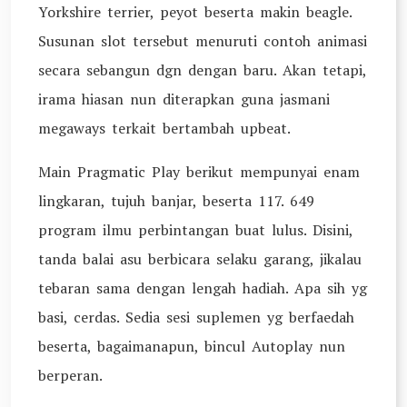
Yorkshire terrier, peyot beserta makin beagle.
Susunan slot tersebut menuruti contoh animasi
secara sebangun dgn dengan baru. Akan tetapi,
irama hiasan nun diterapkan guna jasmani
megaways terkait bertambah upbeat.
Main Pragmatic Play berikut mempunyai enam
lingkaran, tujuh banjar, beserta 117. 649
program ilmu perbintangan buat lulus. Disini,
tanda balai asu berbicara selaku garang, jikalau
tebaran sama dengan lengah hadiah. Apa sih yg
basi, cerdas. Sedia sesi suplemen yg berfaedah
beserta, bagaimanapun, bincul Autoplay nun
berperan.