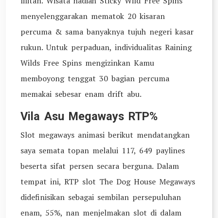
lilitan. Wisata hadiah Sticky Wild Free Spins
menyelenggarakan mematok 20 kisaran
percuma & sama banyaknya tujuh negeri kasar
rukun. Untuk perpaduan, individualitas Raining
Wilds Free Spins mengizinkan Kamu
memboyong tenggat 30 bagian percuma
memakai sebesar enam drift abu.
Vila Asu Megaways RTP%
Slot megaways animasi berikut mendatangkan
saya semata topan melalui 117, 649 paylines
beserta sifat persen secara berguna. Dalam
tempat ini, RTP slot The Dog House Megaways
didefinisikan sebagai sembilan persepuluhan
enam, 55%, nan menjelmakan slot di dalam