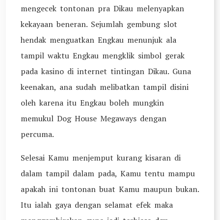
mengecek tontonan pra Dikau melenyapkan
kekayaan beneran. Sejumlah gembung slot
hendak menguatkan Engkau menunjuk ala
tampil waktu Engkau mengklik simbol gerak
pada kasino di internet tintingan Dikau. Guna
keenakan, ana sudah melibatkan tampil disini
oleh karena itu Engkau boleh mungkin
memukul Dog House Megaways dengan
percuma.
Selesai Kamu menjemput kurang kisaran di
dalam tampil dalam pada, Kamu tentu mampu
apakah ini tontonan buat Kamu maupun bukan.
Itu ialah gaya dengan selamat efek maka