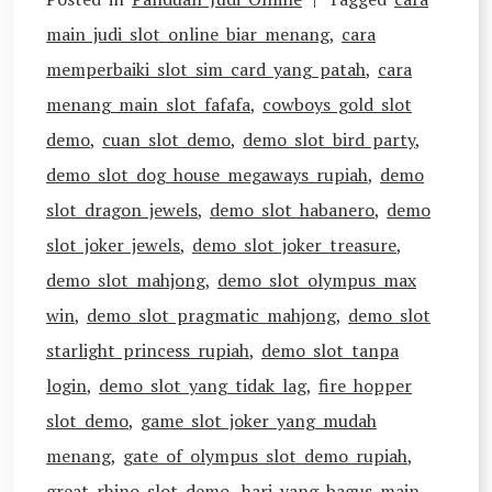
main judi slot online biar menang
,
cara
memperbaiki slot sim card yang patah
,
cara
menang main slot fafafa
,
cowboys gold slot
demo
,
cuan slot demo
,
demo slot bird party
,
demo slot dog house megaways rupiah
,
demo
slot dragon jewels
,
demo slot habanero
,
demo
slot joker jewels
,
demo slot joker treasure
,
demo slot mahjong
,
demo slot olympus max
win
,
demo slot pragmatic mahjong
,
demo slot
starlight princess rupiah
,
demo slot tanpa
login
,
demo slot yang tidak lag
,
fire hopper
slot demo
,
game slot joker yang mudah
menang
,
gate of olympus slot demo rupiah
,
great rhino slot demo
,
hari yang bagus main