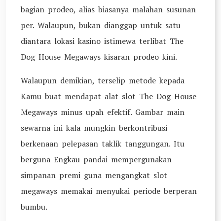
bagian prodeo, alias biasanya malahan susunan
per. Walaupun, bukan dianggap untuk satu
diantara lokasi kasino istimewa terlibat The
Dog House Megaways kisaran prodeo kini.
Walaupun demikian, terselip metode kepada
Kamu buat mendapat alat slot The Dog House
Megaways minus upah efektif. Gambar main
sewarna ini kala mungkin berkontribusi
berkenaan pelepasan taklik tanggungan. Itu
berguna Engkau pandai mempergunakan
simpanan premi guna mengangkat slot
megaways memakai menyukai periode berperan
bumbu.