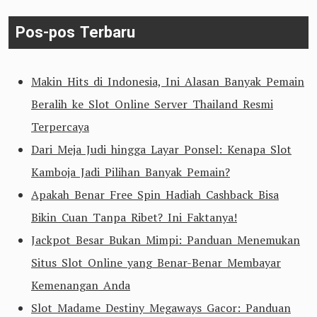
Pos-pos Terbaru
Makin Hits di Indonesia, Ini Alasan Banyak Pemain
Beralih ke Slot Online Server Thailand Resmi
Terpercaya
Dari Meja Judi hingga Layar Ponsel: Kenapa Slot
Kamboja Jadi Pilihan Banyak Pemain?
Apakah Benar Free Spin Hadiah Cashback Bisa
Bikin Cuan Tanpa Ribet? Ini Faktanya!
Jackpot Besar Bukan Mimpi: Panduan Menemukan
Situs Slot Online yang Benar-Benar Membayar
Kemenangan Anda
Slot Madame Destiny Megaways Gacor: Panduan