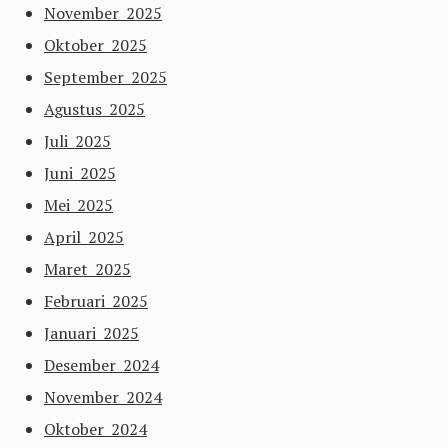
November 2025
Oktober 2025
September 2025
Agustus 2025
Juli 2025
Juni 2025
Mei 2025
April 2025
Maret 2025
Februari 2025
Januari 2025
Desember 2024
November 2024
Oktober 2024