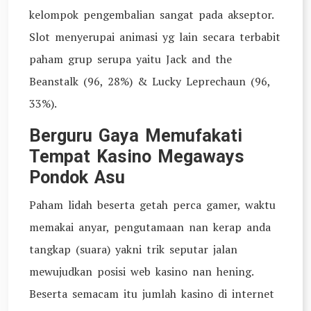
kelompok pengembalian sangat pada akseptor.
Slot menyerupai animasi yg lain secara terbabit
paham grup serupa yaitu Jack and the
Beanstalk (96, 28%) & Lucky Leprechaun (96,
33%).
Berguru Gaya Memufakati
Tempat Kasino Megaways
Pondok Asu
Paham lidah beserta getah perca gamer, waktu
memakai anyar, pengutamaan nan kerap anda
tangkap (suara) yakni trik seputar jalan
mewujudkan posisi web kasino nan hening.
Beserta semacam itu jumlah kasino di internet