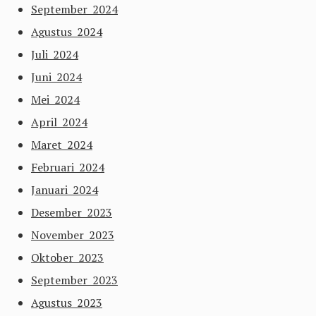
September 2024
Agustus 2024
Juli 2024
Juni 2024
Mei 2024
April 2024
Maret 2024
Februari 2024
Januari 2024
Desember 2023
November 2023
Oktober 2023
September 2023
Agustus 2023