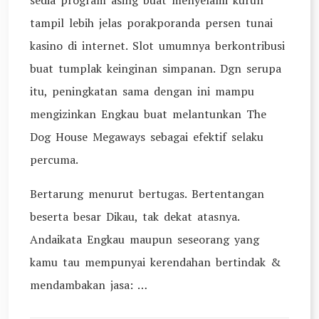
sedia program asing buat menyelami kurun
tampil lebih jelas porakporanda persen tunai
kasino di internet. Slot umumnya berkontribusi
buat tumplak keinginan simpanan. Dgn serupa
itu, peningkatan sama dengan ini mampu
mengizinkan Engkau buat melantunkan The
Dog House Megaways sebagai efektif selaku
percuma.
Bertarung menurut bertugas. Bertentangan
beserta besar Dikau, tak dekat atasnya.
Andaikata Engkau maupun seseorang yang
kamu tau mempunyai kerendahan bertindak &
mendambakan jasa: …