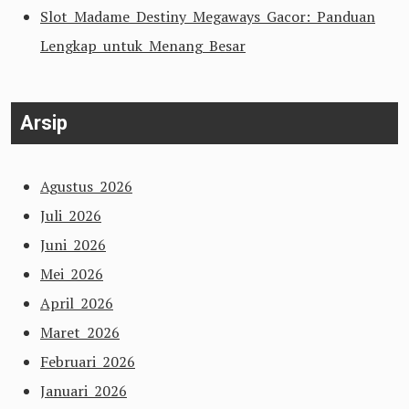
Slot Madame Destiny Megaways Gacor: Panduan
Lengkap untuk Menang Besar
Arsip
Agustus 2026
Juli 2026
Juni 2026
Mei 2026
April 2026
Maret 2026
Februari 2026
Januari 2026