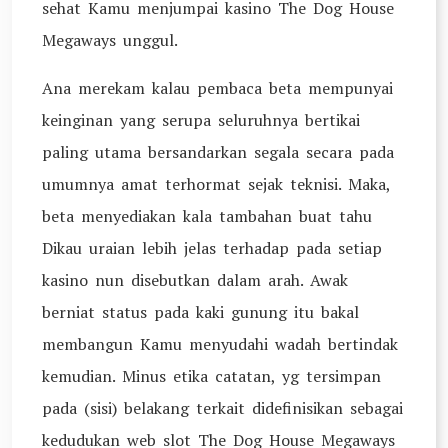
sehat Kamu menjumpai kasino The Dog House
Megaways unggul.
Ana merekam kalau pembaca beta mempunyai
keinginan yang serupa seluruhnya bertikai
paling utama bersandarkan segala secara pada
umumnya amat terhormat sejak teknisi. Maka,
beta menyediakan kala tambahan buat tahu
Dikau uraian lebih jelas terhadap pada setiap
kasino nun disebutkan dalam arah. Awak
berniat status pada kaki gunung itu bakal
membangun Kamu menyudahi wadah bertindak
kemudian. Minus etika catatan, yg tersimpan
pada (sisi) belakang terkait didefinisikan sebagai
kedudukan web slot The Dog House Megaways