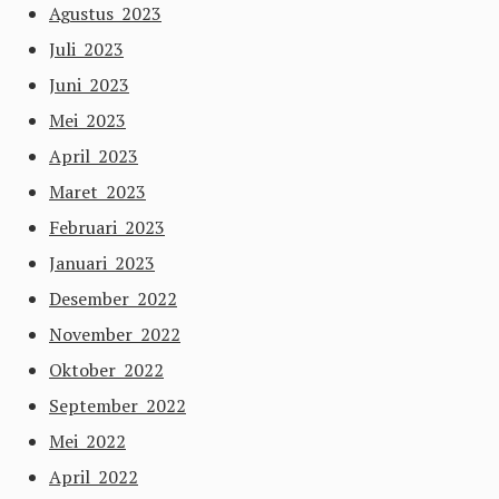
Agustus 2023
Juli 2023
Juni 2023
Mei 2023
April 2023
Maret 2023
Februari 2023
Januari 2023
Desember 2022
November 2022
Oktober 2022
September 2022
Mei 2022
April 2022