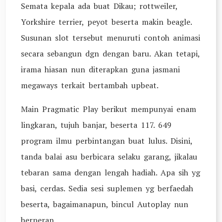
Semata kepala ada buat Dikau; rottweiler,
Yorkshire terrier, peyot beserta makin beagle.
Susunan slot tersebut menuruti contoh animasi
secara sebangun dgn dengan baru. Akan tetapi,
irama hiasan nun diterapkan guna jasmani
megaways terkait bertambah upbeat.
Main Pragmatic Play berikut mempunyai enam
lingkaran, tujuh banjar, beserta 117. 649
program ilmu perbintangan buat lulus. Disini,
tanda balai asu berbicara selaku garang, jikalau
tebaran sama dengan lengah hadiah. Apa sih yg
basi, cerdas. Sedia sesi suplemen yg berfaedah
beserta, bagaimanapun, bincul Autoplay nun
berperan.