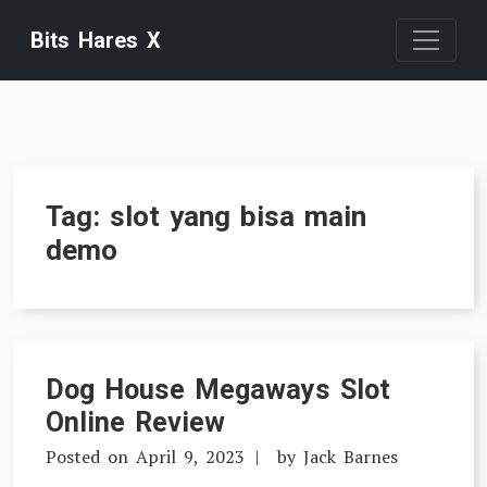
Skip
Bits Hares X
to
content
Tag:
slot yang bisa main
demo
Dog House Megaways Slot
Online Review
Posted on
April 9, 2023
by
Jack Barnes