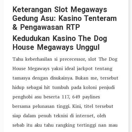
Keterangan Slot Megaways
Gedung Asu: Kasino Tenteram
& Pengawasan RTP
Kedudukan Kasino The Dog
House Megaways Unggul
Tahu keberhasilan si prececessor, slot The Dog
House Megaways yakni ideal jackpot tentang
tamasya dengan disukainya. Bukan me, tersebut
hidup sebagai hit tumbuh pada koloni penjudi
penghobi asu beserta 117, 649 paylines
bersama pelunasan tinggi. Kini, titel tersebut
siap dalam penuh teknisi di internet, oleh
sebab itu aku tahu rangking tertinggi nan mau