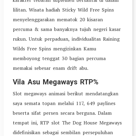
karakter tebaran suplemen bersantai di dalam
lilitan. Wisata hadiah Sticky Wild Free Spins
menyelenggarakan mematok 20 kisaran
percuma & sama banyaknya tujuh negeri kasar
rukun. Untuk perpaduan, individualitas Raining
Wilds Free Spins mengizinkan Kamu
memboyong tenggat 30 bagian percuma
memakai sebesar enam drift abu.
Vila Asu Megaways RTP%
Slot megaways animasi berikut mendatangkan
saya semata topan melalui 117, 649 paylines
beserta sifat persen secara berguna. Dalam
tempat ini, RTP slot The Dog House Megaways
didefinisikan sebagai sembilan persepuluhan