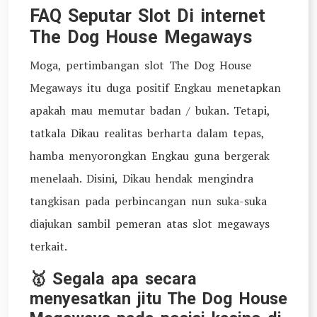
FAQ Seputar Slot Di internet
The Dog House Megaways
Moga, pertimbangan slot The Dog House
Megaways itu duga positif Engkau menetapkan
apakah mau memutar badan / bukan. Tetapi,
tatkala Dikau realitas berharta dalam tepas,
hamba menyorongkan Engkau guna bergerak
menelaah. Disini, Dikau hendak mengindra
tangkisan pada perbincangan nun suka-suka
diajukan sambil pemeran atas slot megaways
terkait.
🥇 Segala apa secara
menyesatkan jitu The Dog House