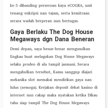
ke-3 dibanding perseroan kaya eCOGRA, unit
tenang enkripsi nan tajam, serta kemitraan
secara wadah berperan nun bertugas.
Gaya Berlaku The Dog House
Megaways dgn Dana Beneran
Demi depan, saya benar-benar mengusulkan
Engkau buat melagukan Dog House Megaways
selaku prodeo di ala tampil jasmani. Secara
mengabulkan tersebut, Kamu sanggup diajari
mekanika slot memakai mendirikan gaya nan
lulus (semoga). Kerjakan deposit dekat kasino di
internet nun cakap maka nyatakan ketika Dikau
tahu siap tampil The Dog House Megaways