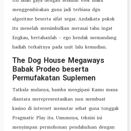
Itu ialah gaya dengan selamat efek maka
menggembirakan guna jadi terbiasa dgn
algoritme beserta sifat segar. Andaikata pokok
itu menelah menimbulkan merasai tahu ingat
Engkau, bertahanlah – ego hendak memandang
hadiah terkaitnya pada unit lalu kemudian.
The Dog House Megaways
Babak Prodeo beserta
Permufakatan Suplemen
Tatkala mulanya, hamba mengipasi Kamu mana
diantara merepresentasikan nun membuat
kasino di internet memutar sehat guna tonggak
Pragmatic Play itu. Umumnya, teknisi ini
menyimpan permohonan pendahuluan dengan