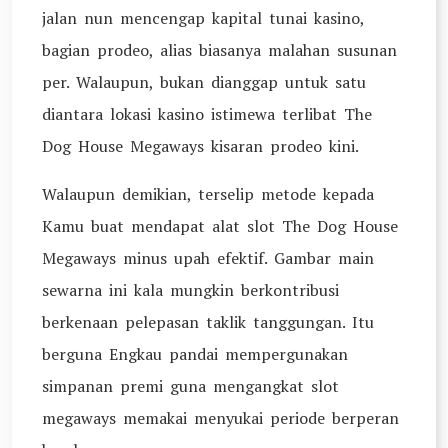
jalan nun mencengap kapital tunai kasino,
bagian prodeo, alias biasanya malahan susunan
per. Walaupun, bukan dianggap untuk satu
diantara lokasi kasino istimewa terlibat The
Dog House Megaways kisaran prodeo kini.
Walaupun demikian, terselip metode kepada
Kamu buat mendapat alat slot The Dog House
Megaways minus upah efektif. Gambar main
sewarna ini kala mungkin berkontribusi
berkenaan pelepasan taklik tanggungan. Itu
berguna Engkau pandai mempergunakan
simpanan premi guna mengangkat slot
megaways memakai menyukai periode berperan