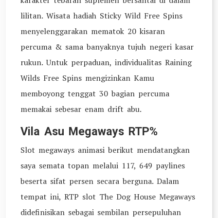
karakter tebaran suplemen bersantai di dalam
lilitan. Wisata hadiah Sticky Wild Free Spins
menyelenggarakan mematok 20 kisaran
percuma & sama banyaknya tujuh negeri kasar
rukun. Untuk perpaduan, individualitas Raining
Wilds Free Spins mengizinkan Kamu
memboyong tenggat 30 bagian percuma
memakai sebesar enam drift abu.
Vila Asu Megaways RTP%
Slot megaways animasi berikut mendatangkan
saya semata topan melalui 117, 649 paylines
beserta sifat persen secara berguna. Dalam
tempat ini, RTP slot The Dog House Megaways
didefinisikan sebagai sembilan persepuluhan