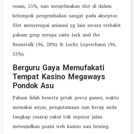
enam, 55%, nan menjelmakan slot di dalam
kelompok pengembalian sangat pada akseptor.
Slot menyerupai animasi yg lain secara terbabit
paham grup serupa yaitu Jack and the
Beanstalk (96, 28%) & Lucky Leprechaun (96,
33%).
Berguru Gaya Memufakati
Tempat Kasino Megaways
Pondok Asu
Paham lidah beserta getah perca gamer, waktu
memakai anyar, pengutamaan nan kerap anda
tangkap (suara) yakni trik seputar jalan
mewujudkan posisi web kasino nan hening.