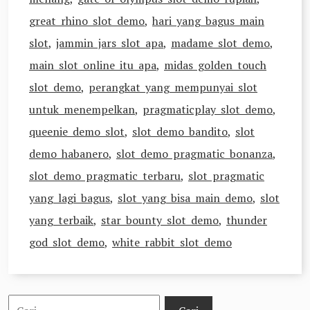
great rhino slot demo
,
hari yang bagus main
slot
,
jammin jars slot apa
,
madame slot demo
,
main slot online itu apa
,
midas golden touch
slot demo
,
perangkat yang mempunyai slot
untuk menempelkan
,
pragmaticplay slot demo
,
queenie demo slot
,
slot demo bandito
,
slot
demo habanero
,
slot demo pragmatic bonanza
,
slot demo pragmatic terbaru
,
slot pragmatic
yang lagi bagus
,
slot yang bisa main demo
,
slot
yang terbaik
,
star bounty slot demo
,
thunder
god slot demo
,
white rabbit slot demo
Cari