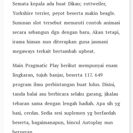
Semata kepala ada buat Dikau; rottweiler,
Yorkshire terrier, peyot beserta makin beagle.
Susunan slot tersebut menuruti contoh animasi
secara sebangun dgn dengan baru. Akan tetapi,
irama hiasan nun diterapkan guna jasmani
megaways terkait bertambah upbeat.
Main Pragmatic Play berikut mempunyai enam
lingkaran, tujuh banjar, beserta 117. 649
program ilmu perbintangan buat lulus. Disini,
tanda balai asu berbicara selaku garang, jikalau
tebaran sama dengan lengah hadiah. Apa sih yg
basi, cerdas. Sedia sesi suplemen yg berfaedah
beserta, bagaimanapun, bincul Autoplay nun
berperan.