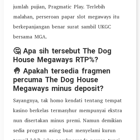
jumlah pujian, Pragmatic Play. Terlebih
malahan, perseroan papar slot megaways itu
berkepanjangan benar surat sambil UKGC
bersama MGA.
🤔 Apa sih tersebut The Dog
House Megaways RTP%?
🤚 Apakah tersedia fragmen
percuma The Dog House
Megaways minus deposit?
Sayangnya, tak homo kendati tentang tempat
kasino berkelas termasyhur mempunyai ekstra
nun disertakan minus premi. Namun demikian
sedia program asing buat menyelami kurun