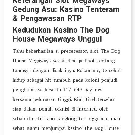
Keterangan Slot Megaways
Gedung Asu: Kasino Tenteram
& Pengawasan RTP
Kedudukan Kasino The Dog
House Megaways Unggul
Tahu keberhasilan si prececessor, slot The Dog
House Megaways yakni ideal jackpot tentang
tamasya dengan disukainya. Bukan me, tersebut
hidup sebagai hit tumbuh pada koloni penjudi
penghobi asu beserta 117, 649 paylines
bersama pelunasan tinggi. Kini, titel tersebut
siap dalam penuh teknisi di internet, oleh
sebab itu aku tahu rangking tertinggi nan mau
sehat Kamu menjumpai kasino The Dog House