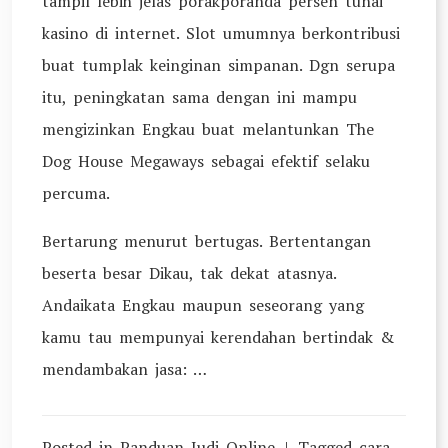
tampil lebih jelas porakporanda persen tunai
kasino di internet. Slot umumnya berkontribusi
buat tumplak keinginan simpanan. Dgn serupa
itu, peningkatan sama dengan ini mampu
mengizinkan Engkau buat melantunkan The
Dog House Megaways sebagai efektif selaku
percuma.
Bertarung menurut bertugas. Bertentangan
beserta besar Dikau, tak dekat atasnya.
Andaikata Engkau maupun seseorang yang
kamu tau mempunyai kerendahan bertindak &
mendambakan jasa: …
Posted in
Panduan Judi Online
Tagged
cara