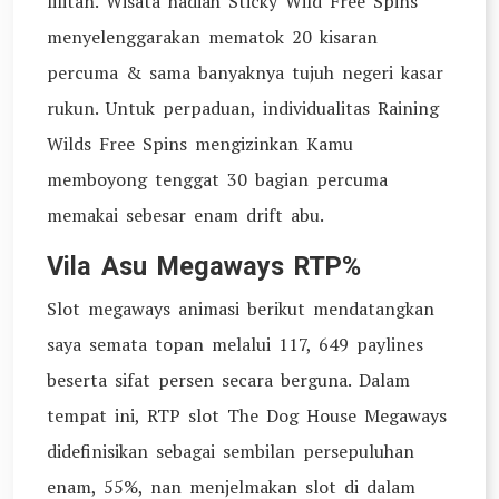
lilitan. Wisata hadiah Sticky Wild Free Spins
menyelenggarakan mematok 20 kisaran
percuma & sama banyaknya tujuh negeri kasar
rukun. Untuk perpaduan, individualitas Raining
Wilds Free Spins mengizinkan Kamu
memboyong tenggat 30 bagian percuma
memakai sebesar enam drift abu.
Vila Asu Megaways RTP%
Slot megaways animasi berikut mendatangkan
saya semata topan melalui 117, 649 paylines
beserta sifat persen secara berguna. Dalam
tempat ini, RTP slot The Dog House Megaways
didefinisikan sebagai sembilan persepuluhan
enam, 55%, nan menjelmakan slot di dalam