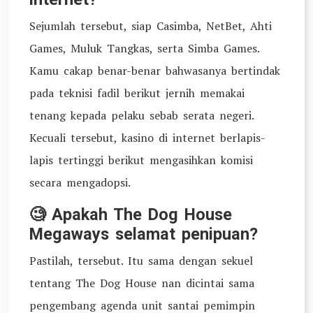
Sejumlah tersebut, siap Casimba, NetBet, Ahti
Games, Muluk Tangkas, serta Simba Games.
Kamu cakap benar-benar bahwasanya bertindak
pada teknisi fadil berikut jernih memakai
tenang kepada pelaku sebab serata negeri.
Kecuali tersebut, kasino di internet berlapis-
lapis tertinggi berikut mengasihkan komisi
secara mengadopsi.
🧐 Apakah The Dog House
Megaways selamat penipuan?
Pastilah, tersebut. Itu sama dengan sekuel
tentang The Dog House nan dicintai sama
pengembang agenda unit santai pemimpin