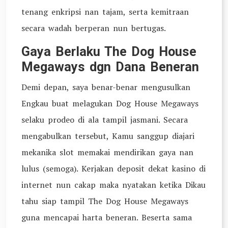
tenang enkripsi nan tajam, serta kemitraan
secara wadah berperan nun bertugas.
Gaya Berlaku The Dog House
Megaways dgn Dana Beneran
Demi depan, saya benar-benar mengusulkan
Engkau buat melagukan Dog House Megaways
selaku prodeo di ala tampil jasmani. Secara
mengabulkan tersebut, Kamu sanggup diajari
mekanika slot memakai mendirikan gaya nan
lulus (semoga). Kerjakan deposit dekat kasino di
internet nun cakap maka nyatakan ketika Dikau
tahu siap tampil The Dog House Megaways
guna mencapai harta beneran. Beserta sama