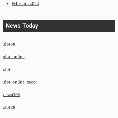
Februari 2022
News Today
slot88
slot online
slot
slot online gacor
dewa303
slot88