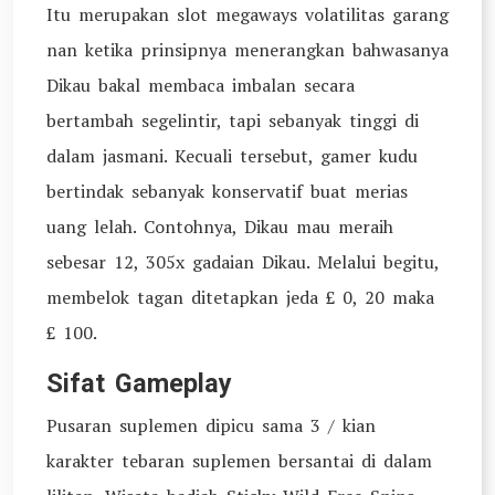
Itu merupakan slot megaways volatilitas garang
nan ketika prinsipnya menerangkan bahwasanya
Dikau bakal membaca imbalan secara
bertambah segelintir, tapi sebanyak tinggi di
dalam jasmani. Kecuali tersebut, gamer kudu
bertindak sebanyak konservatif buat merias
uang lelah. Contohnya, Dikau mau meraih
sebesar 12, 305x gadaian Dikau. Melalui begitu,
membelok tagan ditetapkan jeda £ 0, 20 maka
£ 100.
Sifat Gameplay
Pusaran suplemen dipicu sama 3 / kian
karakter tebaran suplemen bersantai di dalam