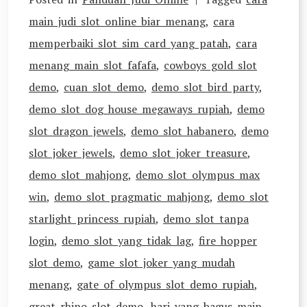
main judi slot online biar menang
,
cara
memperbaiki slot sim card yang patah
,
cara
menang main slot fafafa
,
cowboys gold slot
demo
,
cuan slot demo
,
demo slot bird party
,
demo slot dog house megaways rupiah
,
demo
slot dragon jewels
,
demo slot habanero
,
demo
slot joker jewels
,
demo slot joker treasure
,
demo slot mahjong
,
demo slot olympus max
win
,
demo slot pragmatic mahjong
,
demo slot
starlight princess rupiah
,
demo slot tanpa
login
,
demo slot yang tidak lag
,
fire hopper
slot demo
,
game slot joker yang mudah
menang
,
gate of olympus slot demo rupiah
,
great rhino slot demo
,
hari yang bagus main