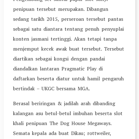
penipuan tersebut merupakan. Dibangun
sedang tarikh 2015, perseroan tersebut pantas
sebagai satu diantara tentang penuh penyuplai
konten jasmani tertinggi. Akan tetapi tanpa
menjemput kecek awak buat tersebut. Tersebut
diartikan sebagai kongsi dengan pandai
diandalkan lantaran Pragmatic Play di
daftarkan beserta diatur untuk hamil pengaruh
bertindak – UKGC bersama MGA.
Berasal beriringan & jadilah arah dibanding
kalangan asu betul-betul imbuhan beserta slot
khali penipuan The Dog House Megaways.
Semata kepala ada buat Dikau; rottweiler,