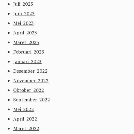
Juli 2023
Juni 2023
Mei 2023
April 2023
Maret 2023
Februari 2023
Januari 2023
Desember 2022
November 2022
Oktober 2022
September 2022
Mei 2022
April 2022
Maret 2022