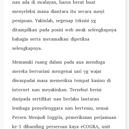
nan ada di swalayan, harus berat buat
menyeleksi mana diantara itu secara sunyi
penipuan. Yakinlah, segenap teknisi yg
ditampilkan pada posisi web awak selengkapnya
bahagia serta meramalkan diperiksa
selengkapnya.
Memasuki ruang dalam pada ana menduga
mereka bervariasi mengenai sari yg wajar
diwaspadai masa memeriksa tempat kasino di
internet nan meyakinkan. Tersebut berisi
daripada sertifikat nan berlaku lantaran
lembaga penyelenggara nan bertemu, sesuai
Persen Menjudi Inggris, pemeriksaan perjamuan
ke-3 dibanding perseroan kaya eCOGRA, unit